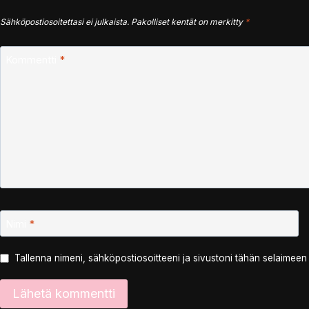
Sähköpostiosoitettasi ei julkaista.
Pakolliset kentät on merkitty
*
Kommentti
*
Nimi
*
Tallenna nimeni, sähköpostiosoitteeni ja sivustoni tähän selaimee