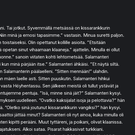
ikani. Tai jotkut. Syvemmällä metsässä on kissarankkurin
Niin minä ja emosi tapasimme.” vastasin. Minua suretti paljon.
oistaiseksi. Olin opettanut kollille asioita. ”Etsitään
opetan sinut vihaamaan klaaneja.” ajattelin. Minulla ei ollut
uonne.” sanoin viitaten kohti lehtometsää. Salamanteri
 kun minä pärjään itse.” Salamanteri ähkäisi. ”Et näytä siltä.
n Salamanterin päälaelleni. ”Sitten mennään!” ulahdin.
än mäen laelle asti. Sitten puuskutin. Salamanteri hihkui
t vasta Höyhentassu. Sen jälkeen meistä oli tullut ystävät ja
entujemme pentuja. ”Isä, minne sinä jäit?” Salamanteri kysyi.
ymyksen uudelleen. ”Ovatko kaksijalat isoja ja pelottavia?” hän
ä. ”Oletko sinä joutunut kissarankkurin vangiksi?” hän kysyi.
ttoi jättää minut? Salamanteri oli nyt ainoa, kuka minulla oli
ri kipitti perääni. Muut tyttäreni, ja poikani, olivat klaanissa.
atukseni. Alkoi sataa. Pisarat hakkasivat turkkiani.