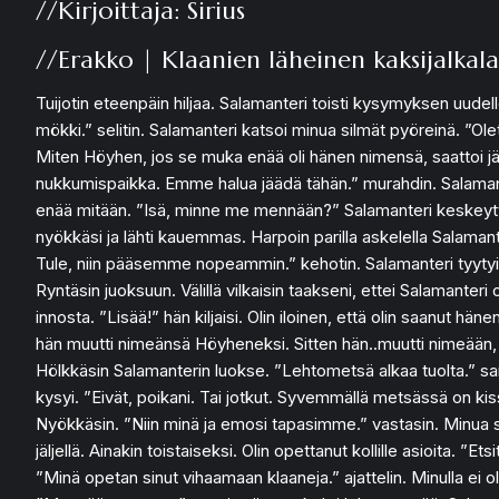
//Kirjoittaja: Sirius
//Erakko | Klaanien läheinen kaksijalkala
Tuijotin eteenpäin hiljaa. Salamanteri toisti kysymyksen uudel
mökki.” selitin. Salamanteri katsoi minua silmät pyöreinä. ”Ol
Miten Höyhen, jos se muka enää oli hänen nimensä, saattoi jättää 
nukkumispaikka. Emme halua jäädä tähän.” murahdin. Salamanteri 
enää mitään. ”Isä, minne me mennään?” Salamanteri keskeytti a
nyökkäsi ja lähti kauemmas. Harpoin parilla askelella Salamanter
Tule, niin pääsemme nopeammin.” kehotin. Salamanteri tyytyi k
Ryntäsin juoksuun. Välillä vilkaisin taakseni, ettei Salamanteri
innosta. ”Lisää!” hän kiljaisi. Olin iloinen, että olin saanut h
hän muutti nimeänsä Höyheneksi. Sitten hän..muutti nimeään, en
Hölkkäsin Salamanterin luokse. ”Lehtometsä alkaa tuolta.” sano
kysyi. ”Eivät, poikani. Tai jotkut. Syvemmällä metsässä on kis
Nyökkäsin. ”Niin minä ja emosi tapasimme.” vastasin. Minua sur
jäljellä. Ainakin toistaiseksi. Olin opettanut kollille asioita. 
”Minä opetan sinut vihaamaan klaaneja.” ajattelin. Minulla ei 