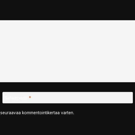
Sähköposti
*
n seuraavaa kommentointikertaa varten.