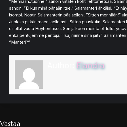
”Mennään..tuonne.” sanoin viitaten kohti lehtometsää. Salamant
sanoin. ”Ei kun minä pärjään itse.” Salamanteri ähkäisi. ”Et n
isompi. Nostin Salamanterin päälaelleni. ”Sitten mennään!” ulahd
Juoksin pitkän mäen laelle asti. Sitten puuskutin. Salamanteri 
oli ollut vasta Höyhentassu. Sen jälkeen meistä oli tullut ystä
ehkä pentujemme pentuja. ”Isä, minne sinä jäit?” Salamanteri 
”Manteri?”
Author:
Elandra
Vastaa