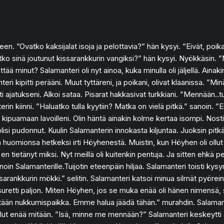
leen. ”Ovatko kaksijalat isoja ja pelottavia?” hän kysyi. ”Eivät, po
etko sinä joutunut kissarankkurin vangiksi?” hän kysyi. Nyökkäsin. ”
minut? Salamanteri oli nyt ainoa, kuka minulla oli jäljellä. Ainakin t
kipitti perääni. Muut tyttäreni, ja poikani, olivat klaanissa. ”Minä 
jatukseni. Alkoi sataa. Pisarat hakkasivat turkkiani. ”Mennään..t
in kiinni. ”Haluatko tulla kyytiin? Matka on vielä pitkä.” sanoin. ”Ei
ipuamaan lavoilleni. Olin häntä ainakin kolme kertaa isompi. Nosti
 olisi pudonnut. Kuulin Salamanterin innokasta kiljuntaa. Juoksin pitk
änen huomionsa hetkeksi irti Höyhenestä. Muistin, kun Höyhen oli ollu
 tietänyt miksi. Nyt meillä oli kuitenkin pentuja. Ja sitten ehkä p
in Salamanterille.Tuijotin eteenpäin hiljaa. Salamanteri toisti kys
sarankkurin mökki.” selitin. Salamanteri katsoi minua silmät pyörein
etti paljon. Miten Höyhen, jos se muka enää oli hänen nimensä, saa
”Etsitään nukkumispaikka. Emme halua jäädä tähän.” murahdin. Salamante
ollut enää mitään. ”Isä, minne me mennään?” Salamanteri keskeytti aj