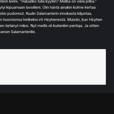
in kiinni. ”Haluatko tulla kyytiin? Matka on vielä pitkä.”
tyi kipuamaan lavoilleni. Olin häntä ainakin kolme kertaa
olisi pudonnut. Kuulin Salamanterin innokasta kiljuntaa.
 hänen huomionsa hetkeksi irti Höyhenestä. Muistin, kun Höyhen
 tietänyt miksi. Nyt meillä oli kuitenkin pentuja. Ja sitten
anoin Salamanterille.