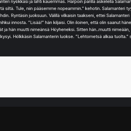
eri nyökkäsi ja lähti kauemmas. Harpoin parilla askelella Salamanter
äytä siltä. Tule, niin pääsemme nopeammin.” kehotin. Salamanteri tyy
in. Ryntäsin juoksuun. Välillä vilkaisin taakseni, ettei Salamanteri 
hihkui innosta. ”Lisää!” hän kiljaisi. Olin iloinen, että olin saanut
vät ja hän muutti nimeänsä Höyheneksi. Sitten hän..muutti nimeään, en
kysyi. Hölkkäsin Salamanterin luokse. ”Lehtometsä alkaa tuolta.” s