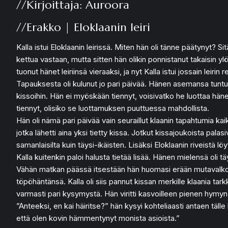
//Kirjoittaja: Auroora
//Erakko | Eloklaanin leiri
Kalla istui Eloklaanin leirissä. Miten hän oli tänne päätynyt? Si
kettua vastaan, mutta sitten hän olikin ponnistanut takaisin ylös
tuonut hänet leiriinsä vieraaksi, ja nyt Kalla istui jossain leirin
Tapauksesta oli kulunut jo pari päivää. Hänen asemansa tuntui 
kissoihin. Hän ei myöskään tiennyt, voisivatko he luottaa häneen,
tiennyt, olisiko se luottamuksen puuttuessa mahdollista.
Hän oli nämä pari päivää vain seuraillut klaanin tapahtumia kaik
jotka lähetti aina yksi tietty kissa. Jotkut kissajoukoista pala
samanlaisilta kuin täysi-ikäisten. Lisäksi Eloklaanin riveistä lö
Kalla kuitenkin paloi halusta tietää lisää. Hänen mielensä oli t
Vähän matkan päässä itsestään hän huomasi erään mutavalkoise
töpöhäntänsä. Kalla oli siis pannut kissan merkille klaania tarkk
varmasti pari kysymystä. Hän viritti kasvoilleen pienen hymyn j
”Anteeksi, en kai häiritse?” hän kysyi kohteliaasti antaen täl
että olen kovin hämmentynyt monista asioista.”