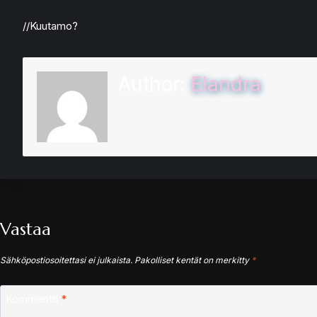
//Kuutamo?
Author:
Elandra
Vastaa
Sähköpostiosoitettasi ei julkaista.
Pakolliset kentät on merkitty
*
Kommentti
*