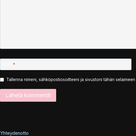
Nimi
*
Tallenna nimeni, sähköpostiosoitteeni ja sivustoni tähän selaimee
Yhteydenotto