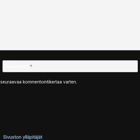
Sähköposti
*
n seuraavaa kommentointikertaa varten.
Sivuston ylläpitäjät