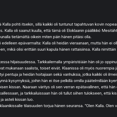
tä Kalla pohti itsekin, sillä kaikki oli tuntunut tapahtuvan kovin nope
. Kalla oli saanut kuulla, että tämä oli Eloklaanin päällikkö Mesitäht
 reunalla tietämättä oikein miten päin hänen pitäisi olla.
edelleen epävarmalta: Kalla oli heidän vieraanaan, mutta hän ei oll
 mikä olisi erittäin suuri kapula hänen rattaisiinsa. Kalla nimittäin 
essa hiljaisuudessa. Tarkkailemalla ympäristöään hän oli jo oppinut p
sivat mukanaan saalista, toiset eivät. Klaanissa oli myös nuorempia 
ytyi pentuja ja heidän hoitajiaan sekä vanhuksia, jotka kaikki oli ilme
äynnä kysymyksiä, joihin hän ei itse pelkillä omilla päätelmillään kye
n kissan. Naaraan väritys oli sen verran epätavallinen, että hän 
aillessaan, ja tarkkailuissaan hän oli tullut siihen tulokseen, että ki
a asteli kissan luo.
le klaanikissalle tilaisuuden torjua hänen seuransa. ”Olen Kalla. O