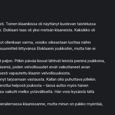
asti. Toinen klaanikissa oli näyttänyt kuolevan taistelussa
i. Eloklaani taas oli yksi metsän klaaneista. Kaksikko oli
ut ollenkaan varma, voisiko oikeastaan luottaa näihin
suunnitteli liittyvänsä Eloklaanin joukkoihin, mutta hän ei
aljon. Pitkin päivää kissat lähtivät leiristä pieninä joukkoina,
jäseniä, joiden velvollisuudet eivät vaikuttaneet aivan
isesti vapautettu klaanin velvollisuuksista.
nnyt tarjoamaan vastausta. Kallan olisi puhuttava jollekin.
erottui helposti joukosta – tässä auttoi myös hänen
ssa vaikutti melko ystävälliseltä. Hän voisi kysäistä tältä
len vierailemassa klaanissanne, mutta minun on pakko myöntää,