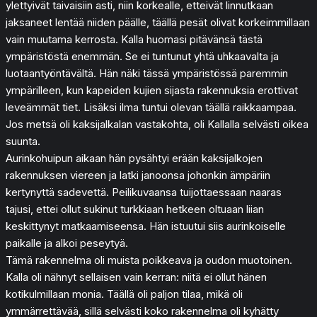
ylettyivät taivaisiin asti, niin korkealle, etteivät linnutkaan
jaksaneet lentää niiden päälle, täällä pesät olivat korkeimmillaan
vain muutama kerrosta. Kalla huomasi pitävänsä tästä
ympäristöstä enemmän. Se ei tuntunut yhtä uhkaavalta ja
luotaantyöntävältä. Hän näki tässä ympäristössä paremmin
ympärilleen, kun kapeiden kujien sijasta rakennuksia erottivat
leveämmät tiet. Lisäksi ilma tuntui olevan täällä raikkaampaa.
Jos metsä oli kaksijalkalan vastakohta, oli Kallalla selvästi oikea
suunta.
Aurinkohuipun aikaan hän pysähtyi erään kaksijalkojen
rakennuksen viereen ja latki janoonsa johonkin ämpäriin
kertynyttä sadevettä. Peilikuvaansa tuijottaessaan naaras
tajusi, ettei ollut sukinut turkkiaan hetkeen oltuaan liian
keskittynyt matkaamiseensa. Hän istuutui siis aurinkoiselle
paikalle ja alkoi peseytyä.
Tämä rakennelma oli muista poikkeava ja oudon muotoinen.
Kalla oli nähnyt sellaisen vain kerran: niitä ei ollut hänen
kotikulmillaan monia. Täällä oli paljon tilaa, mikä oli
ymmärrettävää, sillä selvästi koko rakennelma oli kyhätty