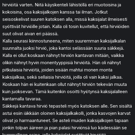
hirviöitä varten. Niitä käyskenteli lähistöllä eri muotoisina ja
kokoisina, osa kaksijalkojen kanssa tai ilman. Jotkut
seisoskelivat suuren katoksen alla, missä kaksijalat ilmeisesti
syöttivät hirviöille jotain. Kalla oli tosin kuvitellut, että hirviöiden
suut olivat aivan eri päässä.
Kalla seurasi kiinnostuneena, miten suuremman kaksijalkalan
suunnalta juoksi hirviö, joka kantoi selässään suuria säkkejä.
Kalla ei ollut koskaan nähnyt hirviön kantavan mitään, vaikka
olikin nähnyt hyvin monentyyppisiä hirviöitä. Hän oli nähnyt
pitkulaisia hirviöitä, joiden sisään mahtui monen monta
kaksijalkaa, sekä sellaisia hirviöitä, joilla oli vain kaksi jalkaa.
Koskaan hän ei kuitenkaan ollut nähnyt hirviön tekevän muuta
kuin juoksevan. Tämä kuitenkin osoitti hyötynsä kaksijalalleen
kantamalla tavaraa.
Säkkejä kantava hirviö tepasteli myös katoksen alle. Sen sisältä
astui esiin iäkkään oloinen kaksijalkakolli, jonka kasvojen karvat
olivat jo harmaantuneet. Se asteli muiden kaksijalkojen tapaan
jonkin tolpan ääreen ja pian palasi hirviönsä luo kädessään se
kummallinen esine, jolla kaksijalat syöttivät hirviöitä.