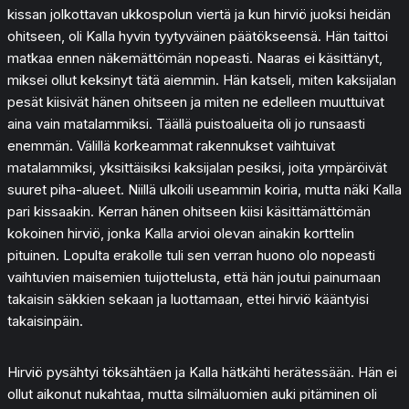
kissan jolkottavan ukkospolun viertä ja kun hirviö juoksi heidän
ohitseen, oli Kalla hyvin tyytyväinen päätökseensä. Hän taittoi
matkaa ennen näkemättömän nopeasti. Naaras ei käsittänyt,
miksei ollut keksinyt tätä aiemmin. Hän katseli, miten kaksijalan
pesät kiisivät hänen ohitseen ja miten ne edelleen muuttuivat
aina vain matalammiksi. Täällä puistoalueita oli jo runsaasti
enemmän. Välillä korkeammat rakennukset vaihtuivat
matalammiksi, yksittäisiksi kaksijalan pesiksi, joita ympäröivät
suuret piha-alueet. Niillä ulkoili useammin koiria, mutta näki Kalla
pari kissaakin. Kerran hänen ohitseen kiisi käsittämättömän
kokoinen hirviö, jonka Kalla arvioi olevan ainakin korttelin
pituinen. Lopulta erakolle tuli sen verran huono olo nopeasti
vaihtuvien maisemien tuijottelusta, että hän joutui painumaan
takaisin säkkien sekaan ja luottamaan, ettei hirviö kääntyisi
takaisinpäin.
Hirviö pysähtyi töksähtäen ja Kalla hätkähti herätessään. Hän ei
ollut aikonut nukahtaa, mutta silmäluomien auki pitäminen oli