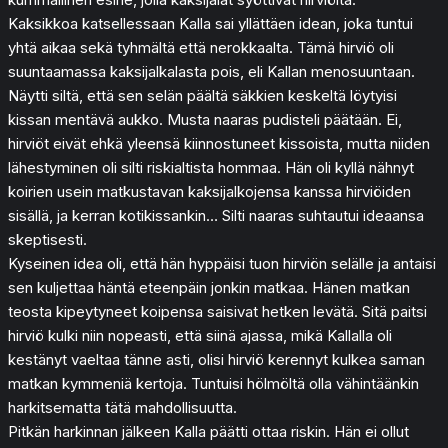
Kaksikkoa katsellessaan Kalla sai yllättäen idean, joka tuntui
yhtä aikaa sekä tyhmältä että nerokkaalta. Tämä hirviö oli
suuntaamassa kaksijalkalasta pois, eli Kallan menosuuntaan.
Näytti siltä, että sen selän päältä säkkien keskeltä löytyisi
kissan mentävä aukko. Musta naaras pudisteli päätään. Ei,
hirviöt eivät ehkä yleensä kiinnostuneet kissoista, mutta niiden
lähestyminen oli silti riskialtista hommaa. Hän oli kyllä nähnyt
koirien usein matkustavan kaksijalkojensa kanssa hirviöiden
sisällä, ja kerran kotikissankin… Silti naaras suhtautui ideaansa
skeptisesti.
Kyseinen idea oli, että hän hyppäisi tuon hirviön selälle ja antaisi
sen kuljettaa häntä eteenpäin jonkin matkaa. Hänen matkan
teosta kipeytyneet koipensa saisivat hetken levätä. Sitä paitsi
hirviö kulki niin nopeasti, että siinä ajassa, mikä Kallalla oli
kestänyt vaeltaa tänne asti, olisi hirviö kerennyt kulkea saman
matkan kymmeniä kertoja. Tuntuisi hölmöltä olla vähintäänkin
harkitsematta tätä mahdollisuutta.
Pitkän harkinnan jälkeen Kalla päätti ottaa riskin. Hän ei ollut