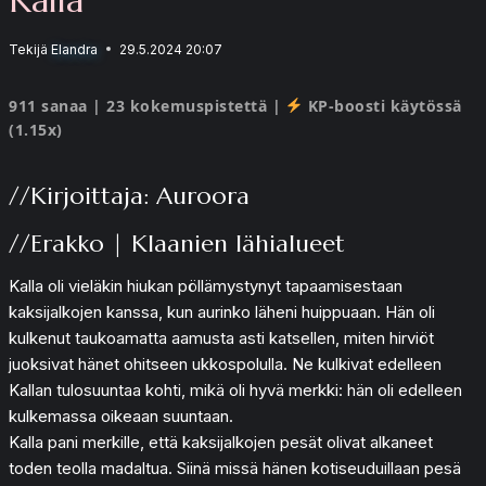
Tekijä
Elandra
29.5.2024 20:07
911 sanaa | 23 kokemuspistettä |
KP-boosti käytössä
(1.15x)
//Kirjoittaja: Auroora
//Erakko | Klaanien lähialueet
Kalla oli vieläkin hiukan pöllämystynyt tapaamisestaan
kaksijalkojen kanssa, kun aurinko läheni huippuaan. Hän oli
kulkenut taukoamatta aamusta asti katsellen, miten hirviöt
juoksivat hänet ohitseen ukkospolulla. Ne kulkivat edelleen
Kallan tulosuuntaa kohti, mikä oli hyvä merkki: hän oli edelleen
kulkemassa oikeaan suuntaan.
Kalla pani merkille, että kaksijalkojen pesät olivat alkaneet
toden teolla madaltua. Siinä missä hänen kotiseuduillaan pesä