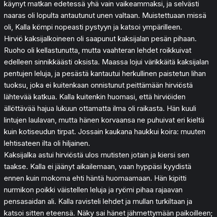
käynyt matkan edetessä yhä vain vaikeammaksi, ja selvästi
naaras oli lopulta antautunut unen valtaan. Muistettuaan missä
oli, Kalla kömpi nopeasti pystyyn ja katsoi ympärilleen.
Hirviö kaksijalkoineen oli saapunut kaksijalan pesän pihaan.
Ruoho oli kellastunutta, mutta vaahteran lehdet roikkuivat
edelleen sinnikkäästi oksista. Maassa lojui värikkäitä kaksijalan
pentujen leluja, ja pesästä kantautui herkullinen paistetun lihan
tuoksu, joka ei kuitenkaan onnistunut peittämään hirviöstä
lähtevää katkua. Kalla kuitenkin huomasi, että hirviöiden
ällöttävää hajua lukuun ottamatta ilma oli raikasta. Hän kuuli
lintujen laulavan, mutta hänen korvaansa ne puhuivat eri kieltä
kuin kotiseudun tirpat. Jossain kaukana haukkui koira: muuten
lehtisateen ilta oli hiljainen.
Kaksijalka astui hirviöstä ulos mutisten jotain ja kiersi sen
taakse. Kalla ei jäänyt aikailemaan, vaan hyppäsi kyydistä
ennen kuin mokoma ehti häntä huomaamaan. Hän kipitti
nurmikon poikki väistellen leluja ja ryömi pihaa rajaavan
pensasaidan ali. Kalla ravisteli lehdet ja mullan turkiltaan ja
katsoi sitten eteensä. Näky sai hänet jähmettymään paikoilleen;