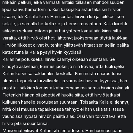
mikään pelkuri, eikä varmasti antaisi tällaisen mahdollisuuden
lipua saavuttamattomiin. Kun kaksijalka astui takaisin hirviön
sisään, tuli Kallalle kiire. Hän säntäsi hirviön luo ja loikkasi sen
selälle, ja samalla hetkellä se jo heräsi murahtaen. Kalla kiirehti
säkkien sekaan piiloon ja tarttui yhteen kynsillään kiinni siltä
varalta, että hirviö olisi heti lähtenyt juoksemaan täyttä laukkaa.
Hirviön liikkeet olivat kuitenkin yllättävän hitaat sen selän päältä
katsottuna ja Kalla pysyi hyvin kyydissä.
Kallan helpotukseksi hirviö kääntyi oikeaan suuntaan. Se
kiihdytti askeliaan, kunnes juoksi jo niin kovaa, että tuuli ujelsi
Kallan korvissa säkkienkin keskellä. Kun musta naaras tunsi
olonsa tarpeeksi turvalliseksi ja varmaksi hirviön kyydissä, hän
pujotteli säkkien lomasta katselemaan maisemia hirviön olan yli.
Tietenkin hänen oli pidettävä huolta siitä, että hirviö jatkaisi
kulkuaan hänelle suotuisaan suuntaan. Toisaalta Kalla ei tiennyt,
mitä olisi muussa tapauksessa tehnyt: ei hän uskaltaisi tässä
vauhdissa hypätä hirviön päältä alas. Olisi vain toivottava, että
hirviö pitäisi suuntansa.
Maisemat vilisivät Kallan silmien edessä. Hän huomasi parin