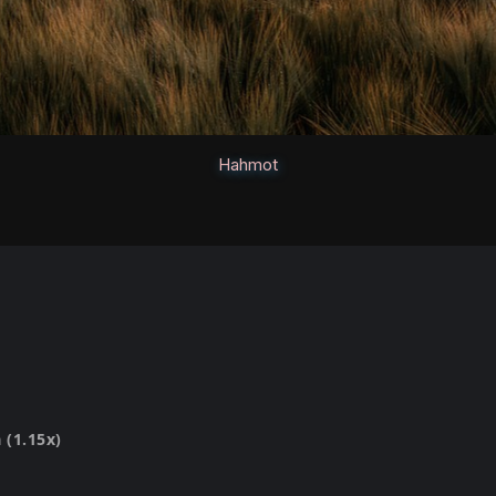
Hahmot
 (1.15x)