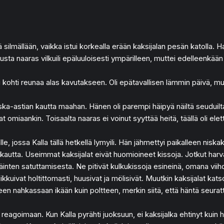
ä silmällään, vaikka istui korkealla erään kaksijalan pesän katolla. Ha
ta naaras vilkuili epäluuloisesti ympärilleen, muttei edelleenkään 
li kohti reunaa alas kavutakseen. Oli epätavallisen lämmin päivä, mu
 roska-astian kautta maahan. Hänen oli parempi häipyä näiltä seuduil
t omiaankin. Toisaalta naaras ei voinut syyttää heitä, täällä oli ele
lle, jossa Kalla tällä hetkellä lymyili. Hän jähmettyi paikalleen niska
n kautta. Useimmat kaksijalat eivät huomioineet kissoja. Jotkut harv
eläinten satuttamisesta. Ne pitivät kulkukissoja esineinä, omana vii
iikkuivat holtittomasti, huusivat ja mölisivät. Muutkin kaksijalat kats
leen nahkassaan ikään kuin poltteen, merkin siitä, että häntä seuratt
ta reagoimaan. Kun Kalla pyrähti juoksuun, ei kaksijalka ehtinyt kuin 