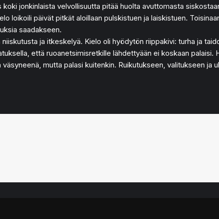
koki jonkinlaista velvollisuutta pitää huolta avuttomasta siskostaan.
elo loikoili päivät pitkät aloillaan pulskistuen ja laiskistuen. Toisinaa
tuksia saadakseen.
niiskutusta ja itkeskelyä. Kielo oli hyödytön riippakivi: turha ja taid
tuksella, että ruoanetsimisretkille lähdettyään ei koskaan palaisi. Hä
ja väsyneenä, mutta palasi kuitenkin. Ruikutukseen, valitukseen ja uh