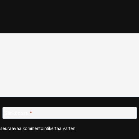
Sähköposti
*
n seuraavaa kommentointikertaa varten.