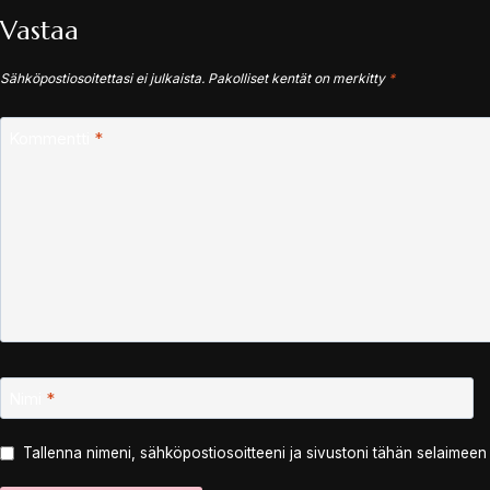
Vastaa
Sähköpostiosoitettasi ei julkaista.
Pakolliset kentät on merkitty
*
Kommentti
*
Nimi
*
Tallenna nimeni, sähköpostiosoitteeni ja sivustoni tähän selaimee