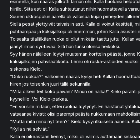
esineellä, kun naaras jolkotti tämän ohi. Kalla huokaisi helpotu
hiirille. Siitä asti oli Kalla suhtautunut niihin huomattavalla varau
Suuren ukkospolun äärellä oli valoisaa kujan pimeyden jälkeen.
Siellä pesät ylettyivät taivaisiin asti. Kalla ei voinut käsittää, m
puhtaampaa ja kaksijalkoja oli enemmän, joten Kalla asusteli 
Toisaalta täälläkään ruoka ei ollut mikään taattu juttu. Kallan v
jäänyt ilman syötävää. Silti hän tunsi olonsa heikoksi.
Syy hänen nälälleen löytyi muutaman korttelin päästä, jonne K
kaksijalkojen pahvilaatikoita. Lemu oli roska-astioiden vuoksi h
siskonsa Kielo.
”Onko ruokaa?” valkoinen naaras kysyi heti Kallan huomattuaan.
hiiren jos toisenkin juuri tällä sekunnilla.
”Mitä oikein teit koko päivän? Minun on nälkä!” Kielo parahti 
kyynelille. Voi Kielo-parkaa.
”En voi sille mitään, ettei ruokaa löytynyt. En haistanut yhtäkää
vatsaansa kivisti; olisi parempi päästä nukkumaan mahdollisim
”Mutta mitä minä nyt teen?” Kielo kysyi itkuisella äänellä. Kall
”Kyllä sinä selviät.”
Kalla ei oikeastaan tiennyt, miksi oli valmis auttamaan siskoa