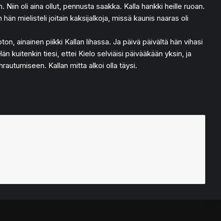
 Niin oli aina ollut, pennusta saakka. Kalla hankki heille ruoan.
n hän mielisteli joitain kaksijalkoja, missä kaunis naaras oli
oton, ainainen piikki Kallan lihassa. Ja päivä päivältä hän vihasi
n kuitenkin tiesi, ettei Kielo selviäisi päivääkään yksin, ja
rautumiseen. Kallan mitta alkoi olla täysi.