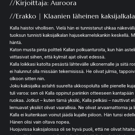
//Kirjoittaja: Auroora
//Erakko | Klaanien läheinen kaksijalkala
Kalla haistoi vihollisen. Vielä hän ei tunnistanut uhkaa näkeväll
tuoksun tunnisti kaksijalkalan hajusekamelskankin keskellä. Mus
häntä.
Katon musta pinta poltteli Kallan polkuanturoita, kun hän aste
viittasivat siihen, että kylmät ajat olivat edessä.
Kalla loikkasi katolta pesästä lähtevälle ulkonemalle ja siitä
ei halunnut olla missään tekemisissä. He olivat julmia, tappoiva
olkoon sitten niin.
Joku kaksijalka astahti suurelta ukkospolulta sille pienelle kuja
tuli varoa: sen oli Kalla oppinut pariinkin otteeseen kantapää
ruokaa. Jotkut – kuten tämä yksilö, Kalla pelkäsi – nauttivat 
lemuavat yksilöt olivat vaarallisia. Ne olivat arvaamattomia ja l
Kalla ei kuitenkaan voinut jäädä kujalle piiloon. Hän tunsi edel
Hänen olisi vain oltava nopea.
Huojuvissa kaksijaloissa oli se hyvä puoli, että ne olivat hitai