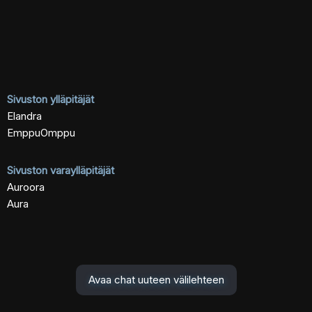
Sivuston ylläpitäjät
Elandra
EmppuOmppu
Sivuston varaylläpitäjät
Auroora
Aura
Avaa chat uuteen välilehteen