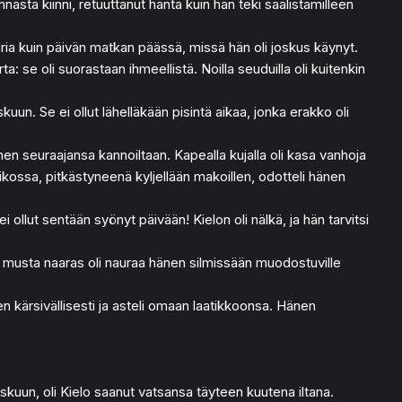
nnästä kiinni, retuuttanut häntä kuin hän teki saalistamilleen
uuria kuin päivän matkan päässä, missä hän oli joskus käynyt.
uurta: se oli suorastaan ihmeellistä. Noilla seuduilla oli kuitenkin
skuun. Se ei ollut lähelläkään pisintä aikaa, jonka erakko oli
en seuraajansa kannoiltaan. Kapealla kujalla oli kasa vanhoja
aatikossa, pitkästyneenä kyljellään makoillen, odotteli hänen
llut sentään syönyt päivään! Kielon oli nälkä, ja hän tarvitsi
 ja musta naaras oli nauraa hänen silmissään muodostuville
leen kärsivällisesti ja asteli omaan laatikkoonsa. Hänen
askuun, oli Kielo saanut vatsansa täyteen kuutena iltana.