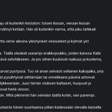
ju oli kuitenkin kiistaton: toisen kissan, vieraan kissan
nähnyt ketään. Hän oli kuitenkin varma, että joku tarkkaili
tta viime aikoina yleistyneet vesisateet ja kylmät yöt
ta. Täällä oleskeli useampi erakkojoukko, joiden kanssa Kalla
ttävä selvitäkseen. Ja jos siihen kuuluivat raakuus ja kuolema,
karvat pystyssä. Tuo oli aivan selvästi sellainen kaksijalka, jota
at pysähtyivät silittämään tai onnekkaina päivinä antoivat
hdykkeenään. Juuri tämän otuksen kaltaiset, huojuvat ja
oivat heitä vinoon.
iin. Mitä pikimmin hän selviäisi täältä kotiin, sen parempi.
huitaista hänen suuntaansa jollain kädessään olevalla lasisella