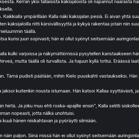
ksesta. Kerran yksi tällaisista kaksijaloista oli napannut naarasta hä
ksella.
 Kaikkialla ympärillään Kalla näki kaksijalan pesiä. Ei aivan yhtä s
iten kaksijaloilla riitti kärsivällisyyttä ja kykyä rakentaa jotain niin s
mieluummin täällä.
atsa kurisi juuri sopivasti; hän ei ollut syönyt seitsemään auringonla
alla kulki varjoissa ja näkymättömissä pysytellen karistaakseen hän
irveä, mutta täällä oli turvallista. Ja hajuun kyllä tottui. Eräässä l
 Tämä pudisti päätään, mihin Kielo puuskahti vastaukseksi. Hän ei o
ja jaksoi kuitenkin nousta istumaan. Hän katsoi Kallaa syyttävästi,
n hiirtä. Ja joku muu ehti roska-apajille ensin”, Kalla selitti siskol
man nopeasti, jotta nälkä unohtuisi.
a kuuli hänen niiskahtavan ja pyöräytti silmiään.
an näin paljon. Siinä missä hän ei ollut syönyt seitsemään auringonl