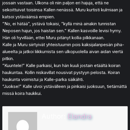
jossain vastaan. Ulkona oli niin paljon eri hajuja, että ne
sekoittuivat toisiinsa Kallen nenässä. Muru kurtisti kulmiaan ja
katsoi ystäväänsä empien.
”No, ei hätää”, ystävä tokaisi, ”kyllä minä ainakin tunnistan
Neposen hajun, jos haistan sen.” Kallen kasvoille levisi hymy.
Hän oli hyvillään, ettei Muru pitänyt kollia pilkkanaan.
Kalle ja Muru siirtyivät yhteistuumin pois kaksijalanpesän piha-
alueelta ja jatkoi liikkumista sen ulkopuolella aivan aidan viertä
pitkin.
”Kuuntele!” Kalle parkaisi, kun hän kuuli jostain etäältä koiran
haukuntaa. Kollin niskavillat nousivat pystyyn pelosta. Koiran
haukunta voimistui ja Kalle-parka säikähti.
”Juokse!” Kalle ulvoi ystävälleen ja pinkaisi juoksuun, tietämättä
missä koira haukkui.
Author:
Elandra