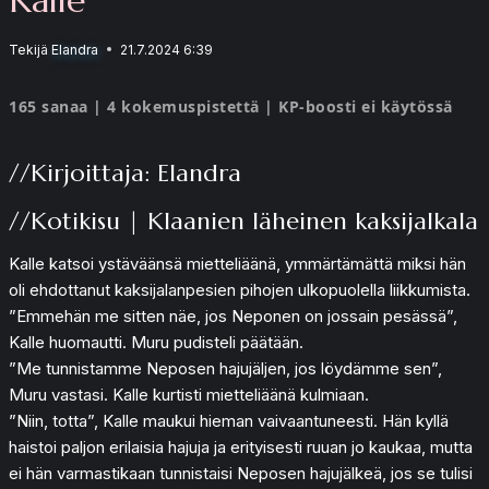
Tekijä
Elandra
21.7.2024 6:39
165 sanaa | 4 kokemuspistettä | KP-boosti ei käytössä
//Kirjoittaja: Elandra
//Kotikisu | Klaanien läheinen kaksijalkala
Kalle katsoi ystäväänsä mietteliäänä, ymmärtämättä miksi hän
oli ehdottanut kaksijalanpesien pihojen ulkopuolella liikkumista.
”Emmehän me sitten näe, jos Neponen on jossain pesässä”,
Kalle huomautti. Muru pudisteli päätään.
”Me tunnistamme Neposen hajujäljen, jos löydämme sen”,
Muru vastasi. Kalle kurtisti mietteliäänä kulmiaan.
”Niin, totta”, Kalle maukui hieman vaivaantuneesti. Hän kyllä
haistoi paljon erilaisia hajuja ja erityisesti ruuan jo kaukaa, mutta
ei hän varmastikaan tunnistaisi Neposen hajujälkeä, jos se tulisi