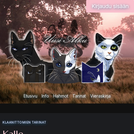
Siirry
Kirjaudu sisään
sisältöön
Etusivu
Info
Hahmot
Tarinat
Vieraskirja
KLAANITTOMIEN TARINAT
Kalle