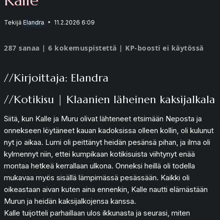
Tekijä
Elandra
11.2.2026 6:09
287 sanaa | 6 kokemuspistettä | KP-boosti ei käytössä
//Kirjoittaja: Elandra
//Kotikisu | Klaanien läheinen kaksijalkala
Siitä, kun Kalle ja Muru olivat lähteneet etsimään Neposta ja
onnekseen löytäneet kauan kadoksissa olleen kollin, oli kulunut
nyt jo aikaa. Lumi oli peittänyt heidän pesänsä pihan, ja ilma oli
kylmennyt niin, ettei kumpikaan kotikisuista viihtynyt enää
montaa hetkeä kerrallaan ulkona. Onneksi heillä oli todella
mukavaa myös sisällä lämpimässä pesässään. Kaikki oli
oikeastaan aivan kuten aina ennenkin, Kalle nautti elämästään
Murun ja heidän kaksijalkojensa kanssa.
Kalle tuijotteli parhaillaan ulos ikkunasta ja seurasi, miten