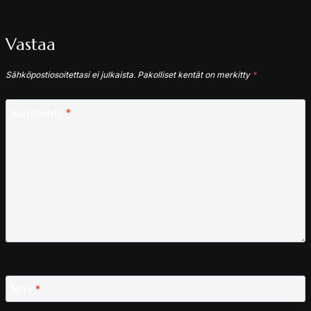
Vastaa
Sähköpostiosoitettasi ei julkaista.
Pakolliset kentät on merkitty
*
Kommentti
*
Nimi
*