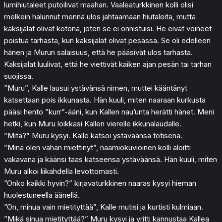
lumihiutaleet putoilivat maahan. Vaaleaturkkinen kolli olisi
melkein halunnut mennä ulos jahtaamaan hiutaleita, mutta
kaksijalat olivat kotona, joten se ei onnistuisi. He eivät voineet
poistua tarhasta, kun kaksijalat olivat pesässä. Se oli edelleen
hänen ja Murun salaisuus, että he pääsivät ulos tarhasta.
Kaksijalat luulivat, että he viettivät kaiken ajan pesän tai tarhan
suojissa.
”Muru”, Kalle lausui ystävänsä nimen, muttei kääntänyt
katsettaan pois ikkunasta. Hän kuuli, miten naaraan kurkusta
pääsi hento ”kurr”-ääni, kun Kallen nau’unta herätti hänet. Meni
hetki, kun Muru loikkasi Kallen vierelle ikkunalaudalle.
”Mitä?” Muru kysyi. Kalle katsoi ystäväänsä totisena.
”Minä olen vähän miettinyt”, naamiokuvioinen kolli aloitti
vakavana ja käänsi taas katseensa ystäväänsä. Hän kuuli, miten
Muru alkoi liikahdella levottomasti.
”Onko kaikki hyvin?” kirjavaturkkinen naaras kysyi hieman
huolestuneella äänellä.
”On, minua vain mietityttää”, Kalle mutisi ja kurtisti kulmiaan.
”Mikä sinua mietityttää?” Muru kysyi ja yritti kannustaa Kallea