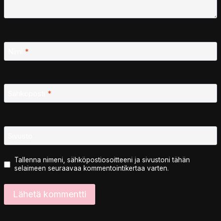
Nimi
*
Sähköposti
*
Sivusto
Tallenna nimeni, sähköpostiosoitteeni ja sivustoni tähän
selaimeen seuraavaa kommentointikertaa varten.