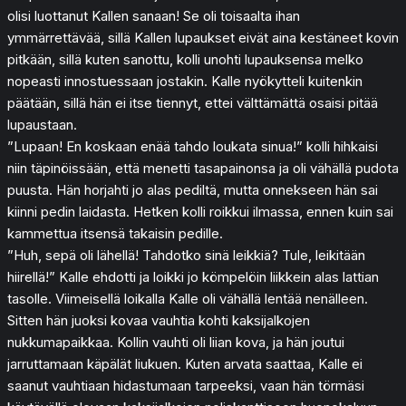
olisi luottanut Kallen sanaan! Se oli toisaalta ihan
ymmärrettävää, sillä Kallen lupaukset eivät aina kestäneet kovin
pitkään, sillä kuten sanottu, kolli unohti lupauksensa melko
nopeasti innostuessaan jostakin. Kalle nyökytteli kuitenkin
päätään, sillä hän ei itse tiennyt, ettei välttämättä osaisi pitää
lupaustaan.
”Lupaan! En koskaan enää tahdo loukata sinua!” kolli hihkaisi
niin täpinöissään, että menetti tasapainonsa ja oli vähällä pudota
puusta. Hän horjahti jo alas pediltä, mutta onnekseen hän sai
kiinni pedin laidasta. Hetken kolli roikkui ilmassa, ennen kuin sai
kammettua itsensä takaisin pedille.
”Huh, sepä oli lähellä! Tahdotko sinä leikkiä? Tule, leikitään
hiirellä!” Kalle ehdotti ja loikki jo kömpelöin liikkein alas lattian
tasolle. Viimeisellä loikalla Kalle oli vähällä lentää nenälleen.
Sitten hän juoksi kovaa vauhtia kohti kaksijalkojen
nukkumapaikkaa. Kollin vauhti oli liian kova, ja hän joutui
jarruttamaan käpälät liukuen. Kuten arvata saattaa, Kalle ei
saanut vauhtiaan hidastumaan tarpeeksi, vaan hän törmäsi