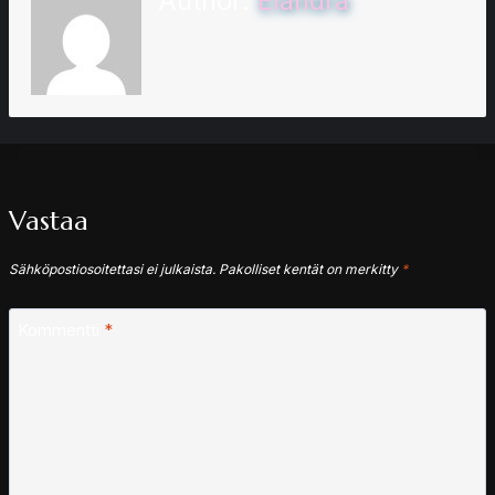
Author:
Elandra
Vastaa
Sähköpostiosoitettasi ei julkaista.
Pakolliset kentät on merkitty
*
Kommentti
*