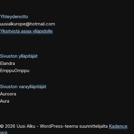
Yhteydenotto
uusialkurope@hotmail.com
Yksityistä asiaa ylläpidolle
Sivuston ylläpitäjät
Elandra
EmppuOmppu
Sivuston varaylläpitäjät
Auroora
Aura
© 2026 Uusi Alku - WordPress-teema suunnittelijalta
Kadence
WP