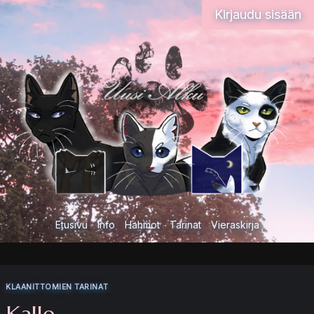
Siirry
Kirjaudu sisään
sisältöön
Etusivu
Info
Hahmot
Tarinat
Vieraskirja
KLAANITTOMIEN TARINAT
Kalle