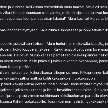
uokse ja kurkkasi kollikissan esimerkistä puun taakse. Siellä oli pieni
a vilkuili ikkunan suuntaan siltä varalta, että kaksijalat sattuisivat 
a naapurissa tuon pensasaidan takana!” Muru kuunteli korva tarkk
pasi hennosti hymyillen. Kalle hihkaisi innoissaan ja loikki takaisin
li uudelle ystävälleen kotiaan. Muru tuntui ihan mukavalta kissalta, 
kkitoverin koko loppuelämäkseen. Kaikki asiat olivat paljon kivempi
kapaikkaan. He olivat Murun kanssa parhaillaan oleskelupaikkaa h
n pedin itsellään. Kalle pinkaisi juoksuun kohti ruokapaikkaa, jonne 
isen kissan perään.
 selälleen makaamaan kaksijalkansa jalkojen juureen. Pitkäjalkainen
 ja kaksijalka jatkoi matkaa kohti kaksijalkojen ruokakaappia.
i ja paineli kaksijalkansa perään. Kolli huomasi sivusilmällään myö
jalkansa jalkojen juuressa ja kinusi kovaäänisesti ruokaa. Kun kaks
tä kaksijalka taipuisi viimein ruokkimaan nälkäkuoleman partaalla ole
ansa Kallen ruokakaapille. Toisin kuin normaalisti, nyt kaksijalka o