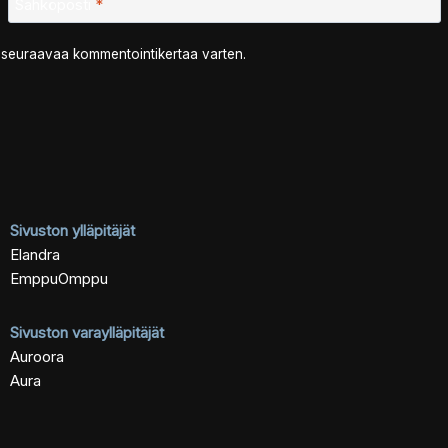
Sähköposti
*
n seuraavaa kommentointikertaa varten.
Sivuston ylläpitäjät
Elandra
EmppuOmppu
Sivuston varaylläpitäjät
Auroora
Aura