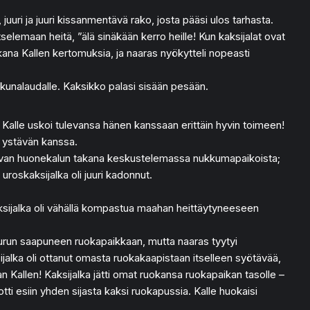
, juuri ja juuri kissanmentävä rako, josta pääsi ulos tarhasta.
katselemaan heitä, ”älä sinäkään kerro heille! Kun kaksijalat ovat
ana Kallen kertomuksia, ja naaras nyökytteli nopeasti
 ikkunalaudalle. Kaksikko palasi sisään pesään.
ja Kalle uskoi tulevansa hänen kanssaan erittäin hyvin toimeen!
a ystävän kanssa.
alkovan huonekalun takana keskustelemassa nukkumapaikoista;
uroskaksijalka oli juuri kadonnut.
 kaksijalka oli vähällä kompastua maahan heittäytyneeseen
s Murun saapuneen ruokapaikkaan, mutta naaras tyytyi
ijalka oli ottanut omasta ruokakaapistaan itselleen syötävää,
van Kallen! Kaksijalka jätti omat ruokansa ruokapaikan tasolle –
tti esiin yhden sijasta kaksi ruokapussia. Kalle huokaisi