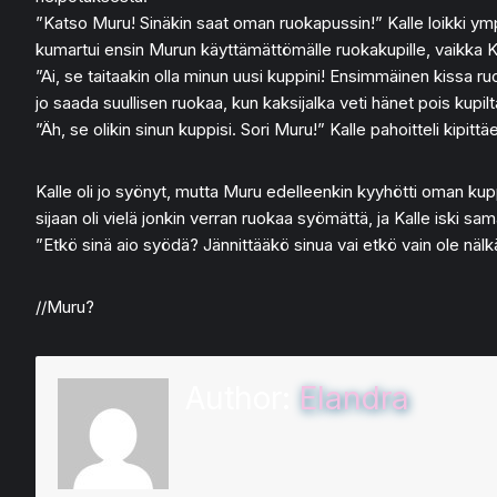
”Katso Muru! Sinäkin saat oman ruokapussin!” Kalle loikki ympär
kumartui ensin Murun käyttämättömälle ruokakupille, vaikka K
”Ai, se taitaakin olla minun uusi kuppini! Ensimmäinen kissa ruok
jo saada suullisen ruokaa, kun kaksijalka veti hänet pois kupilta
”Äh, se olikin sinun kuppisi. Sori Muru!” Kalle pahoitteli kipitt
Kalle oli jo syönyt, mutta Muru edelleenkin kyyhötti oman kuppi
sijaan oli vielä jonkin verran ruokaa syömättä, ja Kalle iski sa
”Etkö sinä aio syödä? Jännittääkö sinua vai etkö vain ole nälk
//Muru?
Author:
Elandra