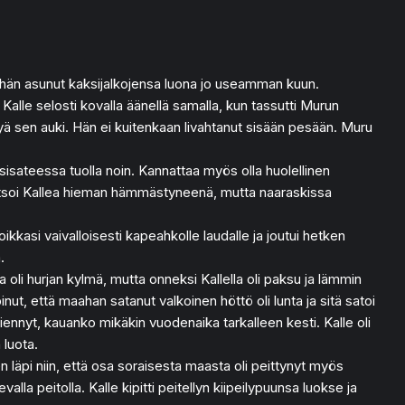
an hän asunut kaksijalkojensa luona jo useamman kuun.
alle selosti kovalla äänellä samalla, kun tassutti Murun
ettyä sen auki. Hän ei kuitenkaan livahtanut sisään pesään. Muru
esisateessa tuolla noin. Kannattaa myös olla huolellinen
u katsoi Kallea hieman hämmästyneenä, mutta naaraskissa
oikkasi vaivalloisesti kapeahkolle laudalle ja joutui hetken
.
 oli hurjan kylmä, mutta onneksi Kallella oli paksu ja lämmin
nut, että maahan satanut valkoinen höttö oli lunta ja sitä satoi
 tiennyt, kauanko mikäkin vuodenaika tarkalleen kesti. Kalle oli
 luota.
jen läpi niin, että osa soraisesta maasta oli peittynyt myös
alla peitolla. Kalle kipitti peitellyn kiipeilypuunsa luokse ja