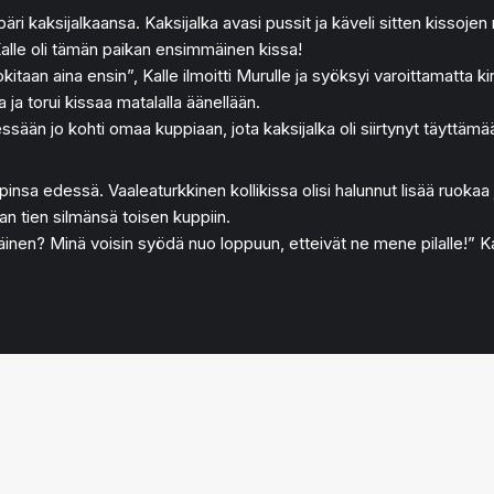
i kaksijalkaansa. Kaksijalka avasi pussit ja käveli sitten kissojen 
alle oli tämän paikan ensimmäinen kissa!
itaan aina ensin”, Kalle ilmoitti Murulle ja syöksyi varoittamatta kirj
 ja torui kissaa matalalla äänellään.
äessään jo kohti omaa kuppiaan, jota kaksijalka oli siirtynyt täyttämä
nsa edessä. Vaaleaturkkinen kollikissa olisi halunnut lisää ruokaa ja
man tien silmänsä toisen kuppiin.
äinen? Minä voisin syödä nuo loppuun, etteivät ne mene pilalle!” Kal