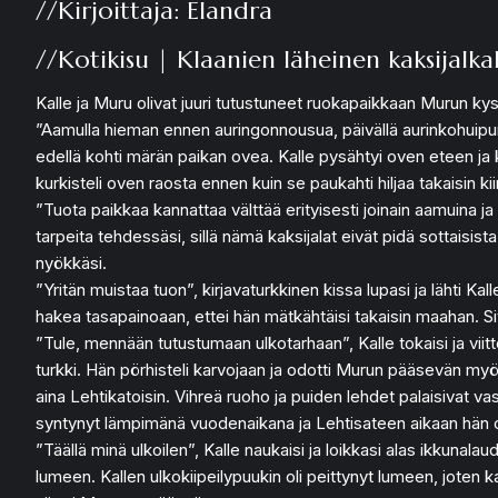
//Kirjoittaja: Elandra
//Kotikisu | Klaanien läheinen kaksijalka
Kalle ja Muru olivat juuri tutustuneet ruokapaikkaan Murun ky
”Aamulla hieman ennen auringonnousua, päivällä aurinkohuipun j
edellä kohti märän paikan ovea. Kalle pysähtyi oven eteen ja ko
kurkisteli oven raosta ennen kuin se paukahti hiljaa takaisin kii
”Tuota paikkaa kannattaa välttää erityisesti joinain aamuina ja
tarpeita tehdessäsi, sillä nämä kaksijalat eivät pidä sottais
nyökkäsi.
”Yritän muistaa tuon”, kirjavaturkkinen kissa lupasi ja lähti Ka
hakea tasapainoaan, ettei hän mätkähtäisi takaisin maahan. Sit
”Tule, mennään tutustumaan ulkotarhaan”, Kalle tokaisi ja viit
turkki. Hän pörhisteli karvojaan ja odotti Murun pääsevän myös 
aina Lehtikatoisin. Vihreä ruoho ja puiden lehdet palaisivat va
syntynyt lämpimänä vuodenaikana ja Lehtisateen aikaan hän ol
”Täällä minä ulkoilen”, Kalle naukaisi ja loikkasi alas ikkunala
lumeen. Kallen ulkokiipeilypuukin oli peittynyt lumeen, joten kak