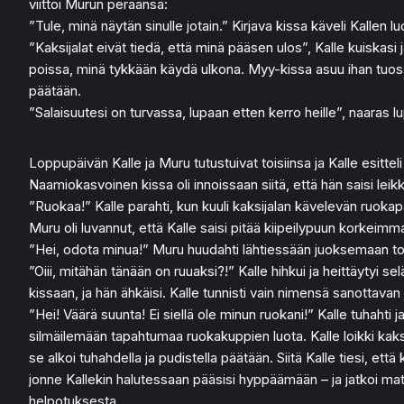
viittoi Murun peräänsä:
”Tule, minä näytän sinulle jotain.” Kirjava kissa käveli Kallen l
”Kaksijalat eivät tiedä, että minä pääsen ulos”, Kalle kuiskasi j
poissa, minä tykkään käydä ulkona. Myy-kissa asuu ihan tuoss
päätään.
”Salaisuutesi on turvassa, lupaan etten kerro heille”, naaras lu
Loppupäivän Kalle ja Muru tutustuivat toisiinsa ja Kalle esitte
Naamiokasvoinen kissa oli innoissaan siitä, että hän saisi lei
”Ruokaa!” Kalle parahti, kun kuuli kaksijalan kävelevän ruo
Muru oli luvannut, että Kalle saisi pitää kiipeilypuun korkeimma
”Hei, odota minua!” Muru huudahti lähtiessään juoksemaan to
”Oiii, mitähän tänään on ruuaksi?!” Kalle hihkui ja heittäytyi
kissaan, ja hän ähkäisi. Kalle tunnisti vain nimensä sanottavan
”Hei! Väärä suunta! Ei siellä ole minun ruokani!” Kalle tuhaht
silmäilemään tapahtumaa ruokakuppien luota. Kalle loikki kaksi
se alkoi tuhahdella ja pudistella päätään. Siitä Kalle tiesi, et
jonne Kallekin halutessaan pääsisi hyppäämään – ja jatkoi matka
helpotuksesta.