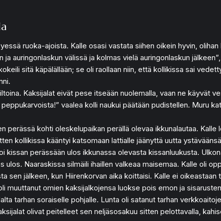
la
syessä ruoka-ajoista. Kalle osasi vastata siihen oikein hyvin, olih
a auringonlaskun välissä ja kolmas vielä auringonlaskun jälkeen”, K
keili sitä käpälällään; se oli raollaan niin, että kollikissa sai ved
nni.
 iltoina. Kaksijalat eivät pese itseään nuolemalla, vaan ne käyvät v
ista peppukarvoista!” vaalea kolli naukui päätään pudistellen. Mur
llen perässä kohti oleskelupaikan perällä olevaa ikkunalautaa. Kalle l
ten kollikissa kääntyi katsomaan lattialle jäänyttä uutta ystäväänsä
toi kissan perässään ulos ikkunassa olevasta kissanluukusta. Ulkona
ulos. Naaraskissa silmäili ihaillen valkeaa maisemaa. Kalle oli oppi
sta sen jälkeen, kun Hiirenkorvan aika koittaisi. Kalle ei oikeastaan
i muuttanut omien kaksijalkojensa luokse pois emon ja sisarusten
udalta tarhan soraiselle pohjalle. Lunta oli satanut tarhan verkkoaito
sijalat olivat peitelleet sen neljäsosakuu sitten pelottavalla, kahisev