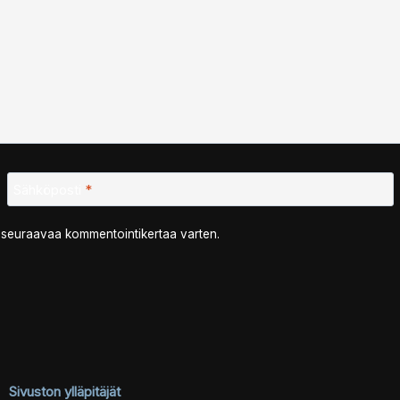
Sähköposti
*
n seuraavaa kommentointikertaa varten.
Sivuston ylläpitäjät