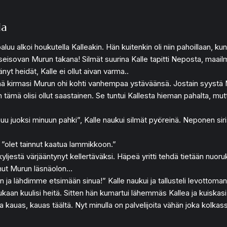
la
paluu alkoi houkutella Kalleakin. Hän kuitenkin oli niin pahoillaan, 
an seisovan Murun takana! Silmät suurina Kalle tapitti Neposta, maa
yt heidät, Kalle ei ollut aivan varma..
ärkänä kirmasi Murun ohi kohti vanhempaa ystäväänsä. Jostain syystä 
 tämä olisi ollut saastainen. Se tuntui Kallesta hieman pahalta, m
uu juoksi minuun pahki”, Kalle naukui silmät pyöreinä. Neponen siri
ea, ”olet tainnut kaatua lammikkoon.”
kyljestä värjääntynyt kellertäväksi. Häpeä yritti tehdä tietään nuor
anut Murun läsnäolon…
otain ja lähdimme etsimään sinua!” Kalle naukui ja tallusteli levotto
i kukaan kuulisi heitä. Sitten hän kumartui lähemmäs Kallea ja kuiska
 kauas, kauas täältä. Nyt minulla on palvelijoita vähän joka kolkass