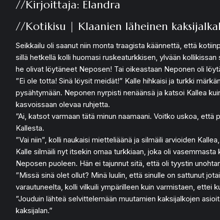
//Kirjoittaja: Elandra
//Kotikisu | Klaanien läheinen kaksijalka
Seikkailu oli saanut niin monta traagista käännettä, että kotiin
sillä hetkellä kolli huomasi ruskeaturkkisen, ylvään kollikiss
he olivat löytäneet Neposen! Tai oikeastaan Neponen oli löytän
”Ei ole totta! Sinä löysit meidät!” Kalle hihkaisi ja turkki m
pysähtymään. Neponen nyrpisti nenäänsä ja katsoi Kallea kuin
kasvoissaan olevaa ruhjetta.
”Ai, katsot varmaan tätä minun naamaani. Voitko uskoa, että p
Kallesta.
”Vai niin”, kolli naukaisi mietteliäänä ja silmäili arvioiden Kall
Kalle silmäili nyt itsekin omaa turkkiaan, joka oli vasemmasta 
Neposen puoleen. Hän ei tajunnut sitä, että oli tyystin unoht
”Missä sinä olet ollut? Minä luulin, että sinulle on sattunut j
varautuneelta, kolli vilkuili ympärilleen kuin varmistaen, ette
”Jouduin lähteä selvittelemään muutamien kaksijalkojen asioita
kaksijalan.”