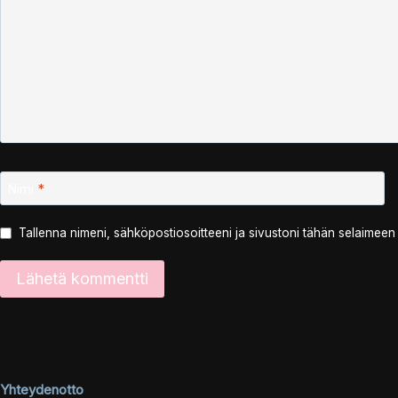
Nimi
*
Tallenna nimeni, sähköpostiosoitteeni ja sivustoni tähän selaimee
Yhteydenotto