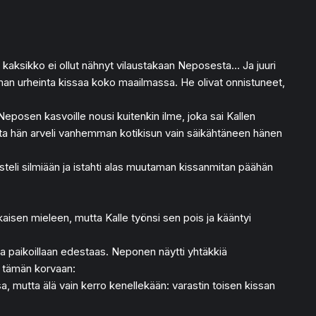
kun kaksikko ei ollut nähnyt vilaustakaan Neposesta… Ja juuri
ilman urheinta kissaa koko maailmassa. He olivat onnistuneet,
Neposen kasvoille nousi kuitenkin ilme, joka sai Kallen
utta hän arveli vanhemman kotikisun vain säikähtäneen hänen
steli silmiään ja istahti alas muutaman kissanmitan päähän
ukaisen mieleen, mutta Kalle työnsi sen pois ja kääntyi
mana paikoillaan edestaas. Neponen näytti yhtäkkiä
si tämän korvaan:
a, mutta älä vain kerro kenellekään: varastin toisen kissan