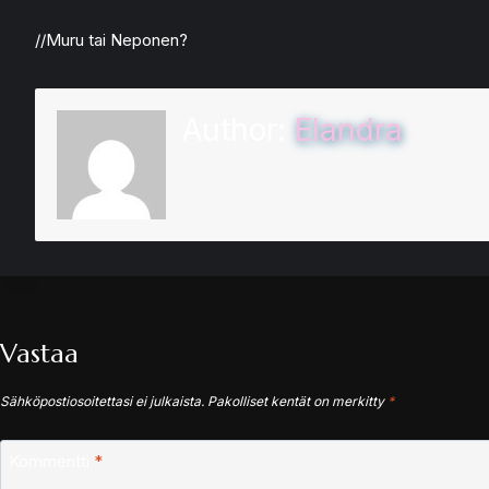
//Muru tai Neponen?
Author:
Elandra
Vastaa
Sähköpostiosoitettasi ei julkaista.
Pakolliset kentät on merkitty
*
Kommentti
*