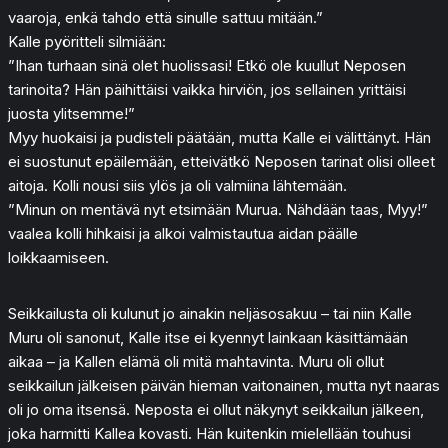
vaaroja, enkä tahdo että sinulle sattuu mitään.”
Kalle pyöritteli silmiään:
”Ihan turhaan sinä olet huolissasi! Etkö ole kuullut Neposen
tarinoita? Hän päihittäisi vaikka hirviön, jos sellainen yrittäisi
juosta ylitsemme!”
Myy huokaisi ja pudisteli päätään, mutta Kalle ei välittänyt. Hän
ei suostunut epäilemään, etteivätkö Neposen tarinat olisi olleet
aitoja. Kolli nousi siis ylös ja oli valmiina lähtemään.
”Minun on mentävä nyt etsimään Murua. Nähdään taas, Myy!”
vaalea kolli hihkaisi ja alkoi valmistautua aidan päälle
loikkaamiseen.
Seikkailusta oli kulunut jo ainakin neljäsosakuu – tai niin Kalle
Muru oli sanonut, Kalle itse ei kyennyt lainkaan käsittämään
aikaa – ja Kallen elämä oli mitä mahtavinta. Muru oli ollut
seikkailun jälkeisen päivän hieman vaitonainen, mutta nyt naaras
oli jo oma itsensä. Neposta ei ollut näkynyt seikkailun jälkeen,
joka harmitti Kallea kovasti. Hän kuitenkin mielellään touhusi