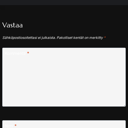
Vastaa
Sähköpostiosoitettasi ei julkaista.
Pakolliset kentät on merkitty
*
Kommentti
*
Nimi
*