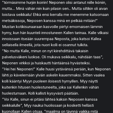
”törmäsimme hurjiin koiriin! Neponen olisi antanut niille köniin,
mutta… Minä vähän niin kuin pilasin sen.. Mutta siltikin oli aivan
loistava seikkailu! Ehkä ensi kerralla me menemme katsomaan
metsäkissoja, Neposen kanssa minä en pelkää mitään!”
Mustan kotikisunaaraan kasvoille piirtyi emomaisen lämmin
hymy, kun hän kuunteli innostuneen Kallen tarinaa. Kalle vilkaisi
innoissaan itseään suurempaa Neposta, joka katsoi Kallea
sellaisella ilmeellä, jota nuori kolli ei osannut tulkita.
”No mutta Kalle, minun on nyt kiirehdittävä takaisin
palvelusväkeni luokse. Oli mukava seikkailu, nähdään taas”,
Neponen virkkoi ja huiskautti häntäänsä hyvästeiksi.
”Hei hei Neponen!” Kalle huusi ystävänsä perään, kun Neponen
lähti jo kävelemään ylväin askelin kauemmaksi. Sitten vaalea
kolli kääntyi Myyn puoleen iloisesti hymyillen. Myy näytti
kuitenkin hitusen huolestuneelta, joka sai Kallenkin vähän
huolestumaan. Kolli kallisti kysyvästi päätään.
”Voi Kalle, sinun ei pitäisi lähteä kaksin Neposen kanssa
seikkailulle”, Myy naukui huolissaan ja kosketti hellästi
kuonollaan Kallen otsaa, ”maailma on täynnä vaikka mitä