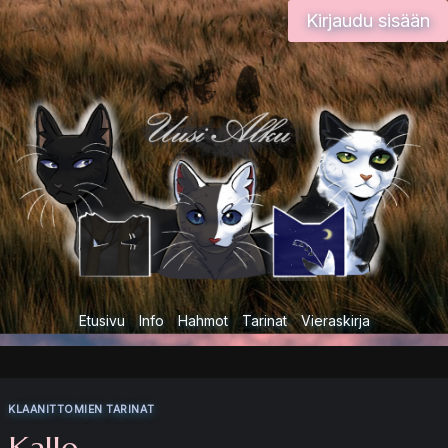
Siirry
Kirjaudu sisään
sisältöön
Etusivu
Info
Hahmot
Tarinat
Vieraskirja
KLAANITTOMIEN TARINAT
Kalle