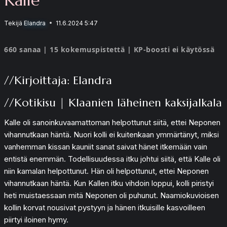
Tekijä
Elandra
11.6.2024 5:47
660 sanaa | 15 kokemuspistettä | KP-boosti ei käytössä
//Kirjoittaja: Elandra
//Kotikisu | Klaanien läheinen kaksijalkala
Kalle oli sanoinkuvaamattoman helpottunut siitä, ettei Neponen
vihannutkaan häntä. Nuori kolli ei kuitenkaan ymmärtänyt, miksi
vanhemman kissan kauniit sanat saivat hänet itkemään vain
entistä enemmän. Todellisuudessa itku johtui siitä, että Kalle oli
niin kamalan helpottunut. Hän oli helpottunut, ettei Neponen
vihannutkaan häntä. Kun Kallen itku vihdoin loppui, kolli piristyi
heti muistaessaan mitä Neponen oli puhunut. Naamiokuvioisen
kollin korvat nousivat pystyyn ja hänen itkuisille kasvoilleen
piirtyi iloinen hymy.