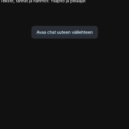
Tekstit, tarinat ja hahmot: Ylläpito ja pelaajat
Avaa chat uuteen välilehteen