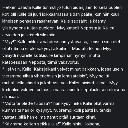
Hetken päästä Kalle tunnisti jo tutun aidan, sen toisella puolen
koti oli! Kalle oli juuri loikkaamassa aidan päälle, kun hän kuuli
läheisen pensaan rasahtavan. Kalle säpsähti ja kääntyi
yllättyneenä tulijan puoleen. Myy katseli Neposta ja Kallea
arvioiden ja siristeli silmiään.
”Myy!” Kalle hihkaisi nähdessään ystävänsä, ”missä sinä olet
ollut? Sinua ei ole näkynyt aikoihin!” Mustaturkkinen Myy
väläytti nuorelle kotikisulle lämpimän hymyn, mutta
katsoessaan Neposta, tämä vakavoitui.
”Hei vain, Kalle. Kaksijalkani veivät minut paikkaan, jossa usein
vietämme aikaa viherlehtisin ja lehtisateisin”, Myy selitti
rauhallisella äänellä ja kohtasi taas Kallen siniset silmät. Myy
kuitenkin vakavoitui taas ja naaras siristeli epäluuloisen oloisena
silmiään.
”Mistä te olette tulossa?” hän kysyi, eikä Kalle ollut varma
kummalta hän oli kysynyt. Nuorempi kolli päätti kuitenkin
vastata, sillä hän ei malttanut pitää suutaan kiinni.
”Kävimme kollien seikkailulla!” Kalle hihkui iloisena,