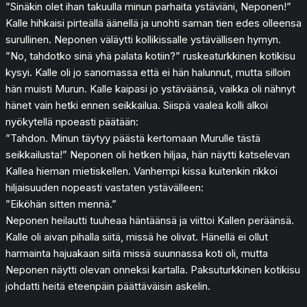
”Sinäkin olet ihan takuulla minun parhaita ystäviäni, Neponen!”
Kalle hihkaisi pirteällä äänellä ja unohti saman tien edes olleensa
surullinen. Neponen väläytti kollikissalle ystävällisen hymyn.
”No, tahdotko sinä yhä palata kotiin?” ruskeaturkkinen kotikisu
kysyi. Kalle oli jo sanomassa että ei hän halunnut, mutta silloin
hän muisti Murun. Kalle kaipasi jo ystäväänsä, vaikka oli nähnyt
hänet vain hetki ennen seikkailua. Siispä vaalea kolli alkoi
nyökytellä npoeasti päätään:
”Tahdon. Minun täytyy päästä kertomaan Murulle tästä
seikkailusta!” Neponen oli hetken hiljaa, hän näytti katselevan
Kallea hieman mietiskellen. Vanhempi kissa kuitenkin rikkoi
hiljaisuuden nopeasti vastaten ystävälleen:
”Eiköhän sitten mennä.”
Neponen heilautti tuuheaa häntäänsä ja viittoi Kallen peräänsä.
Kalle oli aivan pihalla siitä, missä he olivat. Hänellä ei ollut
harmainta hajuakaan siitä missä suunnassa koti oli, mutta
Neponen näytti olevan onneksi kartalla. Paksuturkkinen kotikisu
johdatti heitä eteenpäin päättäväisin askelin.