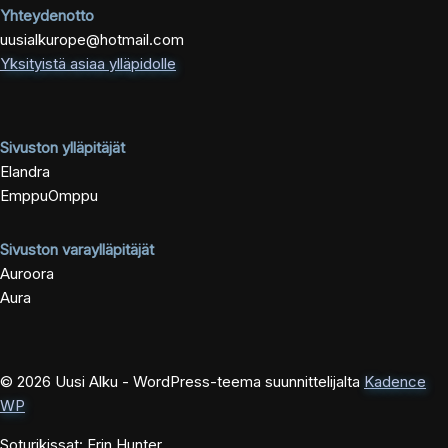
Yhteydenotto
uusialkurope@hotmail.com
Yksityistä asiaa ylläpidolle
Sivuston ylläpitäjät
Elandra
EmppuOmppu
Sivuston varaylläpitäjät
Auroora
Aura
© 2026 Uusi Alku - WordPress-teema suunnittelijalta
Kadence
WP
Soturikissat: Erin Hunter