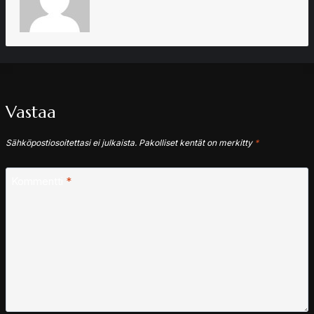
Vastaa
Sähköpostiosoitettasi ei julkaista.
Pakolliset kentät on merkitty
*
Kommentti
*