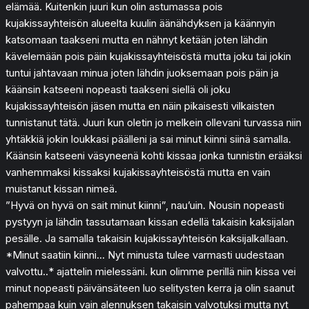
elämää. Kuitenkin juuri kun olin astumassa pois
kujakissayhteisön alueelta kuulin äänähdyksen ja käännyin
katsomaan taakseni mutta en nähnyt ketään joten lähdin
kävelemään pois päin kujakissayhteisöstä mutta joku tai jokin
tuntui jahtavaan minua joten lähdin juoksemaan pois päin ja
käänsin katseeni nopeasti taakseni siellä oli joku
kujakissayhteisön jäsen mutta en näin pikaisesti vilkaisten
tunnistanut tätä. Juuri kun oletin jo melkein ollevani turvassa niin
yhtäkkiä jokin loukkasi päälleni ja sai minut kiinni siinä samalla.
Käänsin katseeni väsyneenä kohti kissaa jonka tunnistin erääksi
vanhemmaksi kissaksi kujakissayhteisöstä mutta en vain
muistanut kissan nimeä.
”Hyvä on hyvä on sait minut kiinni”, nau’uin. Nousin nopeasti
pystyyn ja lähdin tassutamaan kissan edellä takaisin kaksijalan
pesälle. Ja samalla takaisin kujakissayhteisön kaksijalkallaan.
*Minut saatiin kiinni… Nyt minusta tulee varmasti uudestaan
valvottu..* ajattelin mielessäni. kun olimme perillä niin kissa vei
minut nopeasti päivänsäteen luo selitysten kerra ja olin saanut
pahempaa kuin vain alennuksen takaisin valvotuksi mutta nyt