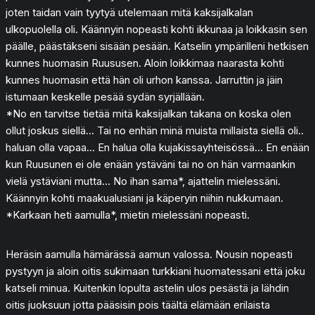
joten taidan vain tyytyä utelemaan mitä kaksijalkalan
ulkopuolella oli. Käännyin nopeasti kohti ikkunaa ja loikkasin sen
päälle, päästäkseni sisään pesään. Katselin ympärilleni hetkisen
kunnes huomasin Ruususen. Aloin loikkimaa naarasta kohti
kunnes huomasin että hän oli urhon kanssa. Jarruttin ja jäin
istumaan keskelle pesää sydän syrjällään.
*No en tarvitse tietää mitä kaksijalkan takana on koska olen
ollut joskus siellä… Tai no enhän minä muista millaista siellä oli..
haluan olla vapaa… En halua olla kujakissayhteisössä… En enään
kun Ruusunen ei ole enään ystäväni tai no on hän varmaankin
vielä ystäviani mutta… No ihan sama*, ajattelin mielessäni.
Käännyin kohti maakualusiani ja käperyin niihin nukkumaan.
*Karkaan heti aamulla*, mietin mielessäni nopeasti.
Heräsin aamulla hämärässä aamun valossa. Nousin nopeasti
pystyyn ja aloin oitis sukimaan turkkiani huomatessani että joku
katseli minua. Kuitenkin lopulta astelin ulos pesästä ja lähdin
oitis juoksuun jotta pääsisin pois täältä elämään erilaista