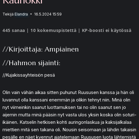
Tekijä
Elandra
16.5.2024 15:59
445 sanaa | 10 kokemuspistettä | KP-boosti ei käytössä
//Kirjoittaja: Ampiainen
//Hahmon sijainti:
//Kujakissayhteisön pesä
Olin vain vähän aikaa sitten puhunut Ruususen kanssa ja hän oli
luvannut olla kanssani enemmän ja olikin tehnyt niin. Minä olin
nyt viimeinkin saanut luottamuksen tai no olin saanut sen jo
aijemin mutta minä pääsin nyt vasta ulos yksin koska olin soturi-
ikäinen. Katselin hetkisen kohti auringonlaskua ja kaksijalkalaa
miettien mitä sen takana oli. Nousin seisomaan ja lähdin takaisin
pesälle en näet kyennyt ajatelemaan Ruususen luota lähtemistä