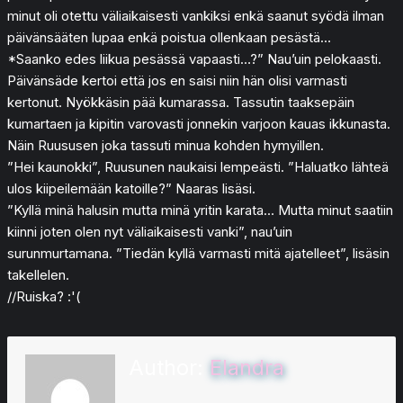
minut oli otettu väliaikaisesti vankiksi enkä saanut syödä ilman
päivänsääten lupaa enkä poistua ollenkaan pesästä…
*Saanko edes liikua pesässä vapaasti…?” Nau’uin pelokaasti.
Päivänsäde kertoi että jos en saisi niin hän olisi varmasti
kertonut. Nyökkäsin pää kumarassa. Tassutin taaksepäin
kumartaen ja kipitin varovasti jonnekin varjoon kauas ikkunasta.
Näin Ruususen joka tassuti minua kohden hymyillen.
”Hei kaunokki”, Ruusunen naukaisi lempeästi. ”Haluatko lähteä
ulos kiipeilemään katoille?” Naaras lisäsi.
”Kyllä minä halusin mutta minä yritin karata… Mutta minut saatiin
kiinni joten olen nyt väliaikaisesti vanki”, nau’uin
surunmurtamana. ”Tiedän kyllä varmasti mitä ajatelleet”, lisäsin
takellelen.
//Ruiska? :'(
Author:
Elandra