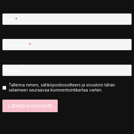
Nimi
*
Sähköposti
*
Sivusto
Tallenna nimeni, sähköpostiosoitteeni ja sivustoni tähän
selaimeen seuraavaa kommentointikertaa varten.