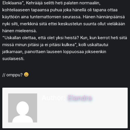
Eloklaania”, Kehrääjä selitti heti palaten normaaliin,
kohteliaaseen tapaansa puhua joka hänellä oli tapana ottaa
käyttöön aina tuntemattomien seurassa. Hänen hännänpäänsä
nyki silti, merkkinä siitä ettei keskustelun suunta ollut vieläkään
hänen mieleensä.
“Uskallan olettaa, että olet yksi heistä? Kun, kun kerrot heti siitä
missä minun pitäisi ja ei pitäisi kulkea”, kolli uskaltautui
jatkamaan, painottaen lauseen loppuosaa jokseenkin
suolaisesti.
// omppu?
Author:
Elandra