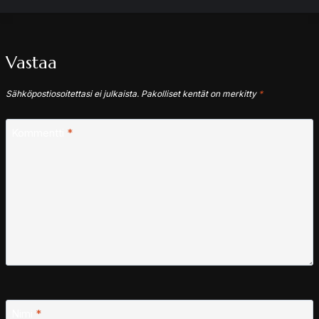
Vastaa
Sähköpostiosoitettasi ei julkaista.
Pakolliset kentät on merkitty
*
Kommentti
*
Nimi
*