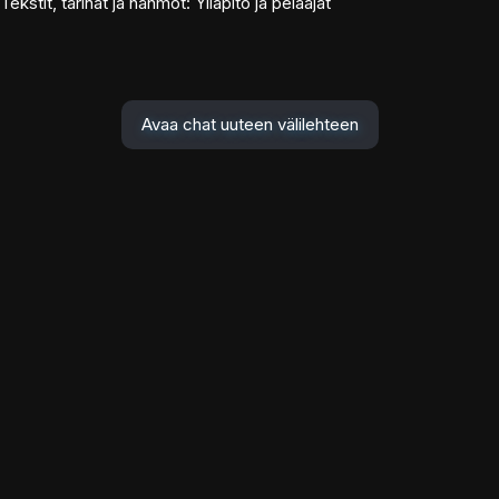
Tekstit, tarinat ja hahmot: Ylläpito ja pelaajat
Avaa chat uuteen välilehteen