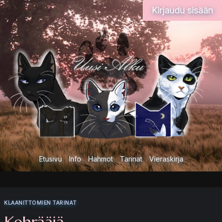
Siirry
Kirjaudu sisään
sisältöön
Etusivu
Info
Hahmot
Tarinat
Vieraskirja
KLAANITTOMIEN TARINAT
Kehrääjä