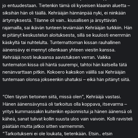
jo entuudestaan. Tietenkin tämä oli kyseisen klaanin aluetta –
siksihän hän oli täällä. Kehrääjän hännänpää nyki, ei niinkään
ärtymyksestä. Tilanne oli vain.. kiusallisen ja ärsyttävän
rajamailla, sai ikävän tunteen leviämään Kehrääjän turkkiin. Hän
ei pitänyt keskustelun aloituksesta, sillä se kuulosti enemmän
käskyltä tai nuhtelulta. Tuntemattoman kissan rauhallinen
äänensävy ei mennyt ollenkaan yhteen viestin kanssa.
Kehrääjä nosti leukaansa aavistuksen verran. Vaikka
tuntematon kissa oli häntä suurempi, tahtoi hän katsella tätä
nenänvarttaan pitkin. Kokoero kaksikon välillä sai Kehrääjän
tuntemaan olonsa jokseenkin uhatuksi – eikä hän pitänyt siitä.
“Olen täysin tietoinen siitä, missä olen”, Kehrääjä vastasi.
Hänen äänensävynsä oli tarkoitus olla koppava, itsevarma –
yritys kummassakin kuitenkin epäonnistui ja hänen äänensä oli
käheä, sanat tulivat kollin suusta ulos vain vaivoin. Kolli ravisteli
päätään mutta jatkoi sitten varmemmin.
“Tarkoitukseni ei ole loukata, tietenkään. Etsin.. etsin