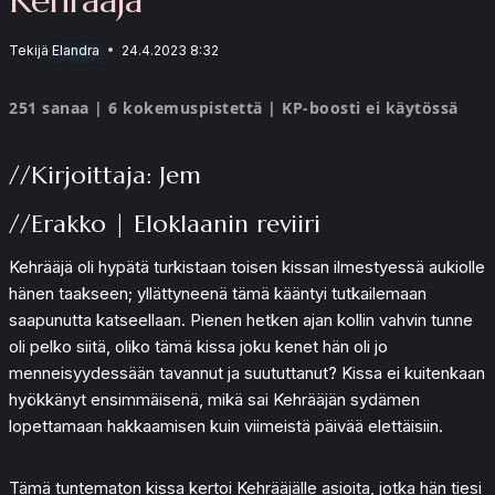
Tekijä
Elandra
24.4.2023 8:32
251 sanaa | 6 kokemuspistettä | KP-boosti ei käytössä
//Kirjoittaja: Jem
//Erakko | Eloklaanin reviiri
Kehrääjä oli hypätä turkistaan toisen kissan ilmestyessä aukiolle
hänen taakseen; yllättyneenä tämä kääntyi tutkailemaan
saapunutta katseellaan. Pienen hetken ajan kollin vahvin tunne
oli pelko siitä, oliko tämä kissa joku kenet hän oli jo
menneisyydessään tavannut ja suututtanut? Kissa ei kuitenkaan
hyökkänyt ensimmäisenä, mikä sai Kehrääjän sydämen
lopettamaan hakkaamisen kuin viimeistä päivää elettäisiin.
Tämä tuntematon kissa kertoi Kehrääjälle asioita, jotka hän tiesi