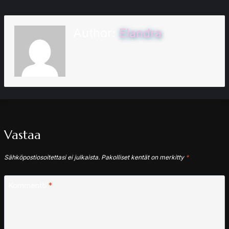
Author:
Elandra
Vastaa
Sähköpostiosoitettasi ei julkaista.
Pakolliset kentät on merkitty
*
Kommentti
*