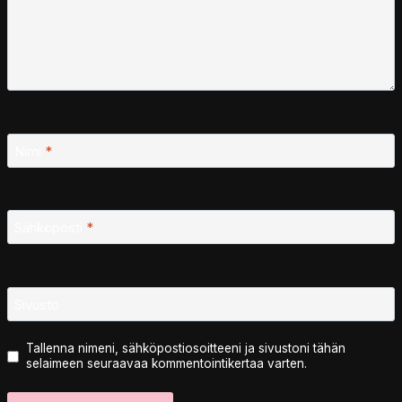
Nimi
*
Sähköposti
*
Sivusto
Tallenna nimeni, sähköpostiosoitteeni ja sivustoni tähän
selaimeen seuraavaa kommentointikertaa varten.