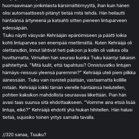
huomaavinaan jonkinlaista kärsimättömyyttä, ihan kuin hänen
olisi automaattisesti pitänyt tietää mitä tehdä. Hän heilautti
häntäänsä ärtyneenä ja katsahti sitten pieneen lintuparveen
edessäpäin.
Tiuku näytti väsyvän Kehrääjän epäröimiseen ja päätti loikia
kohti lintuparvea sen enempää miettimättä. Kuten Kehrääjä oli
olettanutkin, linnut lähtivät heti pakoon ja kollin oli vaikea olla
huvittumatta. Virnuillen hän seurasi kuinka Tiuku kääntyi takaisin
päihitettynä. ”Mitä luulit, että tapahtuisi? Onnistuvatko lintujen
härnäys-reissusi yleensä paremmin?” Kehrääjä uteli pieni pilkka
äänessään. Tiuku vain ravisteli päätään, vastaamatta kollille
mitään. Kehrääjä loikki tämän vierelle häntäänsä heilutellen,
pohtien kaksikon mahdollista seuraavaa liikettään. Pian hän
avasi taas suunsa sitä ehdottaakseen. ”Voimme aina etsiä lisää
lintuja, eikö?” Kehrääjä ehdotti yhä hiukan hihitellen. Hän halusi
tietää, sujuisiko toinen yritys samalla tavalla.
//320 sanaa, Tiuuku?