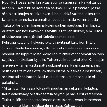
Nuori kolli osasi jotenkin pitää suunsa supussa, eikä valittanut
ääneen. Täysin hiljaa Kehrääjä seurasi Tiukua paikkaan, jossa
hän oletti lintujen asuskelevan. Hän ei ehkä valittanut linnuista
tai lämpimän nurkan olemattomuudesta mutta varmisti, että
Tiuku oli tietoinen hänen jalkojen särkemisestään. Hän lopetti
valittamisen heti kaksikon saavuttua lintujen luokse, sillä Tiuku
ei luultavasti enää jättäisi Kehrääjää matkasta.
Kehrääjä katsahti Tiukuun, joka oli johtanut kaksikon lintujen
luokse. Häntä hämmensi, sillä hän näki tilanteessa vain kaksi
mahdollista lopputulosta. Joko linnut lähtisivät nopeasti pakoon
tai jäisivät kaksikon kynsiin. Toinen vaihtoehto ei ollut Kehrääjän
mieleen – hän ei välttämättä uskonut mihinkään suurempaan,
mutta oli sitä mieltä että jokaisen elämä oli tärkeä eikä ketään,
saalista tai saalistajaa, kuulunut kiduttaa kauempaa kuin oli
pakollista.
”Mitä nyt?” Kehrääjä töksäytti muutaman sekunnin kuluttua.
Kollin äänensävy oli tarkoitettua tylympi ja hän siirsi katseensa
Tiukuun, lähinnä tarkistaakseen ettei toisen kissan katseessa
näkynyt merkkejä loukkaantumisesta. Kehrääjä oli