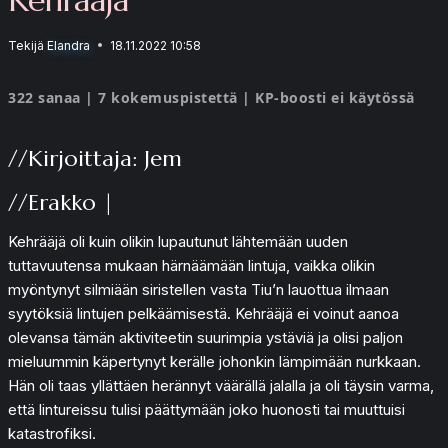
Tekijä
Elandra
18.11.2022 10:58
322 sanaa | 7 kokemuspistettä | KP-boosti ei käytössä
//Kirjoittaja: Jem
//Erakko |
Kehrääjä oli kuin olikin lupautunut lähtemään uuden
tuttavuutensa mukaan härnäämään lintuja, vaikka olikin
myöntynyt silmiään siristellen vasta Tiu’n lauottua ilmaan
syytöksiä lintujen pelkäämisestä. Kehrääjä ei voinut aanoa
olevansa tämän aktiviteetin suurimpia ystäviä ja olisi paljon
mieluummin käpertynyt kerälle johonkin lämpimään nurkkaan.
Hän oli taas yllättäen herännyt väärällä jalalla ja oli täysin varma,
että lintureissu tulisi päättymään joko huonosti tai muuttuisi
katastrofiksi.