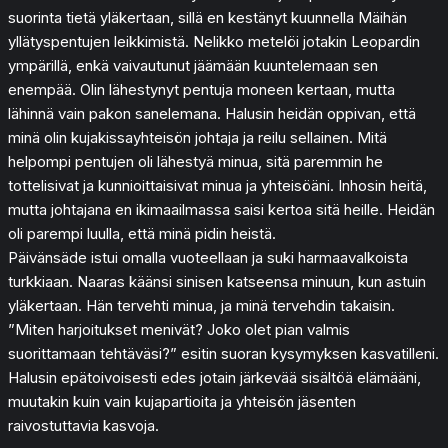
suorinta tietä yläkertaan, sillä en kestänyt kuunnella Mäihän
yllätyspentujen leikkimistä. Nelikko metelöi jotakin Leopardin
ympärillä, enkä vaivautunut jäämään kuuntelemaan sen
enempää. Olin lähestynyt pentuja moneen kertaan, mutta
lähinnä vain pakon sanelemana. Halusin heidän oppivan, että
minä olin kujakissayhteisön johtaja ja reilu sellainen. Mitä
helpompi pentujen oli lähestyä minua, sitä paremmin he
tottelisivat ja kunnioittaisivat minua ja yhteisöäni. Inhosin heitä,
mutta johtajana en ikimaailmassa saisi kertoa sitä heille. Heidän
oli parempi luulla, että minä pidin heistä.
Päivänsäde istui omalla vuoteellaan ja suki harmaavalkoista
turkkiaan. Naaras käänsi sinisen katseensa minuun, kun astuin
yläkertaan. Hän tervehti minua, ja minä tervehdin takaisin.
”Miten harjoitukset menivät? Joko olet pian valmis
suorittamaan tehtäväsi?” esitin suoran kysymyksen kasvatilleni.
Halusin epätoivoisesti edes jotain järkevää sisältöä elämääni,
muutakin kuin vain kujapartioita ja yhteisön jäsenten
raivostuttavia kasvoja.