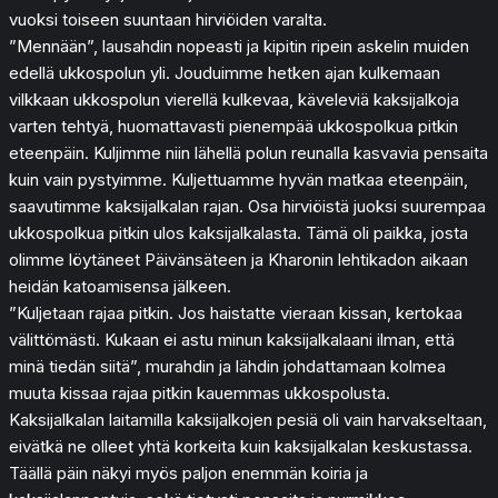
vuoksi toiseen suuntaan hirviöiden varalta.
”Mennään”, lausahdin nopeasti ja kipitin ripein askelin muiden
edellä ukkospolun yli. Jouduimme hetken ajan kulkemaan
vilkkaan ukkospolun vierellä kulkevaa, käveleviä kaksijalkoja
varten tehtyä, huomattavasti pienempää ukkospolkua pitkin
eteenpäin. Kuljimme niin lähellä polun reunalla kasvavia pensaita
kuin vain pystyimme. Kuljettuamme hyvän matkaa eteenpäin,
saavutimme kaksijalkalan rajan. Osa hirviöistä juoksi suurempaa
ukkospolkua pitkin ulos kaksijalkalasta. Tämä oli paikka, josta
olimme löytäneet Päivänsäteen ja Kharonin lehtikadon aikaan
heidän katoamisensa jälkeen.
”Kuljetaan rajaa pitkin. Jos haistatte vieraan kissan, kertokaa
välittömästi. Kukaan ei astu minun kaksijalkalaani ilman, että
minä tiedän siitä”, murahdin ja lähdin johdattamaan kolmea
muuta kissaa rajaa pitkin kauemmas ukkospolusta.
Kaksijalkalan laitamilla kaksijalkojen pesiä oli vain harvakseltaan,
eivätkä ne olleet yhtä korkeita kuin kaksijalkalan keskustassa.
Täällä päin näkyi myös paljon enemmän koiria ja