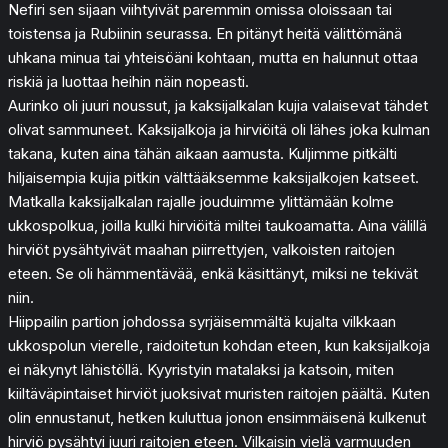
Nefiri sen sijaan viihtyivät paremmin omissa oloissaan tai
toistensa ja Rubiinin seurassa. En pitänyt heitä välittömänä
uhkana minua tai yhteisöäni kohtaan, mutta en halunnut ottaa
riskiä ja luottaa heihin näin nopeasti.
Aurinko oli juuri noussut, ja kaksijalkalan kujia valaisevat tähdet
olivat sammuneet. Kaksijalkoja ja hirviöitä oli lähes joka kulman
takana, kuten aina tähän aikaan aamusta. Kuljimme pitkälti
hiljaisempia kujia pitkin välttääksemme kaksijalkojen katseet.
Matkalla kaksijalkalan rajalle jouduimme ylittämään kolme
ukkospolkua, joilla kulki hirviöitä miltei taukoamatta. Aina välillä
hirviöt pysähtyivät maahan piirrettyjen, valkoisten raitojen
eteen. Se oli hämmentävää, enkä käsittänyt, miksi ne tekivät
niin.
Hiippailin partion johdossa syrjäisemmältä kujalta vilkkaan
ukkospolun vierelle, raidoitetun kohdan eteen, kun kaksijalkoja
ei näkynyt lähistöllä. Kyyristyin matalaksi ja katsoin, miten
kiiltäväpintaiset hirviöt juoksivat muristen raitojen päältä. Kuten
olin ennustanut, hetken kuluttua jonon ensimmäisenä kulkenut
hirviö pysähtyi juuri raitojen eteen. Vilkaisin vielä varmuuden