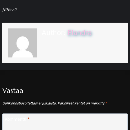
//Päivi?
Author:
Elandra
Vastaa
Sähköpostiosoitettasi ei julkaista.
Pakolliset kentät on merkitty
*
Kommentti
*