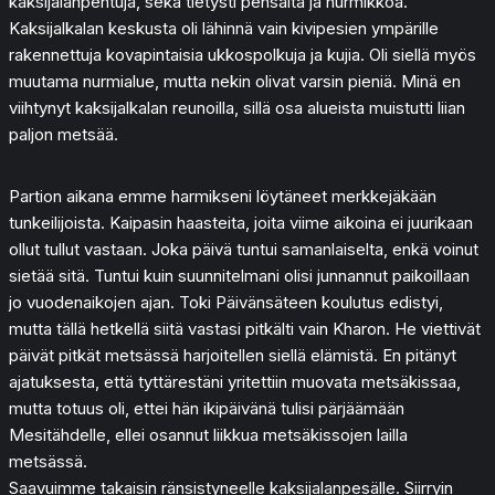
kaksijalanpentuja, sekä tietysti pensaita ja nurmikkoa.
Kaksijalkalan keskusta oli lähinnä vain kivipesien ympärille
rakennettuja kovapintaisia ukkospolkuja ja kujia. Oli siellä myös
muutama nurmialue, mutta nekin olivat varsin pieniä. Minä en
viihtynyt kaksijalkalan reunoilla, sillä osa alueista muistutti liian
paljon metsää.
Partion aikana emme harmikseni löytäneet merkkejäkään
tunkeilijoista. Kaipasin haasteita, joita viime aikoina ei juurikaan
ollut tullut vastaan. Joka päivä tuntui samanlaiselta, enkä voinut
sietää sitä. Tuntui kuin suunnitelmani olisi junnannut paikoillaan
jo vuodenaikojen ajan. Toki Päivänsäteen koulutus edistyi,
mutta tällä hetkellä siitä vastasi pitkälti vain Kharon. He viettivät
päivät pitkät metsässä harjoitellen siellä elämistä. En pitänyt
ajatuksesta, että tyttärestäni yritettiin muovata metsäkissaa,
mutta totuus oli, ettei hän ikipäivänä tulisi pärjäämään
Mesitähdelle, ellei osannut liikkua metsäkissojen lailla
metsässä.
Saavuimme takaisin ränsistyneelle kaksijalanpesälle. Siirryin