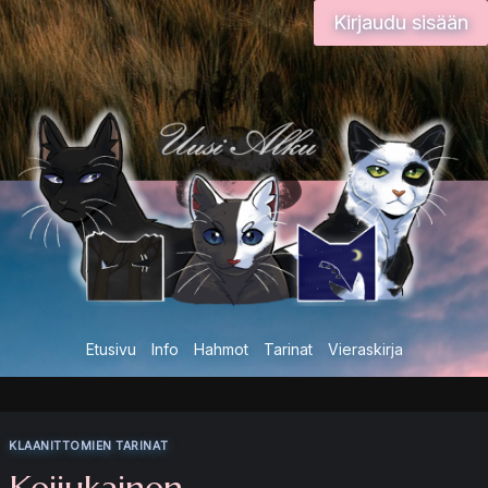
Siirry
Kirjaudu sisään
sisältöön
Etusivu
Info
Hahmot
Tarinat
Vieraskirja
KLAANITTOMIEN TARINAT
Keijukainen