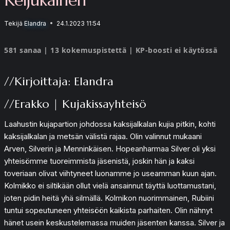
Tekijä
Elandra
24.1.2023 11:54
581 sanaa | 13 kokemuspistettä | KP-boosti ei käytössä
//Kirjoittaja: Elandra
//Erakko | Kujakissayhteisö
Laahustin kujapartion johdossa kaksijalkalan kujia pitkin, kohti
kaksijalkalan ja metsän välistä rajaa. Olin valinnut mukaani
Arven, Silverin ja Menninkäisen. Hopeanharmaa Silver oli yksi
yhteisömme tuoreimmista jäsenistä, joskin hän ja kaksi
toveriaan olivat viihtyneet luonamme jo useamman kuun ajan.
Kolmikko ei siltikään ollut vielä ansainnut täyttä luottamustani,
joten pidin heitä yhä silmällä. Kolmikon nuorimmainen, Rubiini
tuntui sopeutuneen yhteisöön kaikista parhaiten. Olin nähnyt
hänet usein keskustelemassa muiden jäsenten kanssa. Silver ja