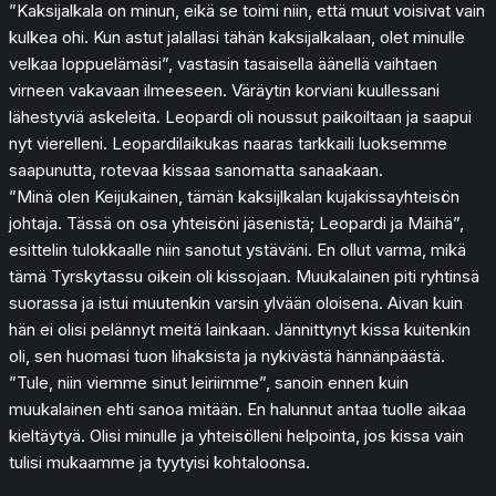
”Kaksijalkala on minun, eikä se toimi niin, että muut voisivat vain
kulkea ohi. Kun astut jalallasi tähän kaksijalkalaan, olet minulle
velkaa loppuelämäsi”, vastasin tasaisella äänellä vaihtaen
virneen vakavaan ilmeeseen. Väräytin korviani kuullessani
lähestyviä askeleita. Leopardi oli noussut paikoiltaan ja saapui
nyt vierelleni. Leopardilaikukas naaras tarkkaili luoksemme
saapunutta, rotevaa kissaa sanomatta sanaakaan.
”Minä olen Keijukainen, tämän kaksijlkalan kujakissayhteisön
johtaja. Tässä on osa yhteisöni jäsenistä; Leopardi ja Mäihä”,
esittelin tulokkaalle niin sanotut ystäväni. En ollut varma, mikä
tämä Tyrskytassu oikein oli kissojaan. Muukalainen piti ryhtinsä
suorassa ja istui muutenkin varsin ylvään oloisena. Aivan kuin
hän ei olisi pelännyt meitä lainkaan. Jännittynyt kissa kuitenkin
oli, sen huomasi tuon lihaksista ja nykivästä hännänpäästä.
”Tule, niin viemme sinut leiriimme”, sanoin ennen kuin
muukalainen ehti sanoa mitään. En halunnut antaa tuolle aikaa
kieltäytyä. Olisi minulle ja yhteisölleni helpointa, jos kissa vain
tulisi mukaamme ja tyytyisi kohtaloonsa.