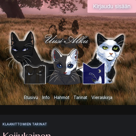
Siirry
Kirjaudu sisään
sisältöön
Etusivu
Info
Hahmot
Tarinat
Vieraskirja
KLAANITTOMIEN TARINAT
Keijukainen