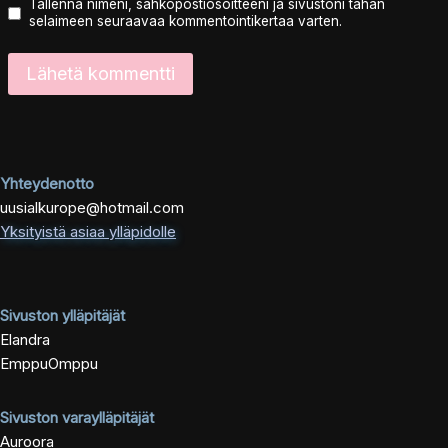
Tallenna nimeni, sähköpostiosoitteeni ja sivustoni tähän
selaimeen seuraavaa kommentointikertaa varten.
Yhteydenotto
uusialkurope@hotmail.com
Yksityistä asiaa ylläpidolle
Sivuston ylläpitäjät
Elandra
EmppuOmppu
Sivuston varaylläpitäjät
Auroora