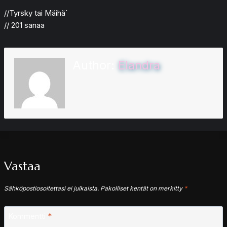
//Tyrsky tai Mäihä`
// 201 sanaa
Author:
Elandra
Vastaa
Sähköpostiosoitettasi ei julkaista.
Pakolliset kentät on merkitty
*
Kommentti
*