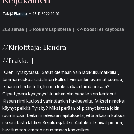
Tekijä
Elandra
18.11.2022 10:19
203 sanaa | 5 kokemuspistettä | KP-boosti ei käytössä
//Kirjoittaja: Elandra
//Erakko |
”Olen Tyrskytassu. Satun olemaan vain läpikulkumatkalla”,
tummanruskea raidallinen kolli oli viimeinkin avannut suunsa,
”saanen tiedustella, kenen kaksijalkala tämä onkaan?”
Olipa typerä kysymys! Juurihan olin hänelle sen kertonut.
Kissan nimi kuulosti vähintäänkin huvittavalta. Miksei nimeksi
käynyt pelkkä Tyrsky? Miksi perään oli pitänyt laittaa jokin
ruumiinosa. Leikin mielessäni ajatuksella, että alkaisin kutsua
itseäni tästä lähtien Keijukaisjalaksi. Ajatukset saivat pienen,
huvittuneen virneen nousemaan kasvoilleni.