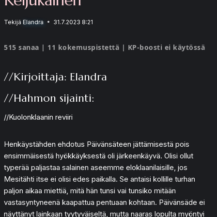
Tekijä
Elandra
31.7.2023 8:21
515 sanaa | 11 kokemuspistettä | KP-boosti ei käytössä
//Kirjoittaja: Elandra
//Hahmon sijainti:
//Kuolonklaanin reviiri
Henkäystähden ehdotus Päivänsäteen jättämisestä pois
ensimmäisestä hyökkäyksestä oli järkeenkäyvä. Olisi ollut
typerää paljastaa salainen aseemme eloklaanilaisille, jos
Mesitähti itse ei olisi edes paikalla. Se antaisi kollille turhan
paljon aikaa miettiä, mitä hän tunsi vai tunsiko mitään
vastasyntyneenä kaapattua pentuaan kohtaan. Päivänsäde ei
näyttänyt lainkaan tyytyväiseltä, mutta naaras lopulta myöntyi