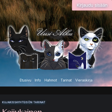
Siirry
Kirjaudu sisään
sisältöön
Etusivu
Info
Hahmot
Tarinat
Vieraskirja
KUJAKISSAYHTEISÖN TARINAT
Keijukainen