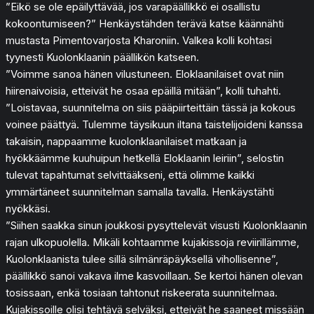
”Eikö se ole epäilyttävää, jos varapäällikkö ei osallistu
kokoontumiseen?” Henkäystähden terävä katse käännähti
mustasta Pimentovarjosta Kharoniin. Valkea kolli kohtasi
tyynesti Kuolonklaanin päällikön katseen.
”Voimme sanoa hänen vilustuneen. Eloklaanilaiset ovat niin
hiirenaivoisia, etteivät he osaa epäillä mitään”, kolli tuhahti.
”Loistavaa, suunnitelma on siis pääpiirteittäin tässä ja kokous
voinee päättyä. Tulemme täysikuun iltana taistelijoideni kanssa
takaisin, nappaamme kuolonklaanilaiset matkaan ja
hyökkäämme kuuhuipun hetkellä Eloklaanin leiriin”, selostin
tulevat tapahtumat selvittääkseni, että olimme kaikki
ymmärtäneet suunnitelman samalla tavalla. Henkäystähti
nyökkäsi.
”Siihen saakka sinun joukkosi pysyttelevät visusti Kuolonklaanin
rajan ulkopuolella. Mikäli kohtaamme kujakissoja reviirillämme,
Kuolonklaanista tulee sillä silmänräpäyksellä vihollisenne”,
päällikkö sanoi vakava ilme kasvoillaan. Se kertoi hänen olevan
tosissaan, enkä tosiaan tahtonut riskeerata suunnitelmaa.
Kujakissoille olisi tehtävä selväksi, etteivät he saaneet missään