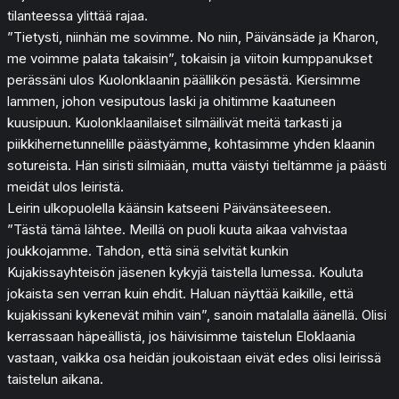
tilanteessa ylittää rajaa.
”Tietysti, niinhän me sovimme. No niin, Päivänsäde ja Kharon,
me voimme palata takaisin”, tokaisin ja viitoin kumppanukset
perässäni ulos Kuolonklaanin päällikön pesästä. Kiersimme
lammen, johon vesiputous laski ja ohitimme kaatuneen
kuusipuun. Kuolonklaanilaiset silmäilivät meitä tarkasti ja
piikkihernetunnelille päästyämme, kohtasimme yhden klaanin
sotureista. Hän siristi silmiään, mutta väistyi tieltämme ja päästi
meidät ulos leiristä.
Leirin ulkopuolella käänsin katseeni Päivänsäteeseen.
”Tästä tämä lähtee. Meillä on puoli kuuta aikaa vahvistaa
joukkojamme. Tahdon, että sinä selvität kunkin
Kujakissayhteisön jäsenen kykyjä taistella lumessa. Kouluta
jokaista sen verran kuin ehdit. Haluan näyttää kaikille, että
kujakissani kykenevät mihin vain”, sanoin matalalla äänellä. Olisi
kerrassaan häpeällistä, jos häivisimme taistelun Eloklaania
vastaan, vaikka osa heidän joukoistaan eivät edes olisi leirissä
taistelun aikana.