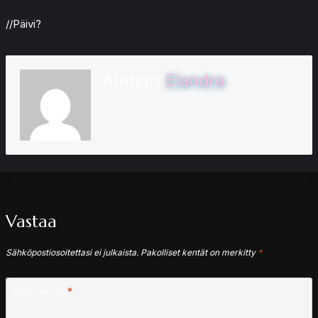
//Päivi?
Author:
Elandra
Vastaa
Sähköpostiosoitettasi ei julkaista.
Pakolliset kentät on merkitty
*
Kommentti
*