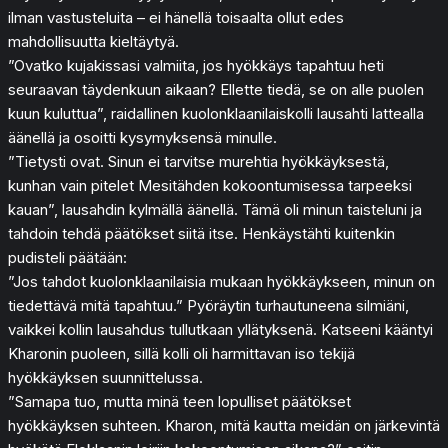
ilman vastusteluita – ei hänellä toisaalta ollut edes
mahdollisuutta kieltäytyä.
”Ovatko kujakissasi valmiita, jos hyökkäys tapahtuu heti
seuraavan täydenkuun aikaan? Ellette tiedä, se on alle puolen
kuun kuluttua”, raidallinen kuolonklaanilaiskolli lausahti lattealla
äänellä ja osoitti kysymyksensä minulle.
”Tietysti ovat. Sinun ei tarvitse murehtia hyökkäyksestä,
kunhan vain pitelet Mesitähden kokoontumisessa tarpeeksi
kauan”, lausahdin kylmällä äänellä. Tämä oli minun taisteluni ja
tahdoin tehdä päätökset siitä itse. Henkäystähti kuitenkin
pudisteli päätään:
”Jos tahdot kuolonklaanilaisia mukaan hyökkäykseen, minun on
tiedettävä mitä tapahtuu.” Pyöräytin turhautuneena silmiäni,
vaikkei kollin lausahdus tullutkaan yllätyksenä. Katseeni kääntyi
Kharonin puoleen, sillä kolli oli harmittavan iso tekijä
hyökkäyksen suunnittelussa.
”Samapa tuo, mutta minä teen lopulliset päätökset
hyökkäyksen suhteen. Kharon, mitä kautta meidän on järkevintä