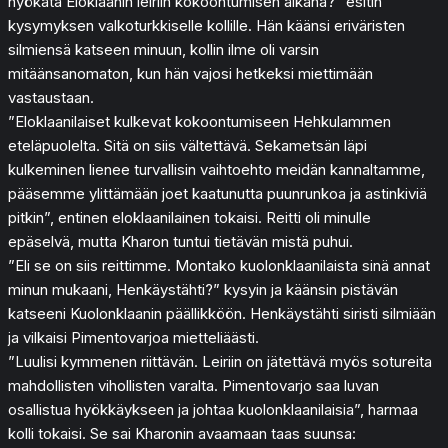
hyökätä Eloklaanin leiriin kokoontumisen aikana?” esitin
kysymyksen valkoturkkiselle kollille. Hän käänsi eriväristen
silmiensä katseen minuun, kollin ilme oli varsin
mitäänsanomaton, kun hän vajosi hetkeksi miettimään
vastaustaan.
”Eloklaanilaiset kulkevat kokoontumiseen Hehkulammen
eteläpuolelta. Sitä on siis vältettävä. Sekametsän läpi
kulkeminen lienee turvallisin vaihtoehto meidän kannaltamme,
pääsemme ylittämään joet kaatunutta puunrunkoa ja astinkiviä
pitkin”, entinen eloklaanilainen tokaisi. Reitti oli minulle
epäselvä, mutta Kharon tuntui tietävän mistä puhui.
”Eli se on siis reittimme. Montako kuolonklaanilaista sinä annat
minun mukaani, Henkäystähti?” kysyin ja käänsin pistävän
katseeni Kuolonklaanin päällikköön. Henkäystähti siristi silmiään
ja vilkaisi Pimentovarjoa mietteliäästi.
”Luulisi kymmenen riittävän. Leiriin on jätettävä myös sotureita
mahdollisten vihollisten varalta. Pimentovarjo saa luvan
osallistua hyökkäykseen ja johtaa kuolonklaanilaisia”, harmaa
kolli tokaisi. Se sai Kharonin avaamaan taas suunsa: