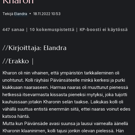
Tekijä
Elandra
18.11.2022 10:53
447 sanaa | 10 kokemuspistettä | KP-boosti ei käytössä
//Kirjoittaja: Elandra
//Erakko |
Kharon oli niin vihainen, että ympäristön tarkkaileminen oli
unohtunut. Kolli räyhäsi Päivänsäteelle minkä kerkesi ja purki
kiukkuaan naaraaseen. Harmaa naaras oli muuttunut pienessä
hetkessä itsevarmasta kissasta pieneksi mytyksi, joka tuijotti
kauhuissaan jotakin Kharonin selän taakse. Laikukas kolli oli
vähällä suuttua entistä enemmän siitä, ettei naaras voinut edes
katsoa häntä.
Mutta kun Päivänsäde avasi suunsa ja lausui vaimealla äänellä
Kharonin klaaninimen, kolli tajusi jonkin olevan pielessä. Hän