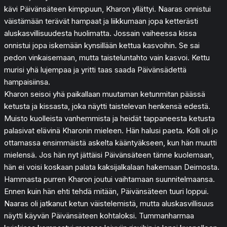
kävi Päivänsäteen kimppuun, Kharon yllättyi. Naaras onnistui
väistämään terävät hampaat ja liikkumaan jopa ketterästi
aluskasvillisuudesta huolimatta. Jossain vaiheessa kissa
onnistui jopa iskemään kynsillään kettua kasvoihin. Se sai
pedon vinkaisemaan, mutta taisteluntahto vain kasvoi. Kettu
murisi yhä lujempaa ja yritti taas saada Päivänsädettä
hampaisiinsa.
Kharon seisoi yhä paikallaan muutaman ketunmitan päässä
ketusta ja kissasta, joka näytti taistelevan henkensä edestä.
Muisto kuolleista vanhemmista ja heidät tappaneesta ketusta
palasivat elävinä Kharonin mieleen. Hän halusi paeta. Kolli oli jo
ottamassa ensimmäistä askelta kääntyäkseen, kun hän muutti
mielensä. Jos hän nyt jättäisi Päivänsäteen tänne kuolemaan,
hän ei voisi koskaan palata kaksijalkalaan hakemaan Deimosta.
Hammasta purren Kharon joutui vaihtamaan suunnitelmaansa.
Ennen kuin hän ehti tehdä mitään, Päivänsäteen tuuri loppui.
Naaras oli jatkanut ketun väistelemistä, mutta aluskasvillisuus
näytti käyvän Päivänsäteen kohtaloksi. Tummanharmaa