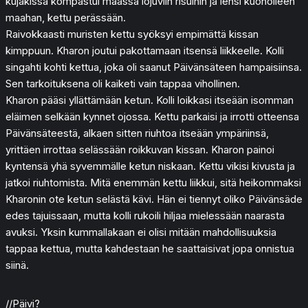
kujakissa kompastui maassa lojuviin risuihin ja lensi kuonolleen
maahan, kettu perässään.
Raivokkaasti muristen kettu syöksyi empimättä kissan
kimppuun. Kharon joutui pakottamaan itsensä liikkeelle. Kolli
singahti kohti kettua, joka oli saanut Päivänsäteen hampaisiinsa.
Sen tarkoituksena oli kaiketi vain tappaa vihollinen.
Kharon pääsi yllättämään ketun. Kolli loikkasi itseään isomman
eläimen selkään kynnet ojossa. Kettu parkaisi ja irrotti otteensa
Päivänsäteestä, alkaen sitten riuhtoa itseään ympäriinsä,
yrittäen irrottaa selässään roikkuvan kissan. Kharon painoi
kyntensä yhä syvemmälle ketun niskaan. Kettu vikisi kivusta ja
jatkoi riuhtomista. Mitä enemmän kettu liikkui, sitä heikommaksi
Kharonin ote ketun selästä kävi. Hän ei tiennyt oliko Päivänsäde
edes tajuissaan, mutta kolli rukoili hiljaa mielessään naarasta
avuksi. Yksin kummallakaan ei olisi mitään mahdollisuuksia
tappaa kettua, mutta kahdestaan he saattaisivat jopa onnistua
siinä.
//Päivi?