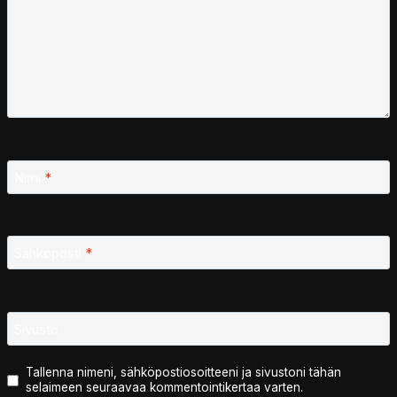
Nimi
*
Sähköposti
*
Sivusto
Tallenna nimeni, sähköpostiosoitteeni ja sivustoni tähän
selaimeen seuraavaa kommentointikertaa varten.