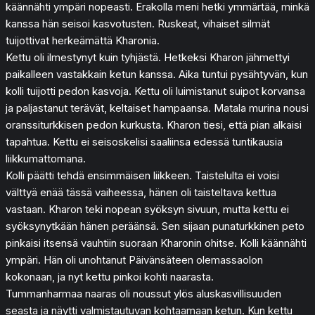
käännähti ympäri nopeasti. Erakolla meni hetki ymmärtää, minkä
kanssa hän seisoi kasvotusten. Ruskeat, vihaiset silmät
tuijottivat herkeämättä Kharonia.
Kettu oli ilmestynyt kuin tyhjästä. Hetkeksi Kharon jähmettyi
paikalleen vastakkain ketun kanssa. Aika tuntui pysähtyvän, kun
kolli tuijotti pedon kasvoja. Kettu oli luimistanut suipot korvansa
ja paljastanut terävät, keltaiset hampaansa. Matala murina nousi
oranssiturkkisen pedon kurkusta. Kharon tiesi, että pian alkaisi
tapahtua. Kettu ei seisoskelisi saaliinsa edessä tuntikausia
liikkumattomana.
Kolli päätti tehdä ensimmäisen liikkeen. Taistelulta ei voisi
välttyä enää tässä vaiheessa, hänen oli taisteltava kettua
vastaan. Kharon teki nopean syöksyn sivuun, mutta kettu ei
syöksynytkään hänen peräänsä. Sen sijaan punaturkkinen peto
pinkaisi itsensä vauhtiin suoraan Kharonin ohitse. Kolli käännähti
ympäri. Hän oli unohtanut Päivänsäteen olemassaolon
kokonaan, ja nyt kettu pinkoi kohti naarasta.
Tummanharmaa naaras oli noussut ylös aluskasvillisuuden
seasta ja näytti valmistautuvan kohtaamaan ketun. Kun kettu