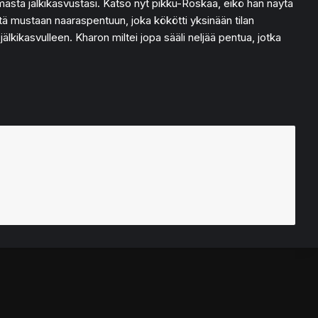
 omasta jälkikasvustasi. Katso nyt pikku-Roskaa, eikö hän näytä
tä mustaan naaraspentuun, joka kökötti yksinään tilan
kikasvulleen. Kharon miltei jopa sääli neljää pentua, jotka