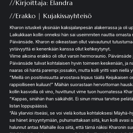
//Kirjoittaja: Elandra
//Erakko | Kujakissayhteisö
Kharon istuskeli yksinään kaksijalanpesän alakerrassa ja oli u
Laikukkaan kollin onneksi hän sai useimmiten nauttia omasta ra
Päivänsäde. Kharon ei oikeastaan ollut vaivautunut tutustuma
ystävyyttä ei kenenkään kanssa ollut kehkeytynyt.
Viime aikoina erakko oli ollut varsin hermoraunio. Päivänsäde
Päivänsäde tulivat kohtalaisen hyvin toimeen keskenään, ja n
naaras oli häntä parempi jossakin, mutta kolli yritti vain niel
“Meillä on positiivisuutta arvostava linjaus täällä Keijukaisen
rappiolliseen kuiluun!” Mäihän suorastaan hervottoman hauska 
kollin kasvoilla oli vino, huvittunut virne tuon huomatessa Kha
”Kappas, sinähän ihan säikähdit. Ei sinun minua tarvitse pelätä
listan loppupäässä.
”Älä yliarvioi itseäsi, se voi vielä koitua kohtaloksesi Mäyh
sai hänet ärsyyntymään, puhumattakaan siitä, kun kolli avasi 
halunnut antaa Mäihälle iloa siitä, että tämä näkisi Kharonin suu