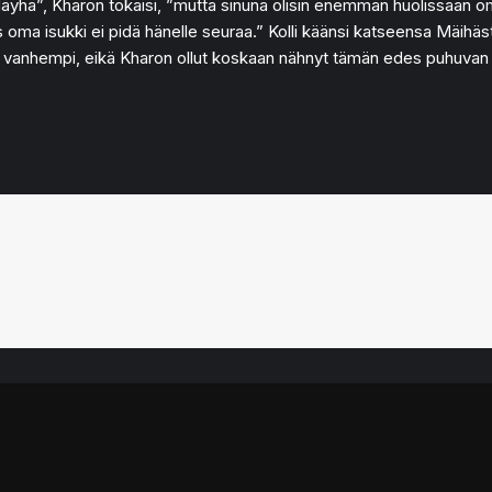
nä, Mäyhä”, Kharon tokaisi, ”mutta sinuna olisin enemmän huolissaan
 oma isukki ei pidä hänelle seuraa.” Kolli käänsi katseensa Mäihäs
vanhempi, eikä Kharon ollut koskaan nähnyt tämän edes puhuvan jäl