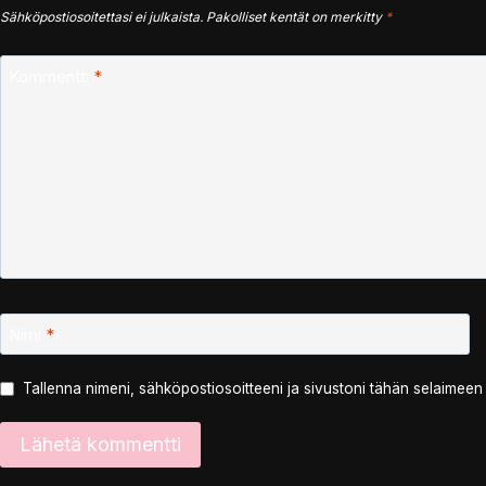
Sähköpostiosoitettasi ei julkaista.
Pakolliset kentät on merkitty
*
Kommentti
*
Nimi
*
Tallenna nimeni, sähköpostiosoitteeni ja sivustoni tähän selaimee