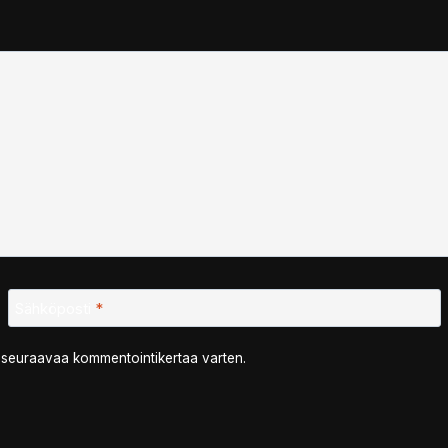
Sähköposti
*
n seuraavaa kommentointikertaa varten.