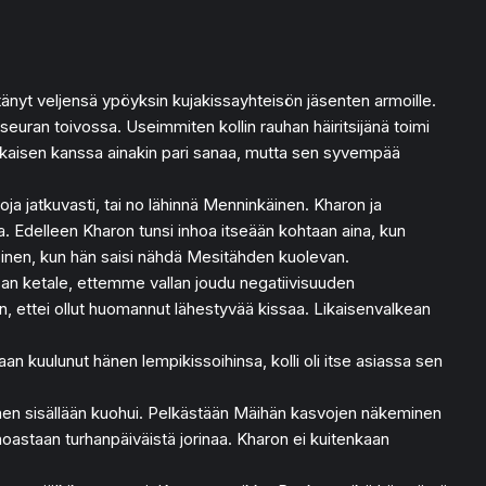
ttänyt veljensä ypöyksin kujakissayhteisön jäsenten armoille.
seuran toivossa. Useimmiten kollin rauhan häiritsijänä toimi
jokaisen kanssa ainakin pari sanaa, mutta sen syvempää
ja jatkuvasti, tai no lähinnä Menninkäinen. Kharon ja
. Edelleen Kharon tunsi inhoa itseään kohtaan aina, kun
arvoinen, kun hän saisi nähdä Mesitähden kuolevan.
issan ketale, ettemme vallan joudu negatiivisuuden
n, ettei ollut huomannut lähestyvää kissaa. Likaisenvalkean
aan kuulunut hänen lempikissoihinsa, kolli oli itse asiassa sen
 hänen sisällään kuohui. Pelkästään Mäihän kasvojen näkeminen
noastaan turhanpäiväistä jorinaa. Kharon ei kuitenkaan