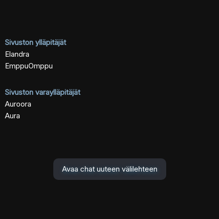
Sivuston ylläpitäjät
Elandra
EmppuOmppu
Sivuston varaylläpitäjät
Auroora
Aura
Avaa chat uuteen välilehteen