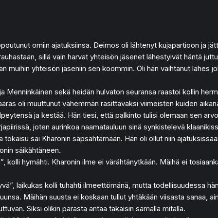
ppoutunut omiin ajatuksiinsa. Deimos oli lähtenyt kujapartioon ja jä
uhastaan, sillä vain harvat yhteisön jäsenet lähestyivät häntä juttu
an muihin yhteisön jäseniin sen koommin. Oli hän vaihtanut lähes 
 ja Menninkäinen sekä heidän hulvaton seuransa raastoi kollin hermo
aaras oli muuttunut vähemmän rasittavaksi viimeisten kuiden aikana
lä ylpeytensä ja kestää. Hän tiesi, että palkinto tulisi olemaan sen 
 orjapiirissä, joten aurinkoa naamatauluun sinä synkistelevä klaanik
tokaisu sai Kharonin säpsähtämään. Hän oli ollut niin ajatuksissaa
ronin säikähtäneen.
”, kolli hymähti. Kharonin ilme ei värähtänytkään. Mäihä ei tosiaank
ä-hyvä”, laikukas kolli tuhahti ilmeettömänä, mutta todellisuudessa
suunsa. Mäihän suusta ei koskaan tullut yhtäkään viisasta sanaa, ai
ttuvan. Siksi olikin parasta antaa takaisin samalla mitalla.