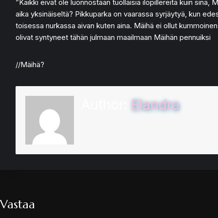
”Kaikki eivät ole luonnostaan tuollaisia ilopillereitä kuin si
aika yksinäiseltä? Pikkuparka on vaarassa syrjäytyä, kun edes
toisessa nurkassa aivan kuten aina. Mäihä ei ollut kummoinen 
olivat syntyneet tähän julmaan maailmaan Mäihän pennuiksi
//Mäihä?
Author:
Elandra
Vastaa