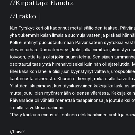
//Kirjoittaja: Elandra
//Erakko |
Kun Tyrskytiikeri oli kadonnut metallisäiliöiden taakse, Päivä
yhä tiukemmin kalan limaisia suomuja vasten ja piiskasi hännäll
Kolli ei ehtinyt puolustautumaan Päivänsäteen syytöksiä vasta
olevan turhaa. Ruma ilmestys, kaksijalka nimittäin, ilmestyi es
toivoen, että tällä olisi jokin suunnitelma. Sen sijaan tumman
osoittautui taas yhtä hiirenaivoiseksi kuin hän oli ajatellutkin
Ellei kaksikon lähelle olisi juuri kyyristynyt valtava, urospuol
kantamasta esineestä. Kharon ei tiennyt, mikä esille kaivettu asi
Yllättäen iski pimeys, kun täysikasvuinen kaksijalka laski asian
mutta joutui pian myöntämään olleensa väärässä. Kaksijalka nos
Päivänsäde oli vähällä menettää tasapainonsa ja joutui siksi ot
ilmoille raivokkaan sähinän.
”Pysy kaukana minusta!” entinen eloklaanilainen ärähti ja pa
//Päivi?