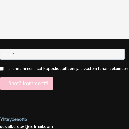
Nimi
*
Tallenna nimeni, sähköpostiosoitteeni ja sivustoni tähän selaimee
Yhteydenotto
uusialkurope@hotmail.com