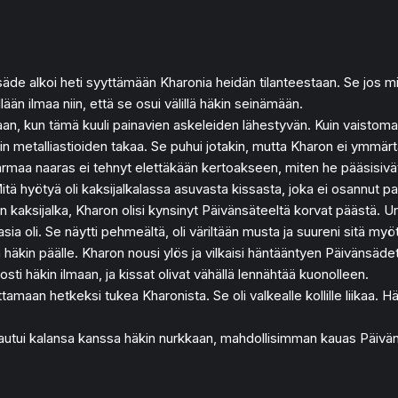
nsäde alkoi heti syyttämään Kharonia heidän tilanteestaan. Se jos 
ään ilmaa niin, että se osui välillä häkin seinämään.
an, kun tämä kuuli painavien askeleiden lähestyvän. Kuin vaistoma
iin metalliastioiden takaa. Se puhui jotakin, mutta Kharon ei ymmärt
harmaa naaras ei tehnyt elettäkään kertoakseen, miten he pääsisivät
. Mitä hyötyä oli kaksijalkalassa asuvasta kissasta, joka ei osannut p
inen kaksijalka, Kharon olisi kynsinyt Päivänsäteeltä korvat päästä. 
a oli. Se näytti pehmeältä, oli väriltään musta ja suureni sitä myötä,
 häkin päälle. Kharon nousi ylös ja vilkaisi häntääntyen Päivänsädett
ti häkin ilmaan, ja kissat olivat vähällä lennähtää kuonolleen.
tamaan hetkeksi tukea Kharonista. Se oli valkealle kollille liikaa. H
inautui kalansa kanssa häkin nurkkaan, mahdollisimman kauas Päivä