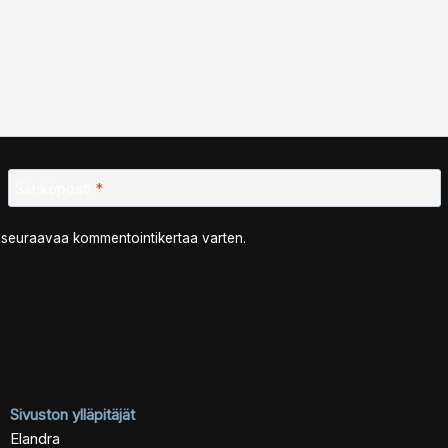
Sähköposti
*
n seuraavaa kommentointikertaa varten.
Sivuston ylläpitäjät
Elandra