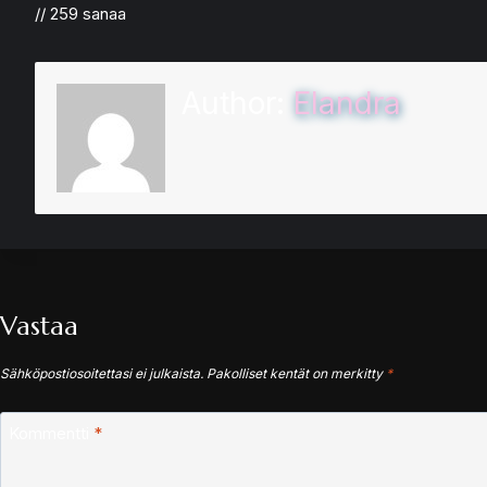
// 259 sanaa
Author:
Elandra
Vastaa
Sähköpostiosoitettasi ei julkaista.
Pakolliset kentät on merkitty
*
Kommentti
*