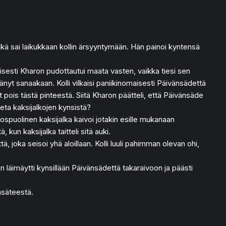
mikä sai laikukkaan kollin ärsyyntymään. Hän painoi kyntensä
isesti Kharon pudottautui maata vasten, vaikka tiesi sen
änyt sanaakaan. Kolli vilkaisi paniikinomaisesti Päivänsädettä
 pois tästä pinteestä. Siitä Kharon päätteli, että Päivänsäde
aeta kaksijalkojen kynsistä?
Urospuolinen kaksijalka kaivoi jotakin esille mukanaan
 kun kaksijalka taitteli sitä auki.
ä, joka seisoi yhä aloillaan. Kolli luuli pahimman olevan ohi,
än läimäytti kynsillään Päivänsädettä takaraivoon ja päästi
nsäteestä.