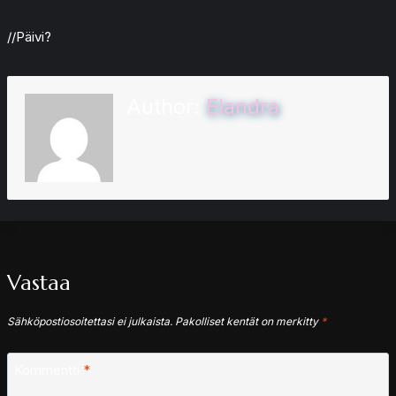
//Päivi?
Author:
Elandra
Vastaa
Sähköpostiosoitettasi ei julkaista.
Pakolliset kentät on merkitty
*
Kommentti
*