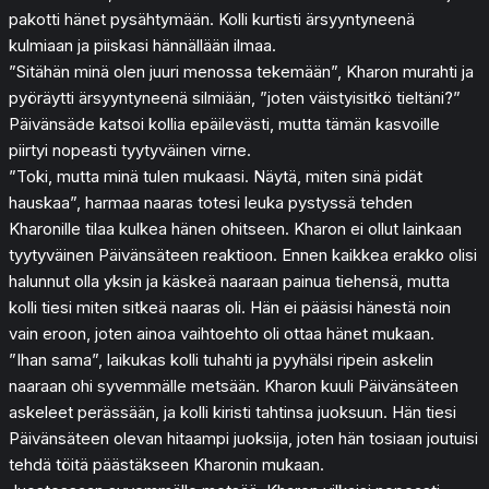
pakotti hänet pysähtymään. Kolli kurtisti ärsyyntyneenä
kulmiaan ja piiskasi hännällään ilmaa.
”Sitähän minä olen juuri menossa tekemään”, Kharon murahti ja
pyöräytti ärsyyntyneenä silmiään, ”joten väistyisitkö tieltäni?”
Päivänsäde katsoi kollia epäilevästi, mutta tämän kasvoille
piirtyi nopeasti tyytyväinen virne.
”Toki, mutta minä tulen mukaasi. Näytä, miten sinä pidät
hauskaa”, harmaa naaras totesi leuka pystyssä tehden
Kharonille tilaa kulkea hänen ohitseen. Kharon ei ollut lainkaan
tyytyväinen Päivänsäteen reaktioon. Ennen kaikkea erakko olisi
halunnut olla yksin ja käskeä naaraan painua tiehensä, mutta
kolli tiesi miten sitkeä naaras oli. Hän ei pääsisi hänestä noin
vain eroon, joten ainoa vaihtoehto oli ottaa hänet mukaan.
”Ihan sama”, laikukas kolli tuhahti ja pyyhälsi ripein askelin
naaraan ohi syvemmälle metsään. Kharon kuuli Päivänsäteen
askeleet perässään, ja kolli kiristi tahtinsa juoksuun. Hän tiesi
Päivänsäteen olevan hitaampi juoksija, joten hän tosiaan joutuisi
tehdä töitä päästäkseen Kharonin mukaan.