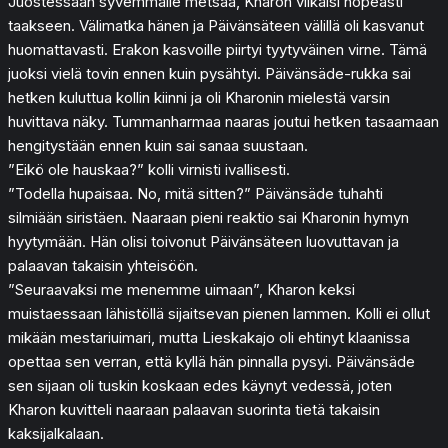
Juostessaan syvemmälle metsää, Kharon vilkaisi nopeasti
taakseen. Välimatka hänen ja Päivänsäteen välillä oli kasvanut
huomattavasti. Erakon kasvoille piirtyi tyytyväinen virne. Tämä
juoksi vielä tovin ennen kuin pysähtyi. Päivänsäde-rukka sai
hetken kuluttua kollin kiinni ja oli Kharonin mielestä varsin
huvittava näky. Tummanharmaa naaras joutui hetken tasaamaan
hengitystään ennen kuin sai sanaa suustaan.
”Eikö ole hauskaa?” kolli virnisti ivallisesti.
”Todella hupaisaa. No, mitä sitten?” Päivänsäde tuhahti
silmiään siristäen. Naaraan pieni reaktio sai Kharonin hymyn
hyytymään. Hän olisi toivonut Päivänsäteen luovuttavan ja
palaavan takaisin yhteisöön.
”Seuraavaksi me menemme uimaan”, Kharon keksi
muistaessaan lähistöllä sijaitsevan pienen lammen. Kolli ei ollut
mikään mestariuimari, mutta Lieskakajo oli ehtinyt klaanissa
opettaa sen verran, että kyllä hän pinnalla pysyi. Päivänsäde
sen sijaan oli tuskin koskaan edes käynyt vedessä, joten
Kharon kuvitteli naaraan palaavan suorinta tietä takaisin
kaksijalkalaan.