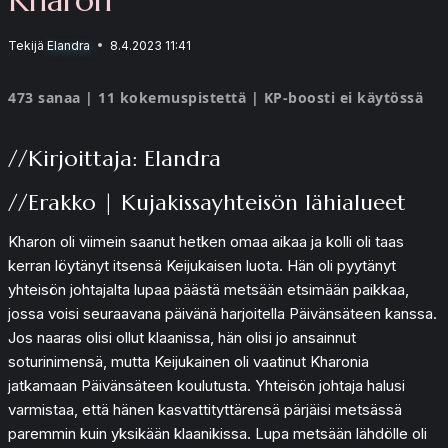
Tekijä
Elandra
8.4.2023 11:41
473 sanaa | 11 kokemuspistettä | KP-boosti ei käytössä
//Kirjoittaja: Elandra
//Erakko | Kujakissayhteisön lähialueet
Kharon oli viimein saanut hetken omaa aikaa ja kolli oli taas
kerran löytänyt itsensä Keijukaisen luota. Hän oli pyytänyt
yhteisön johtajalta lupaa päästä metsään etsimään paikkaa,
jossa voisi seuraavana päivänä harjoitella Päivänsäteen kanssa.
Jos naaras olisi ollut klaanissa, hän olisi jo ansainnut
soturinimensä, mutta Keijukainen oli vaatinut Kharonia
jatkamaan Päivänsäteen koulutusta. Yhteisön johtaja halusi
varmistaa, että hänen kasvattityttärensä pärjäisi metsässä
paremmin kuin yksikään klaanikissa. Lupa metsään lähdölle oli