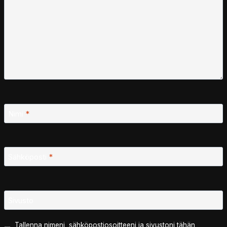
Nimi
*
Sähköposti
*
Sivusto
Tallenna nimeni, sähköpostiosoitteeni ja sivustoni tähän