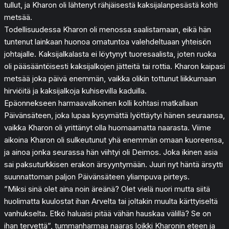
tullut, ja Kharon oli lähtenyt rähjäisestä kaksijalanpesästä kohti
metsää.
Todellisuudessa Kharon oli menossa saalistamaan, eikä hän
tuntenut lainkaan huonoa omatuntoa valehdeltuaan yhteisön
johtajalle. Kaksijalkalasta ei löytynyt tuoresaalista, joten ruoka
oli pääsääntöisesti kaksijalkojen jätteitä tai rottia. Kharon kaipasi
metsää joka päivä enemmän, vaikka olikin tottunut liikkumaan
hirviöitä ja kaksijalkoja kuhisevilla kaduilla.
Epäonnekseen harmaavalkoinen kolli kohtasi matkallaan
Päivänsäteen, joka lupaa kysymättä lyöttäytyi hänen seuraansa,
vaikka Kharon oli yrittänyt olla huomaamatta naarasta. Viime
aikoina Kharon oli sulkeutunut yhä enemmän omaan kuoreensa,
ja ainoa jonka seurassa hän viihtyi oli Deimos. Joka ikinen asia
sai paksuturkkisen erakon ärsyyntymään. Juuri nyt häntä ärsytti
suunnattoman paljon Päivänsäteen yliampuva pirteys.
”Miksi sinä olet aina noin äreänä? Olet vielä nuori mutta siitä
huolimatta kuulostat ihan Arvelta tai joltakin muulta kärttyiseltä
vanhukselta. Etkö haluaisi pitää vähän hauskaa välillä? Se on
ihan tervettä”, tummanharmaa naaras loikki Kharonin eteen ja