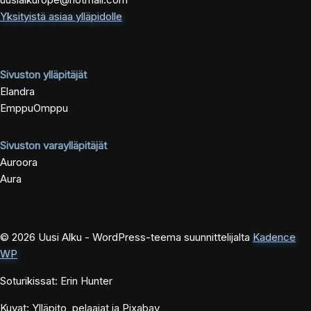
Yksityistä asiaa ylläpidolle
Sivuston ylläpitäjät
Elandra
EmppuOmppu
Sivuston varaylläpitäjät
Auroora
Aura
© 2026 Uusi Alku - WordPress-teema suunnittelijalta
Kadence
WP
Soturikissat: Erin Hunter
Kuvat: Ylläpito, pelaajat ja Pixabay