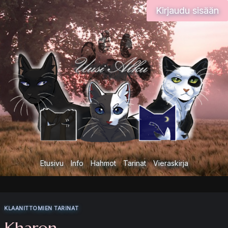
Siirry
Kirjaudu sisään
sisältöön
Etusivu
Info
Hahmot
Tarinat
Vieraskirja
KLAANITTOMIEN TARINAT
Kharon