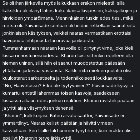
Se oli ihan järkevää myös laikukkaan erakon mielestä, sillä
kaksikko oli elänyt lähes koko ikänsä kivipesien, kaksijalkojen ja
hirviöiden ympäröimänä. Menninkäinen tuskin edes tiesi, mikä
metsä oli. Päivänsäde sentään oli heidän retkellään saanut siitä
jonkinlaisen käsityksen, vaikkei naaras varmastikaan erottaisi
havupuuta lehtipuusta tai oravaa jäniksestä.
Tummanharmaan naaraan kasvoille oli piirtynyt virne, joka kieli
kissan innostuneisuudesta. Kharon taisi sittenkin edelleen olla
hieman uninen, sillä hän ei saanut muodostettua päässään
yhtäkään järkevää vastausta. Kaikki mitä mieleen juolahti olisi
kuulostanut sarkastiselta ja todennäköisesti loukkaavalta.
”No, Haavetassu? Etkö ole tyytyväinen?” Päivänsäde kysyi ja
kumartui entistä lähemmäs toisen kasvoja, saadakseen
kissassa aikaan edes jonkun reaktion. Kharon ravisteli päätään
ja yritti ajaa väsymyksen tiehensä.
”Kharon”, kolli korjasi. Kuten arvata saattoi, Päivänsäde ei
ymmärtänyt. Naaras kallisti päätään ja hävitti virneen
kasvoiltaan. Sen tilalle tuli hämmentynyt ilme, kuin erakko olisi
epäillyt Kharonin tervejärkisyyttä.