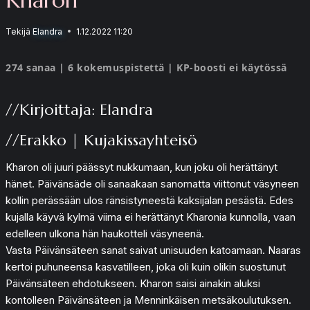
Tekijä
Elandra
1.12.2022 11:20
274 sanaa | 6 kokemuspistettä | KP-boosti ei käytössä
//Kirjoittaja: Elandra
//Erakko | Kujakissayhteisö
Kharon oli juuri päässyt nukkumaan, kun joku oli herättänyt
hänet. Päivänsäde oli sanaakaan sanomatta viittonut väsyneen
kollin perässään ulos ränsistyneestä kaksijalan pesästä. Edes
kujalla käyvä kylmä viima ei herättänyt Kharonia kunnolla, vaan
edelleen ulkona hän haukotteli väsyneenä.
Vasta Päivänsäteen sanat saivat unisuuden katoamaan. Naaras
kertoi puhuneensa kasvatilleen, joka oli kuin olikin suostunut
Päivänsäteen ehdotukseen. Kharon saisi ainakin aluksi
kontolleen Päivänsäteen ja Menninkäisen metsäkoulutuksen.