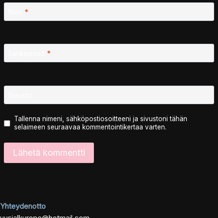
Nimi
*
Sähköposti
*
Sivusto
Tallenna nimeni, sähköpostiosoitteeni ja sivustoni tähän
selaimeen seuraavaa kommentointikertaa varten.
Yhteydenotto
uusialkurope@hotmail.com