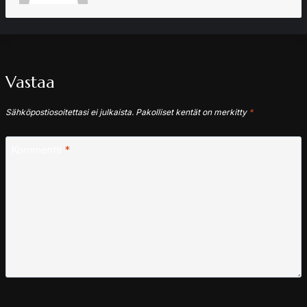
Vastaa
Sähköpostiosoitettasi ei julkaista.
Pakolliset kentät on merkitty
*
Kommentti
*