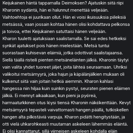
Keijukainen häntä tappamalla Deimoksen? Ajatuskin siitä riipi
Kharonin sydäntä, hän ei halunnut menettää veljeään.
Vaihtoehtoja ei juurikaan ollut. Hän ei voisi ikuisuuksia piileksiä
metsässä, vaan jossain kohtaa hänen olisi kohdattava pelkonsa
ja toivoa, ettei Keijukainen satuttaisi hänen veljeään.
Kharon tuuletti ajatuksiaan saalistamalla. Se sai edes hetkeksi
synkät ajatukset pois hänen mielestään. Metsä tuntui
suorastaan kuhisevan eläimiä, jotka odottivat saalistajaansa.
Siellä täällä risteili pienten metsäneläinten jälkiä. Kharonin täytyi
vain valita yhdet tuoreet jäljet, joita lähteä seuraamaan. Uhriksi
valikoitui metsämyyrä, joka hajun ja käpälänjälkien mukaan oli
kulkenut siitä vain joitain hetkiä aiemmin. Kharon kahlasi
hangessa niin hiljaa kuin suinkin pystyi, seuraten pienen eläimen
jälkiä. Ei mennyt aikaakaan, kun pieni ja pyöreä,
harmaaturkkinen otus löysi tiensä Kharonin näkökenttään. Kevyt
metsämyyrä tepasteli vaivattomasti hangen päällä, tutkiskellen
hangen alta pilkistäviä varpuja. Kharon pidätti hengitystään, ja
otti vielä uhkarohkeasti muutaman askeleen lähemmäs eläintä.
Ei olisi kannattanut, sillä viimeisen askeleen kohdalla eläin