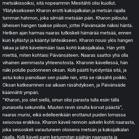
metsäkissoiksi, sitä nopeammin Mesitähti olisi kuollut.
Yllätyksekseen Kharon erotti kaksijalkalan ja metsän rajalla
tumman hahmon, joka silmäili metsään päin. Kharon piiloutui
läheisen hangen taakse piiloon, jottei Päivänsäde näkisi häntä.
Hetken ajan harmaa naaras tutkiskeli hämärää metsää, ennen
kuin kyllästyi ja kääntyi lähteäkseen. Kharon nousi ylös hangen
takaa ja lähti kävelemään taas kohti kaksijalkalaa. Hän yritti
miettiä, miten kohtaisi Päivänsäteen. Naaras saattoi yhä olla
vihainen aiemmasta yhteenotosta. Kharonin kävellessä, hän
näki polulle pudonneen oksan. Kolli päätti hyödyntää sitä, ja
astui koko painollaan sen päälle niin, että se räksähti poikki.
Oksan katkeaminen sai aikaan räsähdyksen, ja Päivänsäde
käännähti ympäri.
”Kharon, jos olet siellä, sinun olisi parasta tulla esiin tällä
punaisella sekunnilla. Muuten revin sinulta korvat päästä”,
naaras murisi, eikä edelleenkään erottanut puiden lomassa
seisovaa erakkoa. Kharon käveli rennoin askelin kohti naarasta,
joka seisoskeli varautuneen oloisena metsän ja kaksijalkalan
rajalla. Kolli käveli parin ketunmitan päähän naaraasta ja