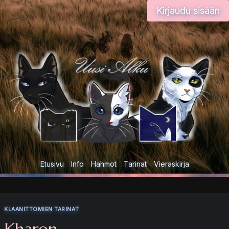
Siirry
Kirjaudu sisään
sisältöön
Etusivu
Info
Hahmot
Tarinat
Vieraskirja
KLAANITTOMIEN TARINAT
Kharon