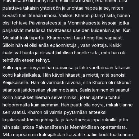
Päivänsäde oli nähnyt sen. Kolli tiesi itsekin, että hänen olisi
palattava takaisin yhteisöön ja unohtaa häpeä ja se, miten
kovasti hän itseään inhosi. Vaikkei Kharon pitänyt siitä, hänen
olisi tehtävä Päivänsäteestä ja Menninkäisestä kissoja, jotka
pärjäisivät metsässä tarvittaessa useiden kuidenkin ajan. Kun
Mesitähti oli tapettu, Kharon voisi taas hengittää vapaasti.
Silloin hän ei olisi enää epäonnistuja , vaan voittaja. Kaikki
ihailisivat häntä ja olisivat kiitollisia hänelle siitä, mitä hän oli
tehtävän eteen tehnyt.
Kolli nappasi myyrän hampaisiinsa ja lähti vaeltamaan takaisin
kohti kaksijalkalaa. Hän käveli hitaasti ja mietti, mitä sanoisi
Keijukaiselle. Hän oli varmasti raivona, sillä Kharon oli rikkonut
sääntöjä jäädessään yksin metsään. Saalistaminen oli saanut
kollin ajatukset hieman selvemmiksi, joten ajattelu tuntui
helpommalta kuin aiemmin. Hän päätti olla nöyrä, mikäli tilanne
sen vaatisi. Kharon oli valmis pyytämään anteeksi
kujakissayhteisön johtajalta ja tarvittaessa jopa rukoilla, jotta
hän saisi jatkaa Päivänsäteen ja Menninkäisen opettamista.
Mitä nopeammin kaksijalkalan kasvatit saatiin koulittua kunnon