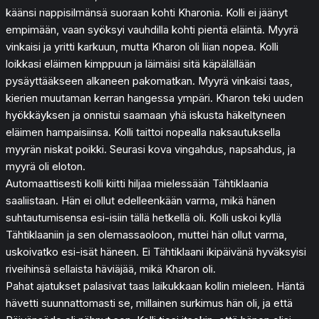
käänsi nappisilmänsä suoraan kohti Kharonia. Kolli ei jäänyt
empimään, vaan syöksyi vauhdilla kohti pientä eläintä. Myyrä
vinkaisi ja yritti karkuun, mutta Kharon oli liian nopea. Kolli
loikkasi eläimen kimppuun ja läimäisi sitä käpälällään
pysäyttääkseen alkaneen pakomatkan. Myyrä vinkaisi taas,
kierien muutaman kerran hangessa ympäri. Kharon teki uuden
hyökkäyksen ja onnistui saamaan yhä iskusta häkeltyneen
eläimen hampaisiinsa. Kolli taittoi nopealla naksautuksella
myyrän niskat poikki. Seurasi kova vingahdus, napsahdus, ja
myyrä oli eloton.
Automaattisesti kolli kiitti hiljaa mielessään Tähtiklaania
saaliistaan. Hän ei ollut edelleenkään varma, mikä hänen
suhtautumisensa esi-isiin tällä hetkellä oli. Kolli uskoi kyllä
Tähtiklaaniin ja sen olemassaoloon, muttei hän ollut varma,
uskoivatko esi-isät häneen. Ei Tähtiklaani ikipäivänä hyväksyisi
riveihinsä sellaista häviäjää, mikä Kharon oli.
Pahat ajatukset palasivat taas laikukkaan kollin mieleen. Häntä
hävetti suunnattomasti se, millainen surkimus hän oli, ja että