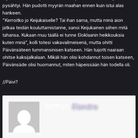
pysähtyi. Hän pudotti myyrän maahan ennen kuin istui alas
hankeen.
”Kerroitko jo Keijukaiselle? Tai ihan sama, mutta minä aion
jatkaa teidän kouluttamistanne, sanoi Keijukainen siihen mitä
tahansa. Kukaan muu täällä ei tunne Eloklaanin heikkouksia
kuten minä”, kolli totesi vakavailmeisenä, mutta ohitti
Päivänsäteen tummansinisen katseen. Hän tuijotti naaraan
ohitse kaksijalkalaan. Mikäli hän olisi kohdannut toisen katseen,
Päivänsäde olisi huomannut, miten häpeissään hän todella oli.
//Päivi?
Author:
Elandra