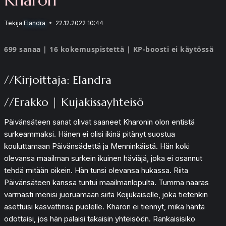
Tekijä
Elandra
22.12.2022 10:44
699 sanaa | 16 kokemuspistettä | KP-boosti ei käytössä
//Kirjoittaja: Elandra
//Erakko | Kujakissayhteisö
Päivänsäteen sanat olivat saaneet Kharonin olon entistä
surkeammaksi. Hänen ei olisi ikinä pitänyt suostua
kouluttamaan Päivänsädettä ja Menninkäistä. Hän koki
olevansa maailman surkein ikuinen häviäjä, joka ei osannut
tehdä mitään oikein. Hän tunsi olevansa hukassa. Riita
Päivänsäteen kanssa tuntui maailmanlopulta. Tumma naaras
varmasti menisi juoruamaan siitä Keijukaiselle, joka tietenkin
asettuisi kasvattinsa puolelle. Kharon ei tiennyt, mikä häntä
odottaisi, jos hän palaisi takaisin yhteisöön. Rankaisisiko