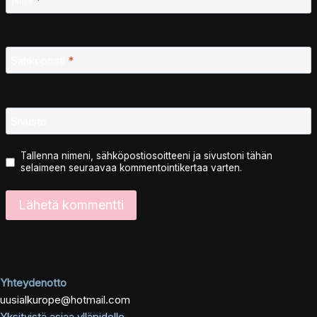
Nimi
*
Sähköposti
*
Sivusto
Tallenna nimeni, sähköpostiosoitteeni ja sivustoni tähän
selaimeen seuraavaa kommentointikertaa varten.
Yhteydenotto
uusialkurope@hotmail.com
Yksityistä asiaa ylläpidolle