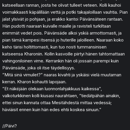
katseellaan rannan, josta he olivat tulleet veteen. Kolli kauhoi
voimakkaasti käpälillään vettä ja potki takajaloillaan vauhtia. Pian
jalat ylsivät jo pohjaan, ja erakko kantoi Päivänsäteen rantaan.
Hän pudotti naaraan kuivalle maalle ja ravisteli turkiltaan
enimmät vedet pois. Päivänsäde alkoi yskiä armottomasti, ja
pian tämä kampesi itsensä jo huterille jaloilleen. Naaraan koko
keho tärisi holtittomasti, kun tuo nosti tummansinisen
katseensa Kharoniin. Kollin kasvoille piirtyi hänen tahtomattaan
vahingoniloinen virne. Kerrankin hän oli jossain parempi kuin
Päivänsäde, joka oli itse täydellisyys.
”Mitä sinä virnuilet?” naaras kivahti ja yskäisi vielä muutaman
kerran. Kharon kohautti lapojaan.
”Et näköjään olekaan luonnonlahjakkuus kaikessa”,
valkoturkkinen kolli kiusasi naurahtaen, ”tiedätpähän ainakin,
ettei sinun kannata ottaa Mesitähdestä mittaa vedessä;
häviäisit ennen kuin hän edes ehtii koskea sinuun.”
//Päivi?