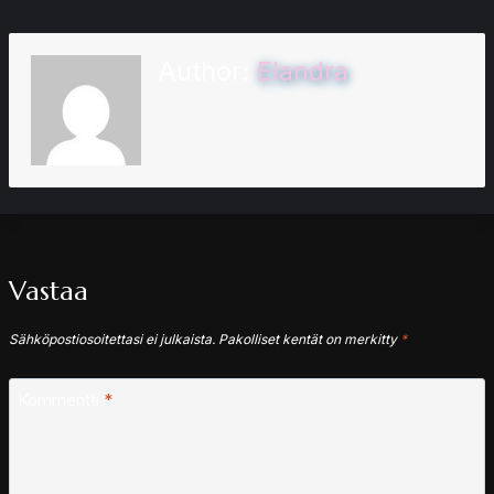
Author:
Elandra
Vastaa
Sähköpostiosoitettasi ei julkaista.
Pakolliset kentät on merkitty
*
Kommentti
*