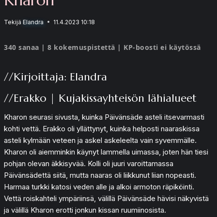
Tekijä
Elandra
11.4.2023 10:18
340 sanaa | 8 kokemuspistettä | KP-boosti ei käytössä
//Kirjoittaja: Elandra
//Erakko | Kujakissayhteisön lähialueet
Kharon seurasi sivusta, kuinka Päivänsäde asteli itsevarmasti
kohti vettä. Erakko oli yllättynyt, kuinka helposti naaraskissa
asteli kylmään veteen ja askel askeleelta vain syvemmälle.
Kharon oli aiemminkin käynyt lammella uimassa, joten hän tiesi
pohjan olevan äkkisyvää. Kolli oli juuri varoittamassa
Päivänsädettä siitä, mutta naaras oli liikkunut liian nopeasti.
Harmaa turkki katosi veden alle ja alkoi armoton räpiköinti.
Vettä roiskahteli ympäriinsä, välillä Päivänsäde hävisi näkyvistä
ja välillä Kharon erotti jonkun kissan ruumiinosista.