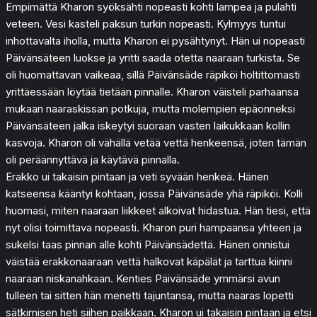
Empimättä Kharon syöksähti nopeasti kohti lampea ja pulahti
veteen. Vesi kasteli paksun turkin nopeasti. Kylmyys tuntui
inhottavalta iholla, mutta Kharon ei pysähtynyt. Hän ui nopeasti
Päivänsäteen luokse ja yritti saada otetta naaraan turkista. Se
oli huomattavan vaikeaa, sillä Päivänsäde räpiköi holtittomasti
yrittäessään löytää tietään pinnalle. Kharon väisteli parhaansa
mukaan naaraskissan potkuja, mutta molempien epäonneksi
Päivänsäteen jalka iskeytyi suoraan vasten laikukkaan kollin
kasvoja. Kharon oli vähällä vetää vettä henkeensä, joten tämän
oli peräännyttävä ja käytävä pinnalla.
Erakko ui takaisin pintaan ja veti syvään henkeä. Hänen
katseensa kääntyi kohtaan, jossa Päivänsäde yhä räpiköi. Kolli
huomasi, miten naaraan liikkeet alkoivat hidastua. Hän tiesi, että
nyt olisi toimittava nopeasti. Kharon puri hampaansa yhteen ja
sukelsi taas pinnan alle kohti Päivänsädettä. Hänen onnistui
väistää erakkonaaraan vettä halkovat käpälät ja tarttua kiinni
naaraan niskanahkaan. Kenties Päivänsäde ymmärsi avun
tulleen tai sitten hän menetti tajuntansa, mutta naaras lopetti
sätkimisen heti siihen paikkaan. Kharon ui takaisin pintaan ja etsi