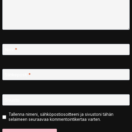
Nimi
*
Sähköposti
*
Sivusto
Tallenna nimeni, sähköpostiosoitteeni ja sivustoni tähän
selaimeen seuraavaa kommentointikertaa varten.