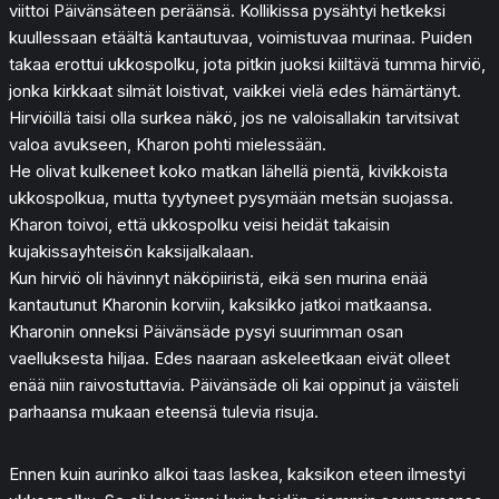
viittoi Päivänsäteen peräänsä. Kollikissa pysähtyi hetkeksi
kuullessaan etäältä kantautuvaa, voimistuvaa murinaa. Puiden
takaa erottui ukkospolku, jota pitkin juoksi kiiltävä tumma hirviö,
jonka kirkkaat silmät loistivat, vaikkei vielä edes hämärtänyt.
Hirviöillä taisi olla surkea näkö, jos ne valoisallakin tarvitsivat
valoa avukseen, Kharon pohti mielessään.
He olivat kulkeneet koko matkan lähellä pientä, kivikkoista
ukkospolkua, mutta tyytyneet pysymään metsän suojassa.
Kharon toivoi, että ukkospolku veisi heidät takaisin
kujakissayhteisön kaksijalkalaan.
Kun hirviö oli hävinnyt näköpiiristä, eikä sen murina enää
kantautunut Kharonin korviin, kaksikko jatkoi matkaansa.
Kharonin onneksi Päivänsäde pysyi suurimman osan
vaelluksesta hiljaa. Edes naaraan askeleetkaan eivät olleet
enää niin raivostuttavia. Päivänsäde oli kai oppinut ja väisteli
parhaansa mukaan eteensä tulevia risuja.
Ennen kuin aurinko alkoi taas laskea, kaksikon eteen ilmestyi