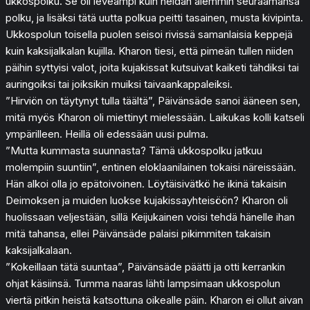
ukkospolku. Se oli leveämpi kuin heidän aiemmin seuraamansa
polku, ja lisäksi tätä uutta polkua peitti tasainen, musta kivipinta.
Ukkospolun toisella puolen seisoi rivissä samanlaisia keppejä
kuin kaksijalkalan kujilla. Kharon tiesi, että pimeän tullen niiden
päihin syttyisi valot, joita kujakissat kutsuivat kaiketi tähdiksi tai
auringoiksi tai joiksikin muiksi taivaankappaleiksi.
”Hirviön on täytynyt tulla täältä”, Päivänsäde sanoi ääneen sen,
mitä myös Kharon oli miettinyt mielessään. Laikukas kolli katseli
ympärilleen. Heillä oli edessään uusi pulma.
”Mutta kummasta suunnasta? Tämä ukkospolku jatkuu
molempiin suuntiin”, entinen eloklaanilainen tokaisi näreissään.
Hän alkoi olla jo epätoivoinen. Löytäisivätkö he ikinä takaisin
Deimoksen ja muiden luokse kujakissayhteisöön? Kharon oli
huolissaan veljestään, sillä Keijukainen voisi tehdä hänelle ihan
mitä tahansa, ellei Päivänsäde palaisi pikimmiten takaisin
kaksijalkalaan.
”Kokeillaan tätä suuntaa”, Päivänsäde päätti ja otti kerrankin
ohjat käsiinsä. Tumma naaras lähti lampsimaan ukkospolun
viertä pitkin heistä katsottuna oikealle päin. Kharon ei ollut aivan