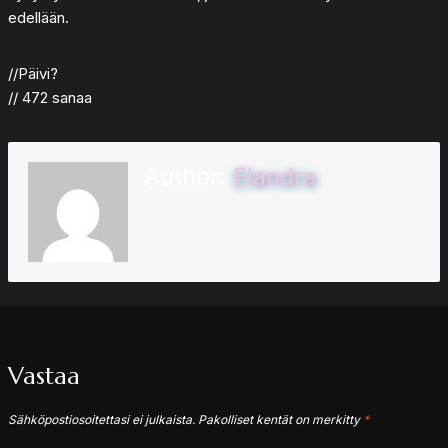
edellään.
//Päivi?
// 472 sanaa
Author:
Elandra
Vastaa
Sähköpostiosoitettasi ei julkaista.
Pakolliset kentät on merkitty
*