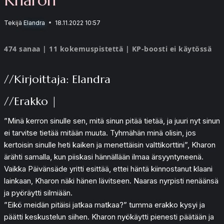
Tekijä
Elandra
18.11.2022 10:57
474 sanaa | 11 kokemuspistettä | KP-boosti ei käytössä
//Kirjoittaja: Elandra
//Erakko |
”Minä kerron sinulle sen, mitä sinun pitää tietää, ja juuri nyt sinun
ei tarvitse tietää mitään muuta. Tyhmähän minä olisin, jos
kertoisin sinulle heti kaiken ja menettäisin valttikorttini”, Kharon
ärähti samalla, kun piiskasi hännällään ilmaa ärsyyntyneenä.
Vaikka Päivänsäde yritti esittää, ettei häntä kiinnostanut klaani
lainkaan, Kharon näki hänen lävitseen. Naaras nyrpisti nenäänsä
ja pyöräytti silmiään.
”Eikö meidän pitäisi jatkaa matkaa?” tumma erakko kysyi ja
päätti keskustelun siihen. Kharon nyökäytti pienesti päätään ja