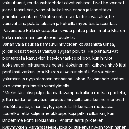
vakuuttunut, mutta vaihtoehdot olivat vähissä. Eivät he voineet
jäädä tähänkään, vaan oli kokeiltava onnea ja lähdettävä
johonkin suuntaan. Mikäli suunta osoittautuisi vääräksi, he
voisivat aina palata takaisin ja kokeilla myös toista suuntaa.
Päivänsäde kulki ukkospolun kivistä pintaa pitkin, mutta Kharon
kulki mieluummin pientareen puolella.
Vähän väliä kaukaa kantautui hirviöiden kovaäänistä ulinaa,
jolloin kissat tiesivät väistyä syrjään polulta. He painautuivat
pientareella kasvavien kasvien taakse piiloon, kun hirviöt
juoksivat ohi piittaamatta heistä. Jokainen ohi kulkeva hirviö jätti
peräänsä katkun, jota Kharon ei voinut sietää. Se sai hänet
yskimään ja nyrpistämään nenäänsä, johon Päivänsäde vastasi
vain vahingoniloisella virnistyksellä.
”Mielestäni olisi paljon kannattavampaa kulkea metsän puolella,
jotta meidän ei tarvitsisi piiloutua hirviöiltä aina kun ne menevät
ohi. Sitä paitsi, sinun täytyy opetella liikkumaan metsässä.
Luuletko, että kuljemme ukkospolkuja pitkin silloinkin, kun
lähdemme kohti Eloklaania?” Kharon esitti piikitellen
kysymyksen Päivänsäteelle, joka oli kulkenut hyvän tovin hänen