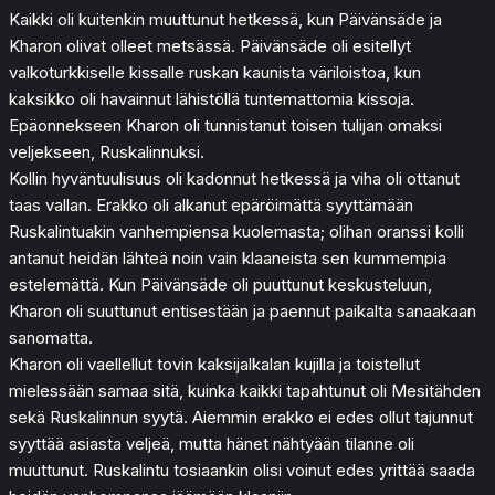
Kaikki oli kuitenkin muuttunut hetkessä, kun Päivänsäde ja
Kharon olivat olleet metsässä. Päivänsäde oli esitellyt
valkoturkkiselle kissalle ruskan kaunista väriloistoa, kun
kaksikko oli havainnut lähistöllä tuntemattomia kissoja.
Epäonnekseen Kharon oli tunnistanut toisen tulijan omaksi
veljekseen, Ruskalinnuksi.
Kollin hyväntuulisuus oli kadonnut hetkessä ja viha oli ottanut
taas vallan. Erakko oli alkanut epäröimättä syyttämään
Ruskalintuakin vanhempiensa kuolemasta; olihan oranssi kolli
antanut heidän lähteä noin vain klaaneista sen kummempia
estelemättä. Kun Päivänsäde oli puuttunut keskusteluun,
Kharon oli suuttunut entisestään ja paennut paikalta sanaakaan
sanomatta.
Kharon oli vaellellut tovin kaksijalkalan kujilla ja toistellut
mielessään samaa sitä, kuinka kaikki tapahtunut oli Mesitähden
sekä Ruskalinnun syytä. Aiemmin erakko ei edes ollut tajunnut
syyttää asiasta veljeä, mutta hänet nähtyään tilanne oli
muuttunut. Ruskalintu tosiaankin olisi voinut edes yrittää saada