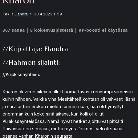
Tekijä
Elandra
30.4.2023 11:59
367 sanaa | 8 kokemuspistettä | KP-boosti ei käytössä
//Kirjoittaja: Elandra
//Hahmon sijainti:
//Kujakissayhteisö
Kharon oli viime aikoina ollut huomattavasti rennompi viimeisiin
kuihin nähden. Vaikka viha Mesitähteä kohtaan oli vahvasti läsnä
ja sai ajoittain erakon mielen tummumaan, hän oli hymyillyt
enemmän kuin koko sinä aikana, kun kolli oli ollut
Kujakissayhteisössä. Nämä hyvät hetket ajoittuivat pitkälti
Päivänsäteen seuraan, mutta myös Deimos-veli oli saanut
osansa vanhan Kharonin seurasta.