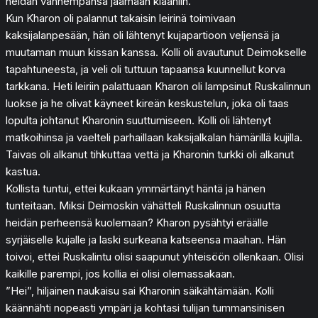
heidän vanhempansa jäämään klaaniin.
Kun Kharon oli palannut takaisin leirinä toimivaan
kaksijalanpesään, hän oli lähtenyt kujapartioon veljensä ja
muutaman muun kissan kanssa. Kolli oli avautunut Deimokselle
tapahtuneesta, ja veli oli tuttuun tapaansa kuunnellut korva
tarkkana. Heti leiriin palattuaan Kharon oli lampsinut Ruskalinnun
luokse ja he olivat käyneet kireän keskustelun, joka oli taas
lopulta johtanut Kharonin suuttumiseen. Kolli oli lähtenyt
matkoihinsa ja vaelteli parhaillaan kaksijalkalan hämärillä kujilla.
Taivas oli alkanut tihkuttaa vettä ja Kharonin turkki oli alkanut
kastua.
Kollista tuntui, ettei kukaan ymmärtänyt häntä ja hänen
tunteitaan. Miksi Deimoskin vähätteli Ruskalinnun osuutta
heidän perheensä kuolemaan? Kharon pysähtyi eräälle
syrjäiselle kujalle ja laski surkeana katseensa maahan. Hän
toivoi, ettei Ruskalintu olisi saapunut yhteisöön ollenkaan. Olisi
kaikille parempi, jos kollia ei olisi olemassakaan.
”Hei”, hiljainen naukaisu sai Kharonin säikähtämään. Kolli
käännähti nopeasti ympäri ja kohtasi tulijan tummansinisen