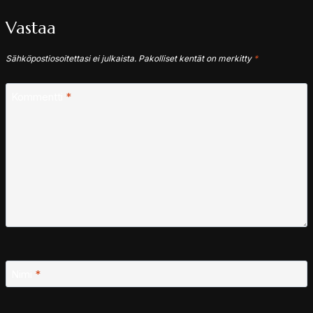
Vastaa
Sähköpostiosoitettasi ei julkaista.
Pakolliset kentät on merkitty
*
Kommentti
*
Nimi
*