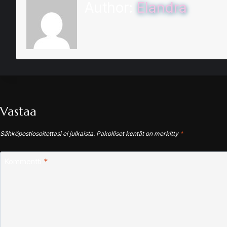
Author:
Elandra
Vastaa
Sähköpostiosoitettasi ei julkaista.
Pakolliset kentät on merkitty
*
Kommentti
*