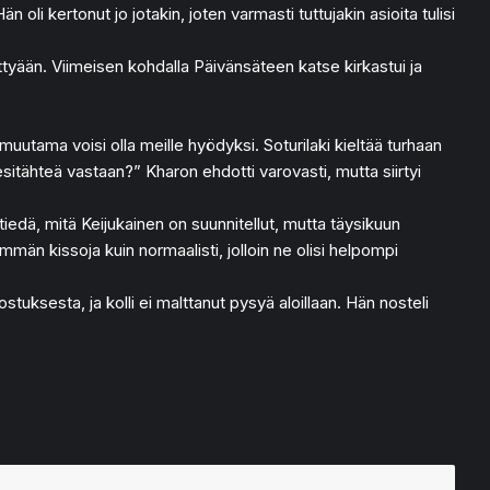
 oli kertonut jo jotakin, joten varmasti tuttujakin asioita tulisi
ittyään. Viimeisen kohdalla Päivänsäteen katse kirkastui ja
 muutama voisi olla meille hyödyksi. Soturilaki kieltää turhaan
itähteä vastaan?” Kharon ehdotti varovasti, mutta siirtyi
tiedä, mitä Keijukainen on suunnitellut, mutta täysikuun
ähemmän kissoja kuin normaalisti, jolloin ne olisi helpompi
uksesta, ja kolli ei malttanut pysyä aloillaan. Hän nosteli