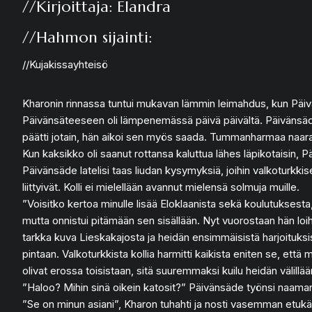
//Kirjoittaja: Elandra
//Hahmon sijainti:
//Kujakissayhteisö
Kharonin rinnassa tuntui mukavan lämmin leimahdus, kun Päivä
Päivänsäteeseen oli lämpenemässä päivä päivältä. Päivänsäde o
päätti jotain, hän aikoi sen myös saada. Tummanharmaa naaras
Kun kaksikko oli saanut rottansa kaluttua lähes läpikotaisin, 
Päivänsäde latelisi taas liudan kysymyksiä, joihin valkoturkki
liittyivät. Kolli ei mielellään avannut mielensä solmuja muille.
”Voisitko kertoa minulle lisää Eloklaanista sekä koulutuksest
mutta onnistui pitämään sen sisällään. Nyt vuorostaan hän loiht
tarkka kuva Lieskakajosta ja heidän ensimmäisistä harjoituksist
pintaan. Valkoturkkista kollia harmitti kaikista eniten se, e
olivat erossa toisistaan, sitä suuremmaksi kuilu heidän välil
”Haloo? Mihin sinä oikein katosit?” Päivänsäde työnsi naaman
”Se on minun asiani”, Kharon tuhahti ja nosti vasemman etukäp