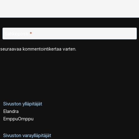
Sähköposti
*
n seuraavaa kommentointikertaa varten.
Sivuston ylläpitäjät
Elandra
EmppuOmppu
Sivuston varaylläpitäjät