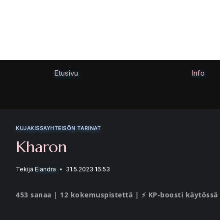
Siirry
sisältöön
Etusivu
Info
KUJAKISSAYHTEISÖN TARINAT
Kharon
Tekijä
Elandra
31.5.2023 16:53
453 sanaa | 12 kokemuspistettä | ⚡ KP-boosti käytössä 