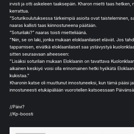
irvisti ja otti askeleen taaksepäin. Kharon mietti taas hetken, m
kerrattua.
”Soturikoulutuksessa tärkeimpiä asioita ovat taisteleminen, sa
naaras kallisti taas kiinnostuneena päätään.
”Soturilaki?” naaras toisti mietteliäänä.
”Niin, se on laki, jonka mukaan eloklaanilaiset elävät. Jos tah
tappamisen, eivätkä eloklaanilaiset saa ystävystyä kuolonkla
sitten seuraavaan aiheeseen:
”Lisäksi soturilain mukaan Eloklaanin on tavattava Kuolonklaani
aikainen keskiyö voisi olla erinomainen hetki hyökätä Eloklaanin l
kukistaa.”
Kharonin katse oli muuttunut innostuneeksi, kun tämä pääsi jak
innostuneesti etukäpäliään vuorotellen katsoessaan Päivänsäd
//Päivi?
//Kp-boosti