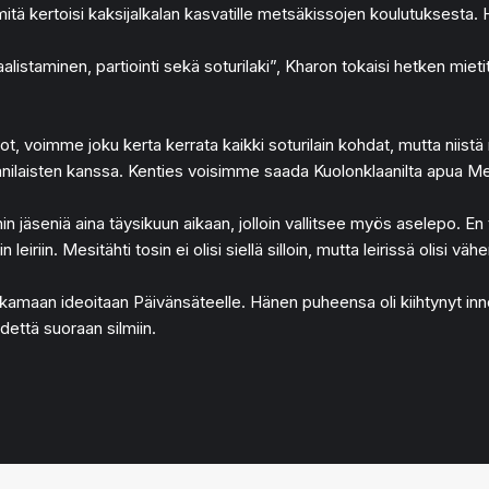
itä kertoisi kaksijalkalan kasvatille metsäkissojen koulutuksesta. Hän
alistaminen, partiointi sekä soturilaki”, Kharon tokaisi hetken miet
dot, voimme joku kerta kerrata kaikki soturilain kohdat, mutta niistä
anilaisten kanssa. Kenties voisimme saada Kuolonklaanilta apua Mes
n jäseniä aina täysikuun aikaan, jolloin vallitsee myös aselepo. En 
eiriin. Mesitähti tosin ei olisi siellä silloin, mutta leirissä olisi v
amaan ideoitaan Päivänsäteelle. Hänen puheensa oli kiihtynyt innost
että suoraan silmiin.