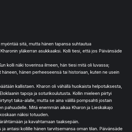
ut myöntää sitä, mutta hänen tapansa suhtautua
aronin yläkerran asukkaaksi. Kolli tiesi, että jos Päivänsäde
 kolli näki toverinsa ilmeen, hän tiesi mitä oli luvassa;
neet häneen, hänen perheeseensä tai historiaan, kuten ne usein
äätään kallistaen. Kharon oli vähällä huokaista helpotuksesta,
klaanin tapoja ja soturikoulutusta. Kollin mieleen piirtyi
tynyt taka-alalle, mutta se aina välillä pompsahti jostain
ähden pahuudelle. Mitä enemmän aikaa Kharon ja Lieskakajo
 koskaan näkisi totuuden.
in ärähtämään ja kavahtamaan taaksepäin.
ja antaisi kollille hänen tarvitsemansa oman tilan. Päivänsäde