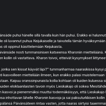
nsäde puhui hänelle sillä tavalla kuin hän puhui. Erakko ei halunn
li luvannut puhua Keijukaiselle ja taivutella tämän hyväksymään Kh
 oli oppinut käsittelemään Keijukaista.
Päivänsäde nosti tummansinisen katseensa Kharoniin mietteliäänä. Kun
sen kollin oli vastattava. Kharon toivoi, etteivät kysymykset liitty
a, jonka sen kissat käyvät läpi?” tummanharmaa naaraskissa kysyi p
i kasvoilleen mietteliään ilmeen, kun erakko palasi muistelemaan Elo
aan. Kaipuu oranssinpunaista kollia kohtaan oli kuiden kuluessa siir
ttä muiden eloklaanilaisten tavoin myös Lieskakajo oli sokea Mesit
lään kasvoi ja pienemmäksi muuttui todennäköisyys, että Lieskakajo
sa inhottavan lähelle Kharonin kasvoja ja sai paksuturkkisen koll
älänsä Päivänsäteen rintaa vasten, jotta naaras siirtyisi taaemmas 