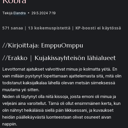
Tekijä
Elandra
29.5.2024 7:19
571 sanaa | 13 kokemuspistettä | KP-boosti ei käytössä
//Kirjoittaja: EmppuOmppu
//Erakko | Kujakissayhteisön lähialueet
Levottomat ajatukset valvottivat minua jo kolmatta yötä. En
vain millään pystynyt lopettamaan ajattelemasta sitä, mitä olin
todistanut kaksijalkalaa lähellä olevan metsän siimeksessä
muutama yö sitten.
Niiden oli täytynyt olla niitä kissoja, joista emoni oli minua ja
veljeäni aina varoitellut. Tämä oli ollut ensimmäinen kerta, kun
olin nähnyt heikäläisiä siellä päin liikkuessani, ja kuvaukset
heidän päällekäyvästä luonteestaan olivat osuneet aivan
nappiin.