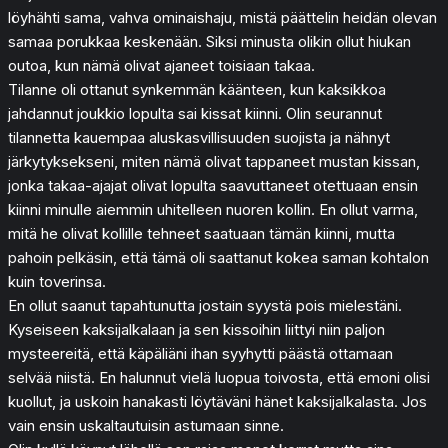
löyhähti sama, vahva ominaishaju, mistä päättelin heidän olevan
samaa porukkaa keskenään. Siksi minusta olikin ollut hiukan
outoa, kun nämä olivat ajaneet toisiaan takaa.
Tilanne oli ottanut synkemmän käänteen, kun kaksikkoa
jahdannut joukkio lopulta sai kissat kiinni. Olin seurannut
tilannetta kauempaa aluskasvillisuuden suojista ja nähnyt
järkytyksekseni, miten nämä olivat tappaneet mustan kissan,
jonka takaa-ajajat olivat lopulta saavuttaneet otettuaan ensin
kiinni minulle aiemmin uhitelleen nuoren kollin. En ollut varma,
mitä he olivat kollille tehneet saatuaan tämän kiinni, mutta
pahoin pelkäsin, että tämä oli saattanut kokea saman kohtalon
kuin toverinsa.
En ollut saanut tapahtunutta jostain syystä pois mielestäni.
Kyseiseen kaksijalkalaan ja sen kissoihin liittyi niin paljon
mysteereitä, että käpäliäni ihan syyhytti päästä ottamaan
selvää niistä. En halunnut vielä luopua toivosta, että emoni olisi
kuollut, ja uskoin hanakasti löytäväni hänet kaksijalkalasta. Jos
vain ensin uskaltautuisin astumaan sinne.