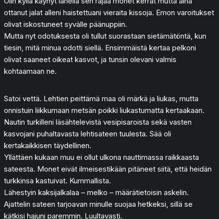
Olin kyllä käynyt lähellä sen rajaa monet kerrat mutta aina
ottanut jalat alleni haistettuani vieraita kissoja. Emon varoitukset
olivat iskostuneet syvälle päänuppiin.
Mutta nyt odotuksesta oli tullut suorastaan sietämätöntä, kun
tiesin, mitä minua odotti siellä. Ensimmäistä kertaa pelkoni
olivat saaneet oikeat kasvot, ja tunsin olevani valmis
kohtaamaan ne.
Satoi vettä. Lehtien peittämä maa oli märkä ja liukas, mutta
onnistuin liikkumaan metsän poikki liukastumatta kertaakaan.
Nautin turkilleni läsähtelevistä vesipisaroista sekä vasten
kasvojani puhaltavasta lehtisateen tuulesta. Sää oli
kertakaikkisen täydellinen.
Yllättäen kukaan muu ei ollut ulkona nauttimassa raikkaasta
sateesta. Monet eivät ilmeisestikään pitäneet siitä, että heidän
turkkinsa kastuivat. Kummallista.
Lähestyin kaksijalkalaa – melko – määrätietoisin askelin.
Ajattelin sateen tarjoavan minulle suojaa hetkeksi, sillä se
kätkisi hajuni paremmin. Luultavasti.