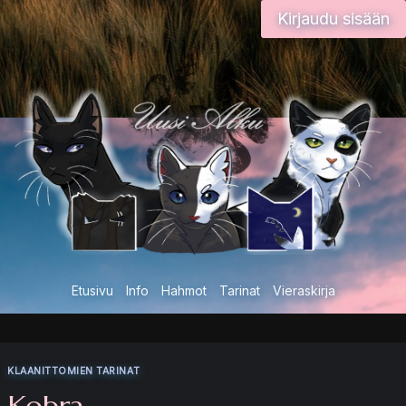
Siirry
Kirjaudu sisään
sisältöön
Etusivu
Info
Hahmot
Tarinat
Vieraskirja
KLAANITTOMIEN TARINAT
Kobra