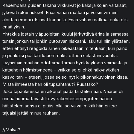
Kauempana puiden takana vilkkuivat jo kaksijalkojen valtaisat,
jykevät rakennukset. Enää vähän matkaa ja voisin viimein
aloittaa emoni etsinnät kunnolla. Enää vähän matkaa, enkä olisi
enää yksin.
Yhtäkkiä jostain yläpuoleltani kuului järkyttävä ärinä ja samassa
tunsin jonkun tai jonkin putoavan niskaani. Isku tuli niin yllättäen,
etten ehtinyt reagoida siihen oikeastaan mitenkään, kun paino
jo ponkaisi päältäni kauemmaksi ottaen selästäni vauhtia.
Lyyhistyin maahan odottamattoman hyökkäyksen voimasta ja
katsahdin hölmistyneenä – vaikka se ei ehkä näkynytkään
kasvoiltani – eteeni, jossa seisoi nyt kilpikonnakuvioinen kissa.
Mistä ihmeestä hän oli tupsahtanut? Puustako?
Joka tapauksessa en aikonut jäädä taistelemaan. Naaras oli
minua huomattavasti kevytrakenteisempi, joten hänen
hätistelemisensä ei pitäisi olla iso vaiva, mikäli hän ei itse
tajuaisi jättää minua rauhaan.
//Malva?