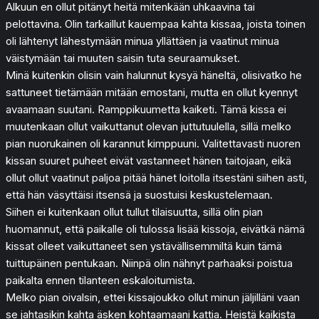
Alkuun en ollut pitänyt heitä mitenkään uhkaavina tai
pelottavina. Olin tarkaillut kauempaa kahta kissaa, joista toinen
oli lähtenyt lähestymään minua yllättäen ja vaatinut minua
väistymään tai muuten saisin tuta seuraamukset.
Minä kuitenkin olisin vain halunnut kysyä häneltä, olisivatko he
sattuneet tietämään mitään emostani, mutta en ollut kyennyt
avaamaan suutani. Ramppikuumetta kaiketi. Tämä kissa ei
muutenkaan ollut vaikuttanut olevan juttutuulella, sillä melko
pian nuorukainen oli karannut kimppuuni. Valitettavasti nuoren
kissan suuret puheet eivät vastanneet hänen taitojaan, eikä
ollut ollut vaatinut paljoa pitää hänet loitolla itsestäni siihen asti,
että hän väsyttäisi itsensä ja suostuisi keskustelemaan.
Siihen ei kuitenkaan ollut tullut tilaisuutta, sillä olin pian
huomannut, että paikalle oli tulossa lisää kissoja, eivätkä nämä
kissat olleet vaikuttaneet sen ystävällisemmiltä kuin tämä
tuittupäinen pentukaan. Niinpä olin nähnyt parhaaksi poistua
paikalta ennen tilanteen eskaloitumista.
Melko pian oivalsin, ettei kissajoukko ollut minun jäljilläni vaan
se jahtasikin kahta äsken kohtaamaani kattia. Heistä kaikista