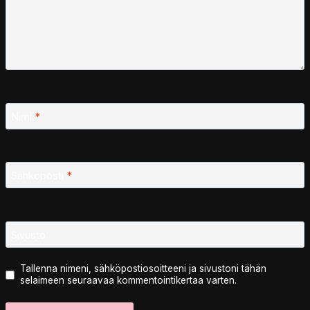
Nimi
*
Sähköposti
*
Sivusto
Tallenna nimeni, sähköpostiosoitteeni ja sivustoni tähän
selaimeen seuraavaa kommentointikertaa varten.