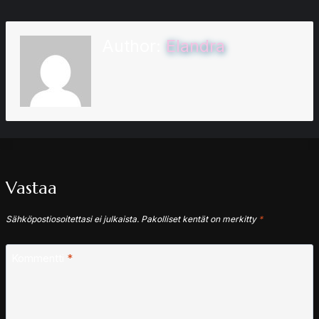
Author:
Elandra
Vastaa
Sähköpostiosoitettasi ei julkaista.
Pakolliset kentät on merkitty
*
Kommentti
*