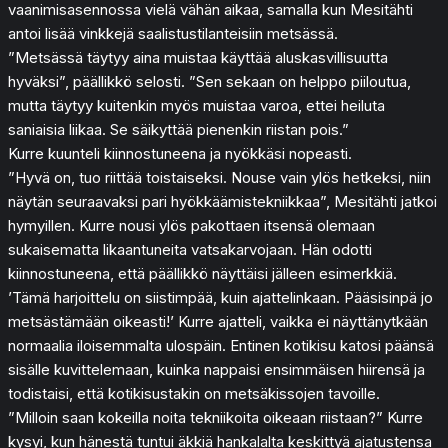
vaanimisasennossa vielä vähän aikaa, samalla kun Mesitähti
antoi lisää vinkkejä saalistustilanteisiin metsässä.
”Metsässä täytyy aina muistaa käyttää aluskasvillisuutta
hyväksi”, päällikkö selosti. ”Sen sekaan on helppo piiloutua,
mutta täytyy kuitenkin myös muistaa varoa, ettei heiluta
saniaisia liikaa. Se säikyttää pienenkin riistan pois.”
Kurre kuunteli kiinnostuneena ja nyökkäsi nopeasti.
”Hyvä on, tuo riittää toistaiseksi. Nouse vain ylös hetkeksi, niin
näytän seuraavaksi pari hyökkäämistekniikkaa”, Mesitähti jatkoi
hymyillen. Kurre nousi ylös pakottaen itsensä olemaan
sukaisematta likaantuneita vatsakarvojaan. Hän odotti
kiinnostuneena, että päällikkö näyttäisi jälleen esimerkkiä.
’Tämä harjoittelu on siistimpää, kuin ajattelinkaan. Pääsisinpä jo
metsästämään oikeasti!’ Kurre ajatteli, vaikka ei näyttänytkään
normaalia iloisemmalta ulospäin. Entinen kotikisu katosi päänsä
sisälle kuvittelemaan, kuinka nappaisi ensimmäisen hiirensä ja
todistaisi, että kotikisustakin on metsäkissojen tavoille.
”Milloin saan kokeilla noita tekniikoita oikeaan riistaan?” Kurre
kysyi, kun hänestä tuntui äkkiä hankalalta keskittyä ajatustensa