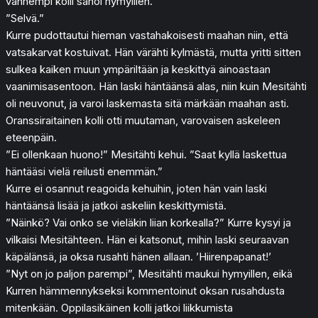
vanhempi kolli sanoi hymyillen.
”Selvä.”
Kurre pudottautui hieman vastahakoisesti maahan niin, että
vatsakarvat kostuivat. Hän värähti kylmästä, mutta yritti sitten
sulkea kaiken muun ympäriltään ja keskittyä ainoastaan
vaanimisasentoon. Hän laski häntäänsä alas, niin kuin Mesitähti
oli neuvonut, ja varoi laskemasta sitä märkään maahan asti.
Oranssiraitainen kolli otti muutaman, varovaisen askeleen
eteenpäin.
”Ei ollenkaan huono!” Mesitähti kehui. ”Saat kyllä laskettua
häntääsi vielä reilusti enemmän.”
Kurre ei osannut reagoida kehuihin, joten hän vain laski
häntäänsä lisää ja jatkoi askeliin keskittymistä.
”Näinkö? Vai onko se vieläkin liian korkealla?” Kurre kysyi ja
vilkaisi Mesitähteen. Hän ei katsonut, mihin laski seuraavan
käpälänsä, ja oksa rusahti hänen allaan. ’Hiirenpapanat!’
”Nyt on jo paljon parempi”, Mesitähti maukui hymyillen, eikä
Kurren hämmennykseksi kommentoinut oksan rusahdusta
mitenkään. Oppilasikäinen kolli jatkoi liikkumista