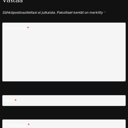
Vastaa
Sähköpostiosoitettasi ei julkaista.
Pakolliset kentät on merkitty
*
Kommentti
*
Nimi
*
Sähköposti
*