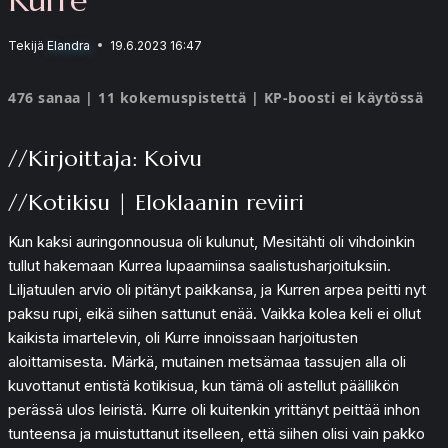
Tekijä
Elandra
19.6.2023 16:47
476 sanaa | 11 kokemuspistettä | KP-boosti ei käytössä
//Kirjoittaja: Koivu
//Kotikisu | Eloklaanin reviiri
Kun kaksi auringonnousua oli kulunut, Mesitähti oli vihdoinkin
tullut hakemaan Kurrea lupaamiinsa saalistusharjoituksiin.
Liljatuulen arvio oli pitänyt paikkansa, ja Kurren arpea peitti nyt
paksu rupi, eikä siihen sattunut enää. Vaikka kolea keli ei ollut
kaikista imartelevin, oli Kurre innoissaan harjoitusten
aloittamisesta. Märkä, mutainen metsämaa tassujen alla oli
kuvottanut entistä kotikisua, kun tämä oli astellut päällikön
perässä ulos leiristä. Kurre oli kuitenkin yrittänyt peittää inhon
tunteensa ja muistuttanut itselleen, että siihen olisi vain pakko