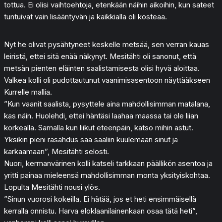
tottua. Ei olisi vaihtoehtoja, etenkään näihin aikoihin, kun sateet
tuntuivat vain lisääntyvän ja kaikkialla oli kosteaa.
Nyt he olivat pysähtyneet keskelle metsää, sen verran kauas
leiristä, ettei sitä enää näkynyt. Mesitähti oli sanonut, että
metsän pienten eläinten saalistamisesta olisi hyvä aloittaa.
Valkea kolli oli pudottautunut vaanimisasentoon näyttääkseen
Kurrelle mallia.
”Kun vaanit saalista, pysyttele aina mahdollisimman matalana,
kas näin. Huolehdi, ettei häntäsi laahaa maassa tai ole liian
korkealla. Samalla kun liikut eteenpäin, katso mihin astut.
Yksikin pieni rasahdus saa saaliin kuulemaan sinut ja
karkaamaan”, Mesitähti selosti.
Nuori, kermanvärinen kolli katseli tarkkaan päällikön asentoa ja
yritti painaa mieleensä mahdollisimman monta yksityiskohtaa.
Lopulta Mesitähti nousi ylös.
”Sinun vuorosi kokeilla. Ei hätää, jos et heti ensimmäisellä
kerralla onnistu. Harva eloklaanilainenkaan osaa tätä heti”,