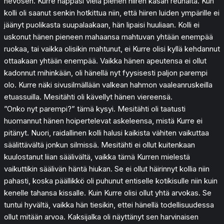
hevosen. Kurre nappasi vielä pienen hiiren kasan reunalta. Kun
kolli oli saanut senkin hotkittua niin, että hiiren luiden ympärille ei
jäänyt puolikasta suupalaakaan, hän lipaisi huuliaan. Kolli ei
uskonut hänen pieneen mahaansa mahtuvan yhtään enempää
ruokaa, tai vaikka olisikin mahtunut, ei Kurre olisi kyllä kehdannut
ottaakaan yhtään enempää. Vaikka hänen apeutensa ei ollut
kadonnut mihinkään, oli hänellä nyt fyysisesti paljon parempi
olo. Kurre näki sivusilmällään valkean hahmon vaaleanruskeilla
etuassuilla. Mesitähti oli kävellyt hänen viereensä.
”Onko nyt parempi?” tämä kysyi. Mesitähti oli taatusti
huomannut hänen hoipertelevat askeleensa, mistä Kurre ei
pitänyt. Nuori, raidallinen kolli halusi kaikista vähiten vaikuttaa
säälittävältä jonkun silmissä. Mesitähti ei ollut kuitenkaan
kuulostanut liian säälivältä, vaikka tämä Kurren mielestä
vaikuttikin säälivän häntä hiukan. Se ei ollut häirinnyt kollia niin
pahasti, koska päällikkö oli puhunut entiselle kotikisulle niin kuin
kenelle tahansa kissalle. Kuin Kurre olisi ollut yhtä arvokas. Se
tuntui hyvältä, vaikka hän tiesikin, ettei hänellä todellisuudessa
ollut mitään arvoa. Kaksijalka oli näyttänyt sen harvinaisen