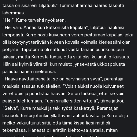
tässä on sisareni Liljatuuli.” Tummanharmaa naaras tassutti
lähemmäs.
”Hei”, Kurre tervehti nyökäten.
”Hei vain. Annas kun katson sitä käpälää”, Liljatuuli naukaisi
lempeästi. Kurre nosti kuivuneen veren peittämän käpälän, joka
oli iskeytynyt terävään kiveen kovalla voimalla kieriessäni ojan
pohjalle. Tapaturma oli sattunut vasta tänään aurinkohuipun
aikaan, mutta Kurresta tuntui, että siitä olisi kulunut jo ikuisuus.
Hän sai kylmiä väreitä, kun muisto jyrisevästä ukkospolusta
palautui hänen mieleensä.
”Haava näyttää pahalta, se on harvinaisen syvä”, parantaja
maukaisi tassua tutkiskellen. ”Voisit aluksi nuolla kuivuneet
veret pois ja puhdistaa haavan. Se on tärkeää, ettei se vain
pääse tulehtumaan. Tuon sinulle sitten yrttejä”, tämä jatkoi.
”Selvä”, Kurre maukui ja teki työtä käskettyä. Parantajan
läsnäolo tuntui jotenkin yllättävän rauhoittavalta, ja Kurre oli jo
melko vakuuttunut siitä, että tämä kissa tiesi mitä oli
tekemässä. Hänestä oli erittäin kiehtovaa ajatella, miten