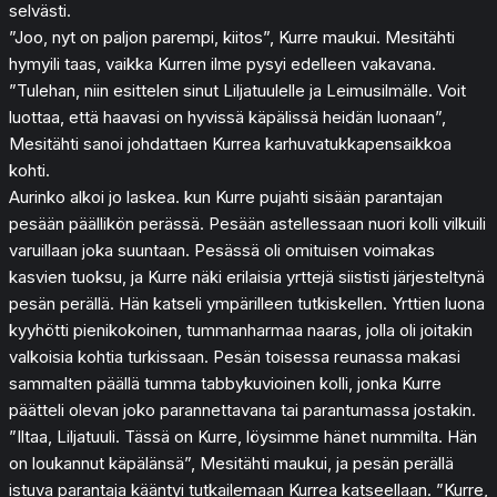
selvästi.
”Joo, nyt on paljon parempi, kiitos”, Kurre maukui. Mesitähti
hymyili taas, vaikka Kurren ilme pysyi edelleen vakavana.
”Tulehan, niin esittelen sinut Liljatuulelle ja Leimusilmälle. Voit
luottaa, että haavasi on hyvissä käpälissä heidän luonaan”,
Mesitähti sanoi johdattaen Kurrea karhuvatukkapensaikkoa
kohti.
Aurinko alkoi jo laskea. kun Kurre pujahti sisään parantajan
pesään päällikön perässä. Pesään astellessaan nuori kolli vilkuili
varuillaan joka suuntaan. Pesässä oli omituisen voimakas
kasvien tuoksu, ja Kurre näki erilaisia yrttejä siististi järjesteltynä
pesän perällä. Hän katseli ympärilleen tutkiskellen. Yrttien luona
kyyhötti pienikokoinen, tummanharmaa naaras, jolla oli joitakin
valkoisia kohtia turkissaan. Pesän toisessa reunassa makasi
sammalten päällä tumma tabbykuvioinen kolli, jonka Kurre
päätteli olevan joko parannettavana tai parantumassa jostakin.
”Iltaa, Liljatuuli. Tässä on Kurre, löysimme hänet nummilta. Hän
on loukannut käpälänsä”, Mesitähti maukui, ja pesän perällä
istuva parantaja kääntyi tutkailemaan Kurrea katseellaan. ”Kurre,