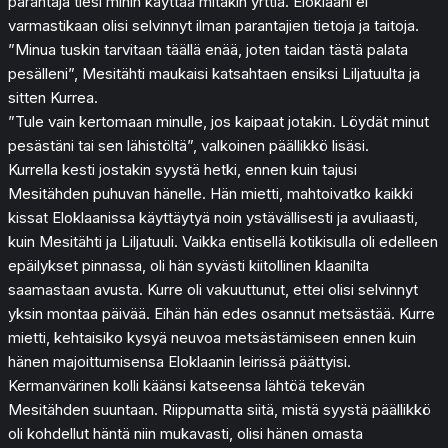
parantaja tiesi mihin käyttää mitäkin yrttiä. Eloklaani ei
varmastikaan olisi selvinnyt ilman parantajien tietoja ja taitoja.
”Minua tuskin tarvitaan täällä enää, joten taidan tästä palata
pesälleni”, Mesitähti maukaisi katsahtaen ensiksi Liljatuulta ja
sitten Kurrea.
”Tule vain kertomaan minulle, jos kaipaat jotakin. Löydät minut
pesästäni tai sen lähistöltä”, valkoinen päällikkö lisäsi.
Kurrella kesti jostakin syystä hetki, ennen kuin tajusi
Mesitähden puhuvan hänelle. Hän mietti, mahtoivatko kaikki
kissat Eloklaanissa käyttäytyä noin ystävällisesti ja avuliaasti,
kuin Mesitähti ja Liljatuuli. Vaikka entisellä kotikisulla oli edelleen
epäilykset pinnassa, oli hän syvästi kiitollinen klaanilta
saamastaan avusta. Kurre oli vakuuttunut, ettei olisi selvinnyt
yksin montaa päivää. Eihän hän edes osannut metsästää. Kurre
mietti, kehtaisiko kysyä neuvoa metsästämiseen ennen kuin
hänen majoittumisensa Eloklaanin leirissä päättyisi.
Kermanvärinen kolli käänsi katseensa lähtöä tekevän
Mesitähden suuntaan. Riippumatta siitä, mistä syystä päällikkö
oli kohdellut häntä niin mukavasti, olisi hänen omasta