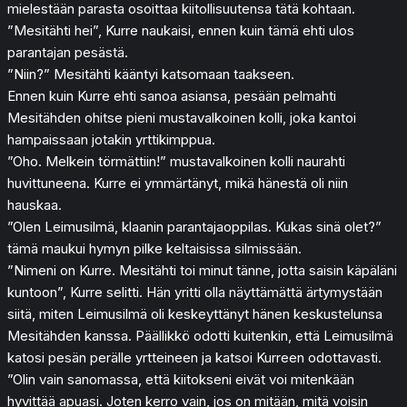
mielestään parasta osoittaa kiitollisuutensa tätä kohtaan.
”Mesitähti hei”, Kurre naukaisi, ennen kuin tämä ehti ulos
parantajan pesästä.
”Niin?” Mesitähti kääntyi katsomaan taakseen.
Ennen kuin Kurre ehti sanoa asiansa, pesään pelmahti
Mesitähden ohitse pieni mustavalkoinen kolli, joka kantoi
hampaissaan jotakin yrttikimppua.
”Oho. Melkein törmättiin!” mustavalkoinen kolli naurahti
huvittuneena. Kurre ei ymmärtänyt, mikä hänestä oli niin
hauskaa.
”Olen Leimusilmä, klaanin parantajaoppilas. Kukas sinä olet?”
tämä maukui hymyn pilke keltaisissa silmissään.
”Nimeni on Kurre. Mesitähti toi minut tänne, jotta saisin käpäläni
kuntoon”, Kurre selitti. Hän yritti olla näyttämättä ärtymystään
siitä, miten Leimusilmä oli keskeyttänyt hänen keskustelunsa
Mesitähden kanssa. Päällikkö odotti kuitenkin, että Leimusilmä
katosi pesän perälle yrtteineen ja katsoi Kurreen odottavasti.
”Olin vain sanomassa, että kiitokseni eivät voi mitenkään
hyvittää apuasi. Joten kerro vain, jos on mitään, mitä voisin