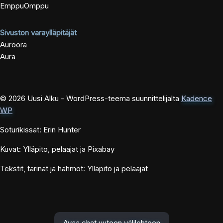
EmppuOmppu
Sivuston varaylläpitäjät
Auroora
Aura
© 2026 Uusi Alku - WordPress-teema suunnittelijalta
Kadence
WP
Soturikissat: Erin Hunter
Kuvat: Ylläpito, pelaajat ja Pixabay
Tekstit, tarinat ja hahmot: Ylläpito ja pelaajat
Avaa chat uuteen välilehteen