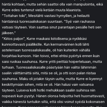
häntä kohtaan, mutta sehän saattoi olla vain manipulointia, eikä
Kurre edes tuntenut vielä ketään muuta klaanista.
”Tottahan toki”, Mesitähti vastasi hymyillen, ja heilautti
häntäänsä tuoresaaliskasan suuntaan. ”Syö vain rauhassa
vatsasi täyteen. Voin saattaa sinut parantajan pesälle heti sen
jälkeen.”
”Kiitos paljon”, Kurre maukaisi kiitollisena ja nyökkäsi
kunnioittavasti päällikölle. Kun kermanvärinen kolli lähti
astelemaan tuoresaaliskasalle, oli hän kuitenkin vähällä
horjahtaa kumoon. Hän toivoi, ettei ehtisi pyörtyä ennen kuin
saisi ruokaa suuhunsa. Kurre yritti peittää hoiperteluaan, mutta
turhaan. Tuoresaaliskasalle päästyään hän valitsi lähimmän
saaliin välittämättä siitä, mitä se oli, ja otti ison palan riistaa
suuhunsa. Maku oli jotakin täysin uutta, mutta Kurre ei kyennyt
keskittymään siihen, mitä se oli. Hän halusi vain vatsansa
täyteen. Luiseva kolli hotki mehukkaan saaliin suihinsa niin
nopeasti kuin pystyi. Hänen olonsa helpottui heti huomattavasti,
vaikka hänestä tuntuikin siltä, että olisi voinut syödä kokonaisen