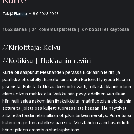
Tekijä
Elandra
8.6.2023 20:18
1062 sanaa | 24 kokemuspistettä | KP-boosti ei käytössä
//Kirjoittaja: Koivu
//Kotikisu | Eloklaanin reviiri
Kurre oli saapunut Mesitähden perässä Eloklaanin leiriin, ja
päällikkö oli esitellyt hänelle leiriä sekä kertonut lyhyesti klaanin
jäsenistä. Entistä kotikisua kiehtoi kovasti, millaista klaanisoturin
elämä oikein mahtoi olla. Vaikka hän pysyi edelleen varuillaan,
hän ihaili salaa näkemiään lihaksikkaita, määrätietoisia eloklaanin
sotureita, joista osa kuljetti tuoresaalista kasaan. He näyttivät
siltä, että heidän elämällään oli jokin tärkeä merkitys. Kurre tunsi
kateuden piston ajatellessaan sitä. Mesitähden ääni havahdutti
hänet jälleen omasta ajatuskuplastaan.