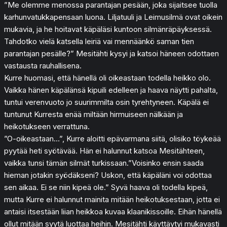
”Me olemme menossa parantajan pesään, joka sijaitsee tuolla
karhunvatukkapensaan luona. Liljatuuli ja Leimusilmä ovat oikein
mukavia, ja he hoitavat käpäläsi kuntoon silmänräpäyksessä.
Tahdotko vielä katsella leiriä vai mennäänkö saman tien
parantajan pesälle?” Mesitähti kysyi ja katsoi häneen odottaen
vastausta rauhallisena.
Kurre huomasi, että hänellä oli oikeastaan todella heikko olo.
Vaikka hänen käpälänsä kipuili edelleen ja haava näytti pahalta,
tuntui verenvuoto jo suurimmilta osin tyrehtyneen. Käpälä ei
tuntunut Kurresta enää miltään hirmuiseen nälkään ja
heikotukseen verrattuna.
”O-oikeastaan…”, Kurre aloitti epävarmana siitä, olisiko töykeää
pyytää heti syötävää. Hän ei halunnut katsoa Mesitähteen,
vaikka tunsi tämän silmät turkissaan.”Voisinko ensin saada
hieman jotakin syödäkseni? Uskon, että käpäläni voi odottaa
sen aikaa. Ei se niin kipeä ole.” Syvä haava oli todella kipeä,
mutta Kurre ei halunnut mainita mitään heikotuksestaan, jotta ei
antaisi itsestään liian heikkoa kuvaa klaanikissoille. Eihän hänellä
ollut mitään syytä luottaa heihin. Mesitähti käyttäytyi mukavasti