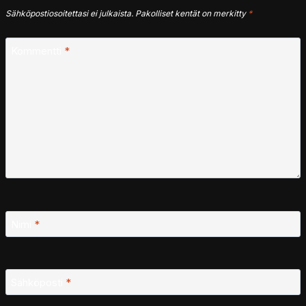
Sähköpostiosoitettasi ei julkaista.
Pakolliset kentät on merkitty
*
Kommentti
*
Nimi
*
Sähköposti
*