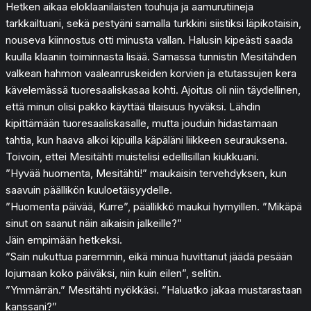
Hetken aikaa eloklaanilaisten touhuja ja aamurutiineja
tarkkailtuani, sekä pestyäni samalla turkkini siistiksi läpikotaisin,
nouseva kiinnostus otti minusta vallan. Halusin kipeästi saada
kuulla klaanin toiminnasta lisää. Samassa tunnistin Mesitähden
valkean hahmon vaaleanruskeiden korvien ja etutassujen kera
kävelemässä tuoresaaliskasaa kohti. Ajoitus oli niin täydellinen,
että minun olisi pakko käyttää tilaisuus hyväksi. Lähdin
kipittämään tuoresaaliskasalle, mutta jouduin hidastamaan
tahtia, kun haava alkoi kipuilla käpäläni liikkeen seurauksena.
Toivoin, ettei Mesitähti muistelisi edellisillan kiukkuani.
”Hyvää huomenta, Mesitähti!” maukaisin tervehdyksen, kun
saavuin päällikön kuuloetäisyydelle.
”Huomenta päivää, Kurre”, päällikkö maukui hymyillen. ”Mikäpä
sinut on saanut näin aikaisin jalkeille?”
Jäin empimään hetkeksi.
”Sain nukuttua paremmin, eikä minua huvittanut jäädä pesään
lojumaan koko päiväksi, niin kuin eilen”, selitin.
”Ymmärrän.” Mesitähti nyökkäsi. ”Haluatko jakaa mustarastaan
kanssani?”