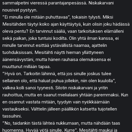
sammalpetini vieressä parantajanpesässä. Niskakarvani
nousivat pystyyn.
”Ei minulla ole mitään puhuttavaa”, tokaisin tylysti. Miksi
Mesitähden täytyi koko ajan käyttäytyä, kuin olisin joku hädässä
oleva pentu? En tarvinnut sääliä, vaan tarkoituksen elämälleni
sekä paikan, joka tuntuisi kodilta. Olin yhtä ilman kanssa, ei
minulle tarvinnut esittää ystävällistä naamaa, ajattelin
tuohduksissani. Mesitähti näytti hieman yllättyneen
äänensävystäni, mutta hänen rauhaisa olemuksensa ei
muuttunut millään tapaa.
”Hyvä on. Tarkoitin lähinnä, että jos sinulle joskus tulee
sellainen olo, että haluat puhua jollekin, niin olen kuulolla”,
valkea kolli sanoi tyynesti. Silotin niskakarvani ja yritin
rauhoittua, mutta en saanut mielialaani yhtään paremmaksi. Kun
en osannut vastata mitään, tyydyin vain nyökkäämään
vastaukseksi. Välttelin jälleen päällikön katsetta tuijotellen
tassuihini.
”No, taidankin tästä lähteä nukkumaan, mutta nähdään taas
huomenna. Hyvää yötä sinulle, Kurre”, Mesitähti maukui ja