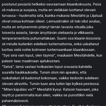
poistunut pesästä hetkeksi seuraamaan klaanikokousta. Pesä
oli mukava ja suojaisa, mutta en vieläkään luottanut olevani
turvassa – huolimatta siitä, kuinka mukavia Mesitähti ja Liljatuuli
olivat minua kohtaan olleet. Leimusilmäkin oli toki ollut avulias,
mutta en erityisemmin pitänyt tämän tavasta vitsailla joka
toisesta asiasta, tämän ärsyttävän uteliaasta ja vilkkaasta
temperamentista puhumattakaan. Suurin osa klaanin kissoista
oli minulle kuitenkin edelleen tuntemattomia, enkä uskaltanut
luottaa vielä noihin kolmeen tuntemaanikaan klaanikissaan.
”Syö sinä vain loput, olen täynnä”, maukaisin Mesitähdelle, kun
palasin taas maailmaan ajatuksistani.
”Selvä”, tämä vastasi hotkaisten loput oravasta kahdella
suurella haukkauksella. Tunsin oloni niin apeaksi, että
ruokahaluni oli kadonnut kokonaan, vaikka tiedostin edelleen
olevani aliravittu. Tunsin luuni aina turkin läpi kylkeä pestessä.
”Miten käpäläsi voi?” Mesitähti kysyi. Katsoin haavaani, joka
näytti jo paremmalta kuin eilen, vaikka se punoittikin vielä
pahannäköisesti.