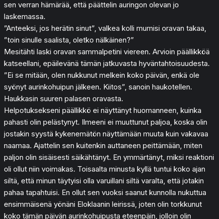
sen verran hämärää, että päättelin auringon olevan jo
laskemassa.
”Anteeksi, jos herätin sinut”, valkea kolli mumisi oravan takaa,
”toin sinulle saalista, oletko nälkäinen?”
Mesitähti laski oravan sammalpetini viereen. Arvioin päällikköä
katseellani, epäilevänä tämän jatkuvasta hyväntahtoisuudesta.
”Ei se mitään, olen nukkunut melkein koko päivän, enkä ole
syönyt aurinkohuipun jälkeen. Kiitos”, sanoin haukotellen.
Haukkasin suuren palasen oravasta.
Helpotuksekseni päällikkö ei näyttänyt huomanneen, kuinka
pahasti olin pelästynyt. Ilmeeni ei muuttunut paljoa, koska olin
jostakin syystä kykenemätön näyttämään muuta kuin vakavaa
naamaa. Ajattelin sen kuitenkin auttaneen peittämään, miten
paljon olin sisäisesti säikähtänyt. En ymmärtänyt, miksi reaktioni
oli ollut niin voimakas. Toisaalta minusta kyllä tuntui koko ajan
siltä, että minun täytyisi olla varuillani siltä varalta, että jotakin
pahaa tapahtuisi. En ollut sen vuoksi saanut kunnolla nukuttua
ensimmäisenä yönäni Eloklaanin leirissä, joten olin torkkunut
koko tämän päivän aurinkohuipusta eteenpäin, jolloin olin