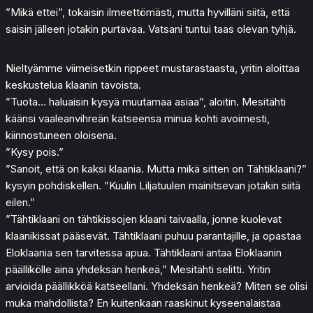
”Mikä ettei”, tokaisin ilmeettömästi, mutta hyvilläni siitä, että
saisin jälleen jotakin purtavaa. Vatsani tuntui taas olevan tyhjä.
Nieltyämme viimeisetkin rippeet mustarastaasta, yritin aloittaa
keskustelua klaanin tavoista.
”Tuota… haluaisin kysyä muutamaa asiaa”, aloitin. Mesitähti
käänsi vaaleanvihreän katseensa minua kohti avoimesti,
kiinnostuneen oloisena.
”Kysy pois.”
”Sanoit, että on kaksi klaania. Mutta mikä sitten on Tähtiklaani?”
kysyin pohdiskellen. ”Kuulin Liljatuulen mainitsevan jotakin siitä
eilen.”
”Tähtiklaani on tähtikissojen klaani taivaalla, jonne kuolevat
klaanikissat pääsevät. Tähtiklaani puhuu parantajille, ja opastaa
Eloklaania sen tarvitessa apua. Tähtiklaani antaa Eloklaanin
päällikölle aina yhdeksän henkeä,” Mesitähti selitti. Yritin
arvioida päällikköä katseellani. Yhdeksän henkeä? Miten se olisi
muka mahdollista? En kuitenkaan raaskinut kyseenalaistaa