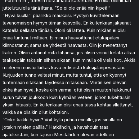
”Paremmin”, totesin nostamatta katsettani. En ollut ollenkaan
juttelutuulella tänä iltana. ”Se ei ole enää niin kipeä.”
”Hyvä kuulla”, päällikkö maukaisi. Pystyin kuvittelemaan
tavanomaisen hymyn tämän kasvoilla. En kuitenkaan jaksanut
katsella sellaista tänään. Oloni oli lattea. Kuin mikään ei olisi
enää tuntunut miltään. Ei minua haavoittunut etukäpäläni
kiinnostanut, sama se yhdestä haavasta. Olin jo menettänyt
kaiken. Olisin antanut mitä tahansa, jos olisin voinut kelata aikaa
taaksepäin takaisin siihen aikaan, kun minulla oli vielä koti. Äkkiä
mieleeni muistui kirkas kuva entisestä kaksijalanpesästäni.
Kurjuuden tunne valtasi minut, mutta tuntui, että en kyennyt
tuntemaan sitäkään täydessä mitassaan. Mietin sen olevan
ehkä ihan hyvä, koska olin varma, että olisin muuten hukkunut
surun tulvan joukkoon kuin kylmään veteen, johon tukehtuisin
yksin, hitaasti. En kuitenkaan olisi enää tässä kohtaa yllättynyt,
vaikka se olisikin ollut kohtaloni.
”Onko kaikki hyvin? Voit kyllä puhua minulle, jos sinulla on
jotakin mielen päällä.” Hätkähdin, ja havahduin taas
ajatuksistani, kun tajusin Mesitähden olevan edelleen