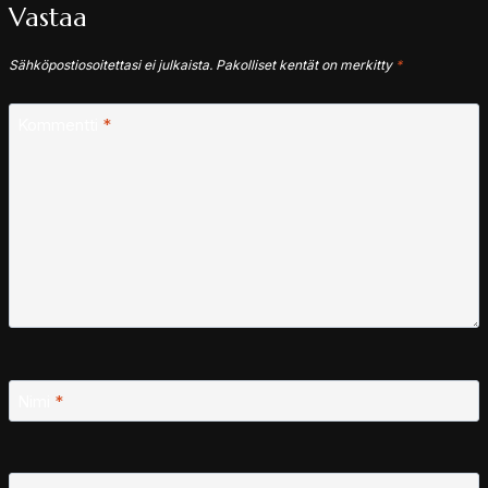
Vastaa
Sähköpostiosoitettasi ei julkaista.
Pakolliset kentät on merkitty
*
Kommentti
*
Nimi
*