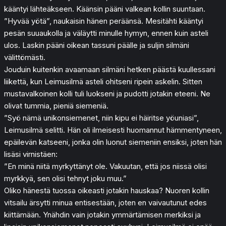
kääntyi lähteäkseen. Käänsin pääni valkean kollin suuntaan.
”Hyvää yötä”, naukaisin hänen peräänsä. Mesitähti kääntyi
pesän suuaukolla ja väläytti minulle hymyn, ennen kuin asteli
ulos. Laskin pääni oikean tassuni päälle ja suljin silmäni
välittömästi.
Jouduin kuitenkin avaamaan silmäni hetken päästä kuullessani
liikettä, kun Leimusilmä asteli ohitseni ripein askelin. Sitten
mustavalkoinen kolli tuli luokseni ja pudotti jotakin eteeni. Ne
olivat tummia, pieniä siemeniä.
”Syö nämä unikonsiemenet, niin kipu ei häiritse yöuniasi”,
Leimusilmä selitti. Hän oli ilmeisesti huomannut hämmentyneen,
epäilevän katseeni, jonka olin luonut siemeniin ensiksi, joten hän
lisäsi virnistäen:
”En minä niitä myrkyttänyt ole. Vakuutan, että jos niissä olisi
myrkkyä, sen olisi tehnyt joku muu.”
Oliko hänestä tuossa oikeasti jotakin hauskaa? Nuoren kollin
vitsailu ärsytti minua entisestään, joten en vaivautunut edes
kiittämään. Ynähdin vain jotakin ymmärtämisen merkiksi ja