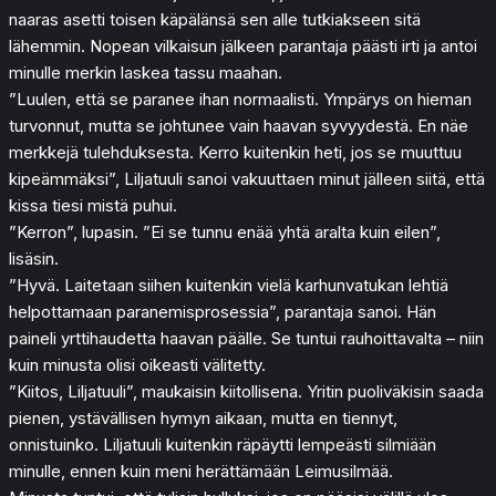
naaras asetti toisen käpälänsä sen alle tutkiakseen sitä
lähemmin. Nopean vilkaisun jälkeen parantaja päästi irti ja antoi
minulle merkin laskea tassu maahan.
”Luulen, että se paranee ihan normaalisti. Ympärys on hieman
turvonnut, mutta se johtunee vain haavan syvyydestä. En näe
merkkejä tulehduksesta. Kerro kuitenkin heti, jos se muuttuu
kipeämmäksi”, Liljatuuli sanoi vakuuttaen minut jälleen siitä, että
kissa tiesi mistä puhui.
”Kerron”, lupasin. ”Ei se tunnu enää yhtä aralta kuin eilen”,
lisäsin.
”Hyvä. Laitetaan siihen kuitenkin vielä karhunvatukan lehtiä
helpottamaan paranemisprosessia”, parantaja sanoi. Hän
paineli yrttihaudetta haavan päälle. Se tuntui rauhoittavalta – niin
kuin minusta olisi oikeasti välitetty.
”Kiitos, Liljatuuli”, maukaisin kiitollisena. Yritin puoliväkisin saada
pienen, ystävällisen hymyn aikaan, mutta en tiennyt,
onnistuinko. Liljatuuli kuitenkin räpäytti lempeästi silmiään
minulle, ennen kuin meni herättämään Leimusilmää.