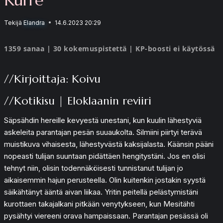
Tekijä
Elandra
14.6.2023 20:29
1359 sanaa | 30 kokemuspistettä | KP-boosti ei käytössä
//Kirjoittaja: Koivu
//Kotikisu | Eloklaanin reviiri
Säpsähdin hereille kevyestä unestani, kun kuulin lähestyviä
askeleita parantajan pesän suuaukolta. Silmiini piirtyi terävä
muistikuva vihaisesta, lähestyvästä kaksijalasta. Käänsin pääni
nopeasti tulijan suuntaan pidättäen hengitystäni. Jos en olisi
tehnyt niin, olisin todennäköisesti tunnistanut tulijan jo
aikaisemmin hajun perusteella. Olin kuitenkin jostakin syystä
säikähtänyt ääntä aivan liikaa. Yritin peitellä pelästymistäni
kurottaen takajalkani pitkään venytykseen, kun Mesitähti
pysähtyi viereeni orava hampaissaan. Parantajan pesässä oli