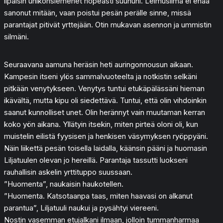
lipaisin unikonsiemenet nopeasti suuhuni. Leimusilmä ei enää
sanonut mitään, vaan poistui pesän perälle sinne, missä
parantajat pitivät yrttejään. Otin mukavan asennon ja ummistin
silmäni.
Seuraavana aamuna heräsin heti auringonnousun aikaan.
Kampesin itseni ylös sammalvuoteelta ja notkistin selkäni
pitkään venytykseen. Venytys tuntui etukäpälässäni hieman
ikävältä, mutta kipu oli siedettävä. Tuntui, että olin vihdoinkin
saanut kunnolliset unet. Olin herännyt vain muutaman kerran
koko yön aikana. Yllätyin itsekin, miten pirteä oloni oli, kun
muistelin eilistä fyysisen ja henkisen väsymyksen ryöppyäni.
Näin liikettä pesän toisella laidalla, käänsin pääni ja huomasin
Liljatuulen olevan jo hereillä. Parantaja tassutti luokseni
rauhallisin askelin yrttituppo suussaan.
”Huomenta”, naukaisin haukotellen.
”Huomenta. Katsotaanpa taas, miten haavasi on alkanut
parantua”, Liljatuuli naukui ja pysähtyi viereeni.
Nostin vasemman etujalkani ilmaan, jolloin tummanharmaa