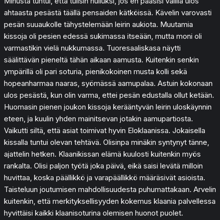
Minusta tuntui, että tulisin hulluksi, jos en pääsisi välillä ulos
ahtaasta pesästä täällä pensaiden kätköissä. Kävelin varovasti
pesän suuaukolle tähystelemään leirin aukiota. Muutamia
kissoja oli pesien edessä sukimassa itseään, mutta moni oli
varmastikin vielä nukkumassa. Tuoresaaliskasa näytti
säälittävän pieneltä tähän aikaan aamusta. Kuitenkin senkin
ympärillä oli pari soturia, pienikokoinen musta kolli sekä
hopeanharmaa naaras, syömässä aamupalaa. Astuin kokonaan
ulos pesästä, kun olin varma, ettei pesän edustalla ollut ketään.
Huomasin pienen joukon kissoja kerääntyvän leirin uloskäynnin
eteen, ja kuulin yhden mainitsevan jotakin aamupartiosta.
Vaikutti siltä, että asiat toimivat hyvin Eloklaanissa. Jokaisella
kissalla tuntui olevan tehtävä. Olisinpa minäkin syntynyt tänne,
ajattelin hetken. Klaanikissan elämä kuulosti kuitenkin myös
rankalta. Olisi paljon työtä joka päivä, eikä saisi levätä milloin
huvittaa, koska päällikkö ja varapäällikkö määräsivät asioista.
Taisteluun joutumisen mahdollisuudesta puhumattakaan. Arvelin
kuitenkin, että merkityksellisyyden kokemus klaania palvellessa
hyvittäisi kaikki klaanisoturina olemisen huonot puolet.