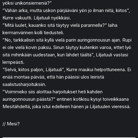
yöksi unikonsiemeniä?”
”Vähän arka, mutta uskon pärjääväni yön jo ilman niitä, kiitos”,
Kurre vakuutti. Liljatuuli nyökkäsi.
”Mitä luulet, kauanko sitä täytyy vielä parannella?” laiha
kermanvärinen kolli tiedusteli.
”No, tarkkailisin sitä kyllä vielä parin auringonnousun ajan. Rupi
ei ole vielä kovin paksu. Sinun täytyy kuitenkin varoa, ettet lyö
sitä mihinkään uudestaan, kun lähdet täältä”, Liljatuuli vastasi
lempeästi.
”Selvä, kiitos paljon, Liljatuuli”, Kurre maukui helpottuneena. Ei
enää montaa päivää, että hän pääsisi ulos leiristä
saalistusharjoituksiin.
”Voimmeko siis aloittaa harjoitukset heti kahden
auringonnousun päästä?” entinen kotikisu kysyi toiveikkaana
Mesitähdeltä, joka istui edelleen hänen ja Liljatuulen vieressä.
// Mesi?