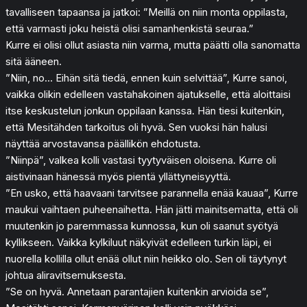
tavalliseen tapaansa ja jatkoi: ”Meillä on niin monta oppilasta,
että varmasti joku heistä olisi samanhenkistä seuraa.”
Kurre ei olisi ollut asiasta niin varma, mutta päätti olla sanomatta
sitä ääneen.
”Niin, no… Eihän sitä tiedä, ennen kuin selvittää”, Kurre sanoi,
vaikka olikin edelleen vastahakoinen ajatukselle, että aloittaisi
itse keskustelun jonkun oppilaan kanssa. Hän tiesi kuitenkin,
että Mesitähden tarkoitus oli hyvä. Sen vuoksi hän halusi
näyttää arvostavansa päällikön ehdotusta.
”Niinpä”, valkea kolli vastasi tyytyväisen oloisena. Kurre oli
aistivinaan hänessä myös pientä yllättyneisyyttä.
”En usko, että haavaani tarvitsee parannella enää kauaa”, Kurre
maukui vaihtaen puheenaihetta. Hän jätti mainitsematta, että oli
muutenkin jo paremmassa kunnossa, kun oli saanut syötyä
kyllikseen. Vaikka kylkiluut näkyivät edelleen turkin läpi, ei
nuorella kollilla ollut enää ollut niin heikko olo. Sen oli täytynyt
johtua aliravitsemuksesta.
”Se on hyvä. Annetaan parantajien kuitenkin arvioida se”,