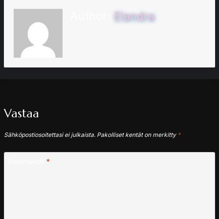
Author:
Elandra
Vastaa
Sähköpostiosoitettasi ei julkaista.
Pakolliset kentät on merkitty
*
Kommentti
*