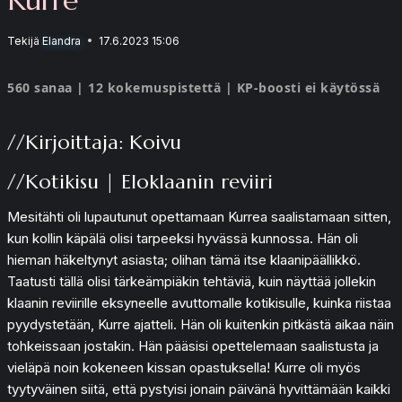
Tekijä
Elandra
17.6.2023 15:06
560 sanaa | 12 kokemuspistettä | KP-boosti ei käytössä
//Kirjoittaja: Koivu
//Kotikisu | Eloklaanin reviiri
Mesitähti oli lupautunut opettamaan Kurrea saalistamaan sitten,
kun kollin käpälä olisi tarpeeksi hyvässä kunnossa. Hän oli
hieman häkeltynyt asiasta; olihan tämä itse klaanipäällikkö.
Taatusti tällä olisi tärkeämpiäkin tehtäviä, kuin näyttää jollekin
klaanin reviirille eksyneelle avuttomalle kotikisulle, kuinka riistaa
pyydystetään, Kurre ajatteli. Hän oli kuitenkin pitkästä aikaa näin
tohkeissaan jostakin. Hän pääsisi opettelemaan saalistusta ja
vieläpä noin kokeneen kissan opastuksella! Kurre oli myös
tyytyväinen siitä, että pystyisi jonain päivänä hyvittämään kaikki