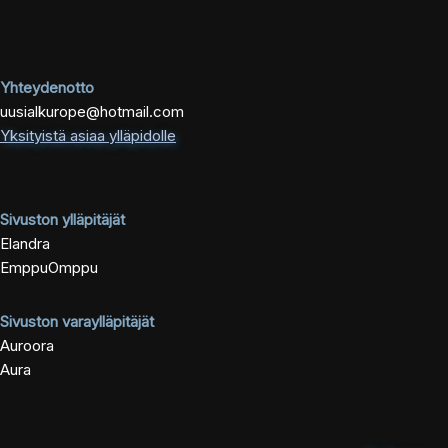
Yhteydenotto
uusialkurope@hotmail.com
Yksityistä asiaa ylläpidolle
Sivuston ylläpitäjät
Elandra
EmppuOmppu
Sivuston varaylläpitäjät
Auroora
Aura