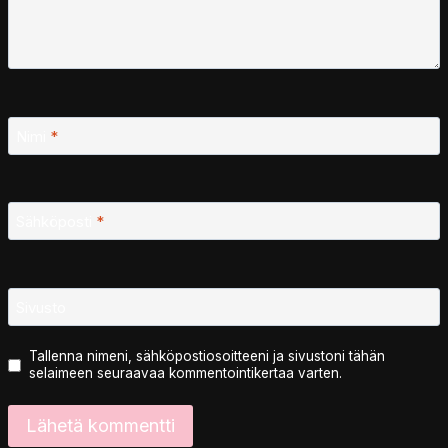
Nimi
*
Sähköposti
*
Sivusto
Tallenna nimeni, sähköpostiosoitteeni ja sivustoni tähän
selaimeen seuraavaa kommentointikertaa varten.