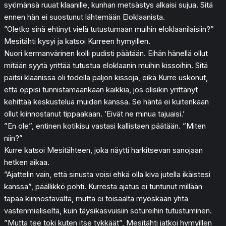
syömänsä ruuat klaanille, kunhan metsästys alkaisi sujua. Sitä
ennen hän ei suostunut lähtemään Eloklaanista.
”Oletko sinä ehtinyt vielä tutustumaan muihin eloklaanilaisiin?”
Mesitähti kysyi ja katsoi Kurreen hymyillen.
Nuori kermanvärinen kolli pudisti päätään. Eihän hänellä ollut
mitään syytä yrittää tutustua eloklaanin muihin kissoihin. Sitä
paitsi klaanissa oli todella paljon kissoja, eikä Kurre uskonut,
että oppisi tunnistamaankaan kaikkia, jos olisikin yrittänyt
kehittää keskustelua muiden kanssa. Se häntä ei kuitenkaan
ollut kiinnostanut tippaakaan. ’Eivät ne minua tajuaisi.’
”En ole”, entinen kotikisu vastasi kallistaen päätään. ”Miten
niin?”
Kurre katsoi Mesitähteen, joka näytti harkitsevan sanojaan
hetken aikaa.
”Ajattelin vain, että sinusta voisi ehkä olla kiva jutella ikäistesi
kanssa”, päällikkö pohti. Kurresta ajatus ei tuntunut millään
tapaa kiinnostavalta, mutta ei toisaalta myöskään yhtä
vastenmieliseltä, kuin täysikasvuisiin sotureihin tutustuminen.
”Mutta tee toki kuten itse tykkäät”, Mesitähti jatkoi hymyillen