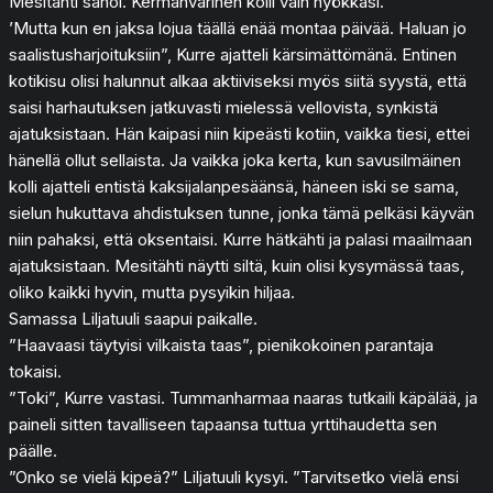
Mesitähti sanoi. Kermanvärinen kolli vain nyökkäsi.
’Mutta kun en jaksa lojua täällä enää montaa päivää. Haluan jo
saalistusharjoituksiin”, Kurre ajatteli kärsimättömänä. Entinen
kotikisu olisi halunnut alkaa aktiiviseksi myös siitä syystä, että
saisi harhautuksen jatkuvasti mielessä vellovista, synkistä
ajatuksistaan. Hän kaipasi niin kipeästi kotiin, vaikka tiesi, ettei
hänellä ollut sellaista. Ja vaikka joka kerta, kun savusilmäinen
kolli ajatteli entistä kaksijalanpesäänsä, häneen iski se sama,
sielun hukuttava ahdistuksen tunne, jonka tämä pelkäsi käyvän
niin pahaksi, että oksentaisi. Kurre hätkähti ja palasi maailmaan
ajatuksistaan. Mesitähti näytti siltä, kuin olisi kysymässä taas,
oliko kaikki hyvin, mutta pysyikin hiljaa.
Samassa Liljatuuli saapui paikalle.
”Haavaasi täytyisi vilkaista taas”, pienikokoinen parantaja
tokaisi.
”Toki”, Kurre vastasi. Tummanharmaa naaras tutkaili käpälää, ja
paineli sitten tavalliseen tapaansa tuttua yrttihaudetta sen
päälle.
”Onko se vielä kipeä?” Liljatuuli kysyi. ”Tarvitsetko vielä ensi