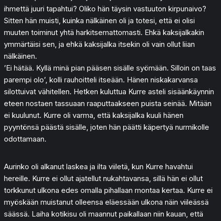
ihmettä juuri tapahtui? Oliko hän täysin vastuuton kirpunaivo?
Sitten hän muisti, kuinka nälkäinen oli ja totesi, että ei olisi
muuten toiminut yhtä harkitsemattomasti. Ehkä kaksijalkakin
ymmärtäisi sen, ja ehkä kaksijalka itsekin oli vain ollut liian
nälkäinen.
’Ei hätää. Kyllä minä pian pääsen sisälle syömään. Silloin on taas
parempi olo’, kolli rauhoitteli itseään. Hänen niskakarvansa
silottuivat vähitellen. Hetken kuluttua Kurre asteli sisäänkäynnin
eteen nostaen tassuaan raaputtaakseen puista seinää. Mitään
ei kuulunut. Kurre oli varma, että kaksijalka kuuli hänen
pyyntönsä päästä sisälle, joten hän päätti käpertyä nurmikolle
odottamaan.
Aurinko oli alkanut laskea ja ilta viiletä, kun Kurre havahtui
hereille. Kurre ei ollut ajatellut nukahtavansa, sillä hän ei ollut
torkkunut ulkona edes omalla pihallaan montaa kertaa. Kurre ei
myöskään muistanut olleensa eläessään ulkona näin viileässä
säässä. Laiha kotikisu oli maannut paikallaan niin kauan, että