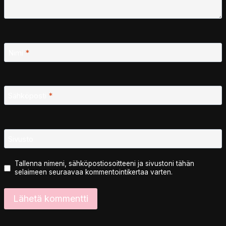
Nimi
*
Sähköposti
*
Sivusto
Tallenna nimeni, sähköpostiosoitteeni ja sivustoni tähän
selaimeen seuraavaa kommentointikertaa varten.