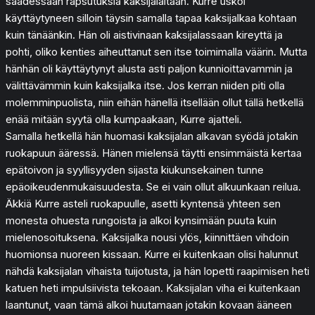
saadessaan rapsutuksia kaksijalaltaan. Kurre uskoi
käyttäytyneen silloin täysin samalla tapaa kaksijalkaa kohtaan
kuin tänäänkin. Hän oli aistivinaan kaksijalassaan kireyttä ja
pohti, oliko kenties aiheuttanut sen itse toimimalla väärin. Mutta
hänhän oli käyttäytynyt alusta asti paljon kunnioittavammin ja
välittävämmin kuin kaksijalka itse. Jos kerran niiden piti olla
molemminpuolista, niin eihän hänellä itsellään ollut tällä hetkellä
enää mitään syytä olla kumpaakaan, Kurre ajatteli.
Samalla hetkellä hän huomasi kaksijalan alkavan syödä jotakin
ruokapuun ääressä. Hänen mielensä täytti ensimmäistä kertaa
epätoivon ja syyllisyyden sijasta kiukunsekainen tunne
epäoikeudenmukaisuudesta. Se ei vain ollut alkuunkaan reilua.
Äkkiä Kurre asteli ruokapuulle, asetti kyntensä yhteen sen
monesta ohuesta rungoista ja alkoi kynsimään puuta kuin
mielenosoituksena. Kaksijalka nousi ylös, kiinnittäen vihdoin
huomionsa nuoreen kissaan. Kurre ei kuitenkaan olisi halunnut
nähdä kaksijalan vihaista tuijotusta, ja hän lopetti raapimisen heti
katuen heti impulsiivista tekoaan. Kaksijalan viha ei kuitenkaan
laantunut, vaan tämä alkoi huutamaan jotakin kovaan ääneen