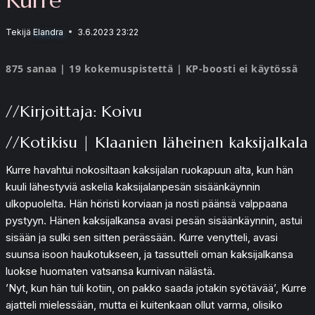
Tekijä
Elandra
3.6.2023 23:22
875 sanaa | 19 kokemuspistettä | KP-boosti ei käytössä
//Kirjoittaja: Koivu
//Kotikisu | Klaanien läheinen kaksijalkala
Kurre havahtui nokosiltaan kaksijalan ruokapuun alta, kun hän
kuuli lähestyviä askelia kaksijalanpesän sisäänkäynnin
ulkopuolelta. Hän höristi korviaan ja nosti päänsä valppaana
pystyyn. Hänen kaksijalkansa avasi pesän sisäänkäynnin, astui
sisään ja sulki sen sitten perässään. Kurre venytteli, avasi
suunsa isoon haukotukseen, ja tassutteli oman kaksijalkansa
luokse huomaten vatsansa kurnivan nälästä.
’Nyt, kun hän tuli kotiin, on pakko saada jotakin syötävää’, Kurre
ajatteli mielessään, mutta ei kuitenkaan ollut varma, olisiko