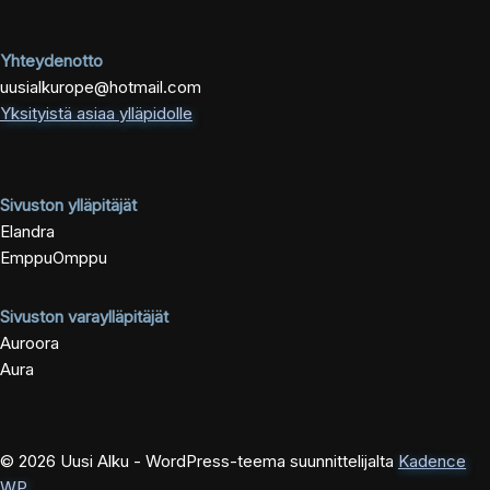
Yhteydenotto
uusialkurope@hotmail.com
Yksityistä asiaa ylläpidolle
Sivuston ylläpitäjät
Elandra
EmppuOmppu
Sivuston varaylläpitäjät
Auroora
Aura
© 2026 Uusi Alku - WordPress-teema suunnittelijalta
Kadence
WP