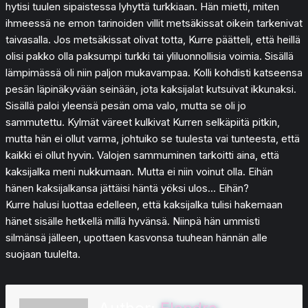
hytisi tuulen sipaistessa lyhyttä turkkiaan. Hän mietti, miten
ihmeessä ne emon tarinoiden villit metsäkissat oikein tarkenivat
taivasalla. Jos metsäkissat olivat totta, Kurre päätteli, että heillä
olisi pakko olla paksumpi turkki tai yliluonnollisia voimia. Sisällä
lämpimässä oli niin paljon mukavampaa. Kolli kohdisti katseensa
pesän läpinäkyvään seinään, jota kaksijalat kutsuivat ikkunaksi.
Sisällä paloi yleensä pesän oma valo, mutta se oli jo
sammutettu. Kylmät väreet kulkivat Kurren selkäpiitä pitkin,
mutta hän ei ollut varma, johtuiko se tuulesta vai tunteesta, että
kaikki ei ollut hyvin. Valojen sammuminen tarkoitti aina, että
kaksijalka meni nukkumaan. Mutta ei niin voinut olla. Eihän
hänen kaksijalkansa jättäisi häntä yöksi ulos… Eihän?
Kurre halusi luottaa edelleen, että kaksijalka tulisi hakemaan
hänet sisälle hetkellä millä hyvänsä. Niinpä hän ummisti
silmänsä jälleen, upottaen kasvonsa tuuhean hännän alle
suojaan tuulelta.