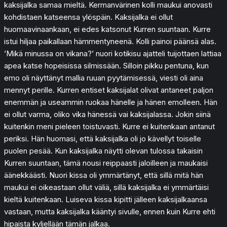
kaksijalka samaa mieltä. Kermanvärinen kolli maukui anovasti
kohdistaen katseensa ylöspäin. Kaksijalka ei ollut
huomaavinaankaan, ei edes katsonut Kurren suuntaan. Kurre
istui hiljaa paikallaan hämmentyneenä. Kolli painoi päänsä alas.
’Mikä minussa on vikana?’ nuori kotikisu ajatteli tuijottaen lattiaa
apea katse hopeisissa silmissään. Silloin pikku pentuna, kun
emo oli näyttänyt mallia ruuan pyytämisessä, viesti oli aina
mennyt perille. Kurren entiset kaksijalat olivat antaneet paljon
enemmän ja useammin ruokaa hänelle ja hänen emolleen. Hän
ei ollut varma, oliko vika hänessä vai kaksijalassa. Jokin siinä
kuitenkin meni pieleen toistuvasti. Kurre ei kuitenkaan antanut
periksi. Hän huomasi, että kaksijalka oli jo kävellyt toiselle
puolen pesää. Kun kaksijalka näytti olevan tulossa takaisin
Kurren suuntaan, tämä nousi reippaasti jaloilleen ja maukaisi
äänekkäästi. Nuori kissa oli ymmärtänyt, että sillä mitä hän
maukui ei oikeastaan ollut väliä, sillä kaksijalka ei ymmärtäisi
kieltä kuitenkaan. Luiseva kissa kipitti jälleen kaksijalkaansa
vastaan, mutta kaksijalka kääntyi sivulle, ennen kuin Kurre ehti
hipaista kyljellään tämän jalkaa.