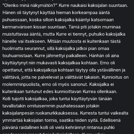
”Olenko minä näkymätön?” Kurre naukaisi kaksijalan suuntaan.
Hänen oli täytynyt käyttää hieman korkeampaa ääntä
puhuessaan, koska silloin kaksijalka kääntyi katsomaan
kermanvärisen kissan suuntaan. Tämä piti jotakin muminaa
muistuttavaa ääntä, mutta Kurre ei tiennyt, puhuiko kaksijalka
hänelle vai itsekseen. Mitään muutosta ei kuitenkaan tästä
huolimatta seurannut, sillä kaksijalka jatkoi pian omaa
touhuamistaan. Kurre jähmettyi paikalleen. Hänhän oli aina
käyttäytynyt niin mukavasti kaksijalkaa kohtaan. Emo oli
opettanut, että kaksijalkoja kohtaan täytyy olla ystävällinen ja
välittävä, jotta ne palvelevat ja välittävät takaisin. Kunnioitus on
molemminpuolista, emo oli myös sanonut. Kaksijalka ei
kuitenkaan tuntunut edes kunnioittavan Kurrea ollenkaan.
Kolli tuijotti kaksijalkaa, joka tuntui käyttäytyvän tänään
tavallistakin omituisemmin puuhatessaan jotakin
kaksijalanpesän ruokanurkkauksessa. Kurresta tuntui vaikealta
ymmärtää kaksijalan toimia, saatika niiden syitä. Edellisenä
päivänä raidallinen kolli oli vielä kehrännyt rintansa puhki