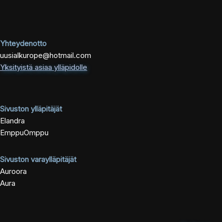
Yhteydenotto
uusialkurope@hotmail.com
Yksityistä asiaa ylläpidolle
Sivuston ylläpitäjät
Elandra
EmppuOmppu
Sivuston varaylläpitäjät
Auroora
Aura