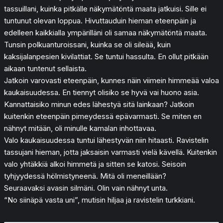
tassuillani, kuinka pitkälle näkymätöntä maata jatkuisi. Sille ei
tuntunut olevan loppua. Hivuttauduin hieman eteenpäin ja
edelleen kaikkialla ympärilläni oli samaa näkymätöntä maata.
Tunsin polkuanturoissani, kuinka se oli sileää, kuin
kaksijalanpesien kivilattiat. Se tuntui hassulta. En ollut pitkään
aikaan tuntenut sellaista.
Jatkoin varovasti eteenpäin, kunnes näin viimein himmeää valoa
kaukaisuudessa. En tiennyt olisiko se hyvä vai huono asia.
Kannattaisiko minun edes lähestyä sitä lainkaan? Jatkoin
kuitenkin eteenpäin pimeydessä epävarmasti. Se miten en
nähnyt mitään, oli minulle kamalan inhottavaa.
Valo kaukaisuudessa tuntui lähestyvän niin hitaasti. Ravistelin
tassujani hieman, jotta jaksaisin varmasti vielä kävellä. Kuitenkin
valo yhtäkkiä alkoi himmetä ja sitten se katosi. Seisoin
tyhjyydessä hölmistyneenä. Mitä oli meneillään?
Seuraavaksi avasin silmäni. Olin vain nähnyt unta.
“No siinäpä vasta uni”, mutisin hiljaa ja ravistelin turkkiani.