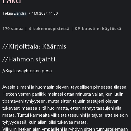
Tekijä
Elandra
11.9.2024 14:56
179 sanaa | 4 kokemuspistettä | KP-boosti ei käytössä
//Kirjoittaja: Käärmis
//Hahmon sijainti:
//Kujakissayhteisön pesä
Avasin silmäni ja huomasin olevani täydellisen pimeässä tilassa.
Hetken verran paniikki meinasi ottaa minusta vallan, kun luulin
tipahtavani tyhjyyteen, mutta sitten tajusin tassujeni olevan
tukevasti maassa siitä huolimatta, etten nähnyt tassujeni alla
maata. Tuntui karmealta vilkaista tassuihini ja tajuta, että seisoin
tyhjyydessä, kuin allani olisi tukevaa maata.
Vilkuilin hetken ajan ympärilleni ja ryhdyin sitten tunnustelemaan