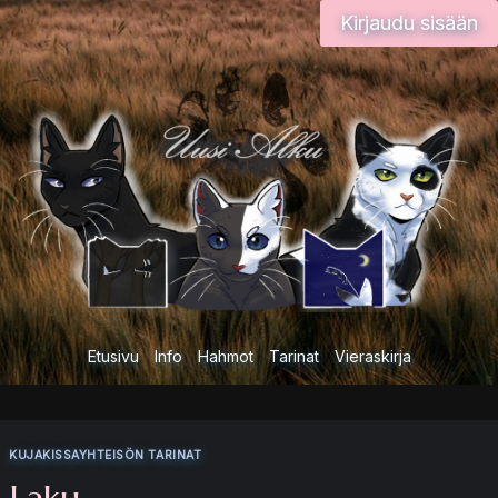
Siirry
Kirjaudu sisään
sisältöön
Etusivu
Info
Hahmot
Tarinat
Vieraskirja
KUJAKISSAYHTEISÖN TARINAT
Laku