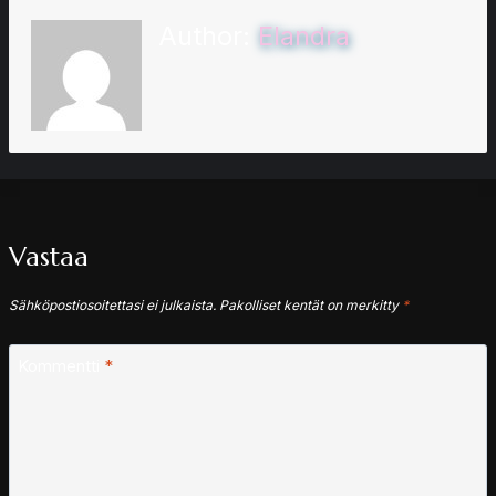
Author:
Elandra
Vastaa
Sähköpostiosoitettasi ei julkaista.
Pakolliset kentät on merkitty
*
Kommentti
*