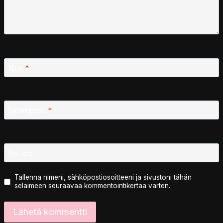
Nimi
*
Sähköposti
*
Sivusto
Tallenna nimeni, sähköpostiosoitteeni ja sivustoni tähän
selaimeen seuraavaa kommentointikertaa varten.