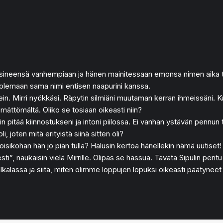
 etsineensä vanhempiaan ja hänen mainitessaan emonsa nimen aika tun
ui olemaan sama nimi entisen naapurini kanssa.
oikein. Mirri nyökkäsi. Räpytin silmiäni muutaman kerran ihmeissäni.
emättömältä. Oliko se tosiaan oikeasti niin?
tin pitää kiinnostukseni ja intoni piilossa. Ei vanhan ystävän pennun t
 joten mitä erityistä siinä sitten oli?
oisikohan hän jo pian tulla? Halusin kertoa hänellekin nämä uutiset!
ti”, naukaisin vielä Mirrille. Olipas se hassua. Tavata Sipulin pentu 
kalassa ja siitä, miten olimme loppujen lopuksi oikeasti päätyneet