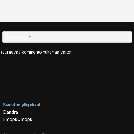
Sähköposti
*
n seuraavaa kommentointikertaa varten.
Sivuston ylläpitäjät
Elandra
EmppuOmppu