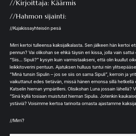
//Kirjoittaja: Käärmis
//Hahmon sijainti:
//Kujakissayhteisön pesä
Mirri kertoi tulleensa kaksijalkalasta. Sen jälkeen hän kertoi
pennun? Vai olikohan se ehkä täysin eri kissa, jolla vain satt
“Siis… Sipuli?” kysyin kuin varmistaakseni, että olin kuullut 
leikkitoverini pentuun. Ajatuksen hulluus tuntui niin ylitsepääs
“Minä tunsin Sipulin – jos se siis on sama Sipuli”, kerroin ja yri
vaikuttanut edes tietävän, missä hänen emonsa sillä hetkellä oli,
Katselin hieman ympärilleni. Olisikohan Luna jossain lähellä? V
“Sinä kyllä tosiaan muistutat hieman Sipulia. Jotenkin kaukaises
ystäviä? Voisimme kertoa tarinoita omasta ajastamme kaksijal
//Mirri?