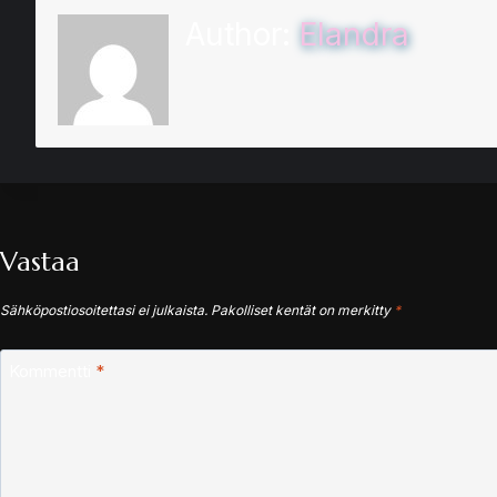
Author:
Elandra
Vastaa
Sähköpostiosoitettasi ei julkaista.
Pakolliset kentät on merkitty
*
Kommentti
*