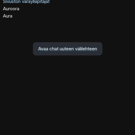
Sivuston varaylläpitäjät
Auroora
Aura
Avaa chat uuteen välilehteen