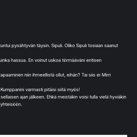
tui pysähtyvän täysin. Sipuli. Oliko Sipuli tosiaan saanut
 Kuinka hassua. En voinut uskoa törmääväni entisen
apaaminen niin ihmeellistä ollut, eihän? Tai siis ei Mirri
 Kumppanini varmasti pitäisi siitä myös!
sellaisen ajan jälkeen. Ehkä meistäkin voisi tulla vielä hyviäkin
 yhteisöön.