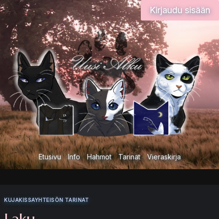
Siirry
Kirjaudu sisään
sisältöön
Etusivu
Info
Hahmot
Tarinat
Vieraskirja
KUJAKISSAYHTEISÖN TARINAT
Laku