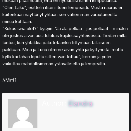
mukaan pitää huolta, että en hyökkäisi hänen kimppuunsa.
“Olen Laku”, esittelin itseni itseni lempeästi. Musta naaras ei
kuitenkaan näyttänyt yhtään sen vähemmän varautuneelta
minua kohtaan.
“Kukas sinä olet?” kysyin. “Ja älä pelkää – jos pelkäät – minäkin
olin joskus aivan uusi tulokas kujakissayhteisössä. Tiedän miltä
tuntuu, kun yhtäkkiä pakotetaankin liittymään tällaiseen
paikkaan. Minä ja Luna olimme aivan yhtä järkyttyneitä, mutta
kyllä kai tähän lopulta sitten vain tottuu”, kerroin ja yritin
vaikuttaa mahdollisimman ystävälliseltä ja lempeältä.
//Mirri?
Author:
Elandra