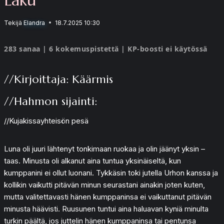
Tekijä
Elandra
18.7.2025 10:30
283 sanaa | 6 kokemuspistettä | KP-boosti ei käytössä
//Kirjoittaja: Käärmis
//Hahmon sijainti:
//Kujakissayhteisön pesä
Luna oli juuri lähtenyt tonkimaan ruokaa ja olin jäänyt yksin –
taas. Minusta oli alkanut aina tuntua yksinäiseltä, kun
kumppanini ei ollut luonani. Tykkäsin toki jutella Urhon kanssa ja
kollikin vaikutti pitävän minun seurastani ainakin joten kuten,
mutta valitettavasti hänen kumppaninsa ei vaikuttanut pitävän
minusta häävisti. Ruusunen tuntui aina haluavan kyniä minulta
turkin päältä, jos juttelin hänen kumppaninsa tai pentunsa