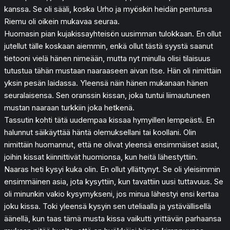
kanssa. Se oli sääli, koska Urho ja myöskin heidän pentunsa
Riemu oli oikein mukavaa seuraa.
Huomasin pian kujakissayhteisön uusimman tulokkaan. En ollut
jutellut tälle koskaan aiemmin, enkä ollut tästä syystä saanut
tietooni vielä hänen nimeään, mutta nyt minulla olisi tilaisuus
tutustua tähän mustaan naaraaseen aivan itse. Hän oli nimittäin
yksin pesän laidassa. Yleensä näin hänen mukanaan hänen
seuralaisensa. Sen oranssin kissan, joka tuntui liimautuneen
mustan naaraan turkkiin joka hetkenä.
Tassutin kohti tätä uudempaa kissaa hymyillen lempeästi. En
halunnut säikäyttää häntä olemuksellani tai koollani. Olin
nimittäin huomannut, että ne olivat yleensä ensimmäiset asiat,
joihin kissat kiinnittivät huomionsa, kun heitä lähestyttiin.
Naaras heti kysyi kuka olin. En ollut yllättynyt. Se oli yleisimmin
ensimmäinen asia, jota kysyttiin, kun tavattiin uusi tuttavuus. Se
oli minunkin vakio kysymykseni, jos minua lähestyi ensi kertaa
joku kissa. Toki yleensä kysyin sen uteliaalla ja ystävällisellä
äänellä, kun taas tämä musta kissa vaikutti yrittävän parhaansa