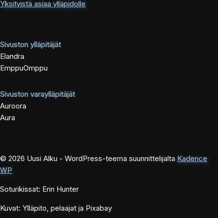
Yksityistä asiaa ylläpidolle
Sivuston ylläpitäjät
Elandra
EmppuOmppu
Sivuston varaylläpitäjät
Auroora
Aura
© 2026 Uusi Alku - WordPress-teema suunnittelijalta
Kadence
WP
Soturikissat: Erin Hunter
Kuvat: Ylläpito, pelaajat ja Pixabay