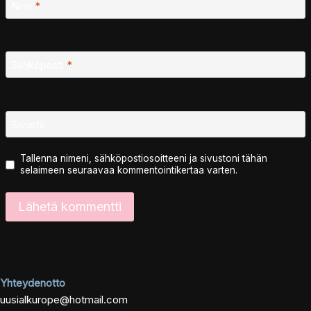
Nimi
*
Sähköposti
*
Sivusto
Tallenna nimeni, sähköpostiosoitteeni ja sivustoni tähän
selaimeen seuraavaa kommentointikertaa varten.
Yhteydenotto
uusialkurope@hotmail.com