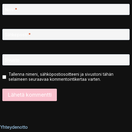
Nimi
*
Sähköposti
*
Sivusto
Tallenna nimeni, sähköpostiosoitteeni ja sivustoni tähän
selaimeen seuraavaa kommentointikertaa varten.
Yhteydenotto