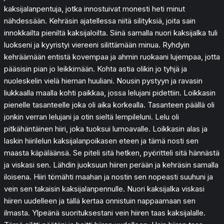
kaksijalanpentuja, jotka innostuivat monesti heti minut
nähdessään. Kehräsin ajatellessa niitä silityksiä, joita sain
innokkailta pieniltä kaksijaloilta. Siinä samalla nuori kaksijalka tuli
luokseni ja kyyristyi viereeni silittämään minua. Ryhdyin
kehräämään entistä kovempaa ja ahmin ruokaani lujempaa, jotta
pääsisin pian jo leikkimään. Kohta astia olikin jo tyhjä ja
nuoleskelin vielä hieman huuliani. Nousin pystyyn ja ravasin
liukkaalla maalla kohti paikkaa, jossa lelujani pidettiin. Loikkasin
pienelle tasanteelle joka oli aika korkealla. Tasanteen päällä oli
jonkin verran lelujani ja otin sieltä lempileluni. Lelu oli
pitkähäntäinen hiiri, joka tuoksui lumoavalle. Loikkasin alas ja
laskin hiirilelun kaksijalanpoikasen eteen ja tämä nosti sen
maasta käpäläänsä. Se piteli sitä hetken, pyöritteli sitä hännästä
ja viskasi sen. Lähdin juoksuun hiiren perään ja kehräsin samalla
iloisena. Hiiri tömähti maahan ja nostin sen nopeasti suuhuni ja
vein sen takaisin kaksijalanpennulle. Nuori kaksijalka viskasi
hiiren uudelleen ja tällä kertaa onnistuin nappaamaan sen
ilmasta. Ylpeänä suorituksestani vein hiiren taas kaksijalalle.