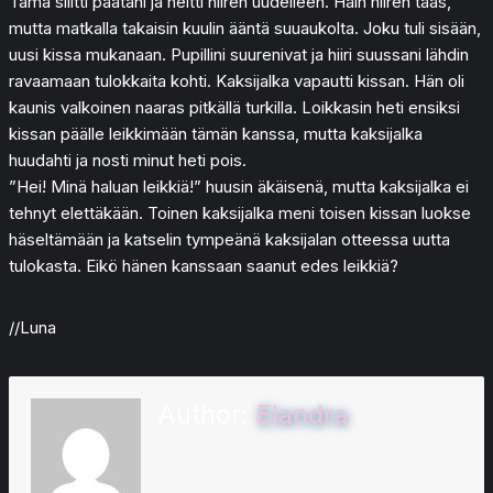
Tämä silitti päätäni ja heitti hiiren uudelleen. Hain hiiren taas,
mutta matkalla takaisin kuulin ääntä suuaukolta. Joku tuli sisään,
uusi kissa mukanaan. Pupillini suurenivat ja hiiri suussani lähdin
ravaamaan tulokkaita kohti. Kaksijalka vapautti kissan. Hän oli
kaunis valkoinen naaras pitkällä turkilla. Loikkasin heti ensiksi
kissan päälle leikkimään tämän kanssa, mutta kaksijalka
huudahti ja nosti minut heti pois.
”Hei! Minä haluan leikkiä!” huusin äkäisenä, mutta kaksijalka ei
tehnyt elettäkään. Toinen kaksijalka meni toisen kissan luokse
häseltämään ja katselin tympeänä kaksijalan otteessa uutta
tulokasta. Eikö hänen kanssaan saanut edes leikkiä?
//Luna
Author:
Elandra