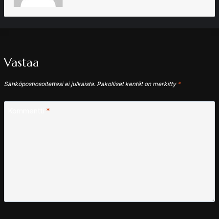
Vastaa
Sähköpostiosoitettasi ei julkaista.
Pakolliset kentät on merkitty
*
Kommentti
*