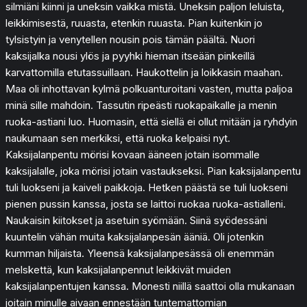
silmiäni kiinni ja uneksin vaikka mistä. Uneksin paljon leluista,
leikkimisestä, ruuasta, etenkin ruuasta. Pian kuitenkin jo
tylsistyin ja venytellen nousin pois tämän päältä. Nuori
kaksijalka nousi ylös ja pyyhki hieman itseään pinkeillä
karvattomilla etutassuillaan. Haukottelin ja loikkasin maahan.
Maa oli inhottavan kylmä polkuanturoitani vasten, mutta paljoa
minä sille mahdoin. Tassutin ripeästi ruokapaikalle ja menin
ruoka-astiani luo. Huomasin, että siellä ei ollut mitään ja ryhdyin
naukumaan sen merkiksi, että ruoka kelpaisi nyt.
Kaksijalanpentu mörisi kovaan ääneen jotain isommalle
kaksijalalle, joka mörisi jotain vastaukseksi. Pian kaksijalanpentu
tuli luokseni ja kaiveli paikkoja. Hetken päästä se tuli luokseni
pienen pussin kanssa, josta se laittoi ruokaa ruoka-astialleni.
Naukaisin kiitokset ja asetuin syömään. Siinä syödessäni
kuuntelin vähän muita kaksijalanpesän ääniä. Oli jotenkin
kumman hiljaista. Yleensä kaksijalanpesässä oli enemmän
melskettä, kun kaksijalanpennut leikkivät muiden
kaksijalanpentujen kanssa. Monesti niillä saattoi olla mukanaan
joitain minulle aivaan ennestään tuntemattomian