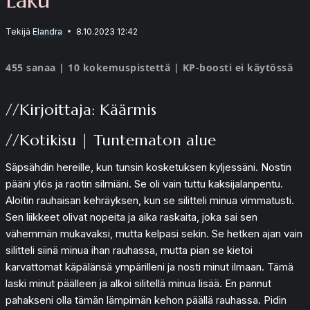
Tekijä
Elandra
8.10.2023 12:42
455 sanaa | 10 kokemuspistettä | KP-boosti ei käytössä
//Kirjoittaja: Käärmis
//Kotikisu | Tuntematon alue
Säpsähdin hereille, kun tunsin kosketuksen kyljessäni. Nostin
pääni ylös ja raotin silmiäni. Se oli vain tuttu kaksijalanpentu.
Aloitin rauhaisan kehräyksen, kun se silitteli minua vimmatusti.
Sen liikkeet olivat nopeita ja aika raskaita, joka sai sen
vähemmän mukavaksi, mutta kelpasi sekin. Se hetken ajan vain
silitteli siinä minua ihan rauhassa, mutta pian se kietoi
karvattomat käpälänsä ympärilleni ja nosti minut ilmaan. Tämä
laski minut päälleen ja alkoi silitellä minua lisää. En pannut
pahakseni olla tämän lämpimän kehon päällä rauhassa. Pidin