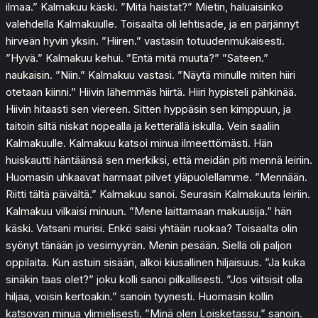
ilmaa.” Kalmakuu käski. ”Mitä haistat?” Mietin, haluaisinko
valehdella Kalmakuulle. Toisaalta oli lehtisade, ja en pärjännyt
hirveän hyvin yksin. ”Hiiren.” vastasin totuudenmukaisesti.
”Hyvä.” Kalmakuu kehui. ”Entä mitä muuta?” ”Sateen.”
naukaisin. ”Niin.” Kalmakuu vastasi. ”Näytä minulle miten hiiri
otetaan kiinni.” Hiivin lähemmäs hiirtä. Hiiri hypisteli pähkinää.
Hiivin hitaasti sen viereen. Sitten hyppäsin sen kimppuun, ja
taitoin siltä niskat nopealla ja ketterällä iskulla. Vein saaliin
Kalmakuulle. Kalmakuu katsoi minua ilmeettömästi. Hän
huiskautti häntäänsä sen merkiksi, että meidän piti mennä leiriin.
Huomasin uhkaavat harmaat pilvet yläpuolellamme. ”Mennään.
Riitti tältä päivältä.” Kalmakuu sanoi. Seurasin Kalmakuuta leiriin.
Kalmakuu vilkaisi minuun. ”Mene laittamaan makuusija.” hän
käski. Vatsani murisi. Enkö saisi yhtään ruokaa? Toisaalta olin
syönyt tänään jo vesimyyrän. Menin pesään. Siellä oli paljon
oppilaita. Kun astuin sisään, alkoi kiusallinen hiljaisuus. ”Ja kuka
sinäkin taas olet?” joku kolli sanoi pilkallisesti. ”Jos viitsisit olla
hiljaa, voisin kertoakin.” sanoin tyynesti. Huomasin kollin
katsovan minua ylimielisesti. ”Minä olen Loisketassu.” sanoin.