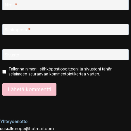
Nimi
*
Sähköposti
*
Sivusto
Tallenna nimeni, sähköpostiosoitteeni ja sivustoni tähän
selaimeen seuraavaa kommentointikertaa varten.
Yhteydenotto
uusialkurope@hotmail.com