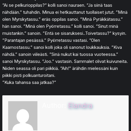
”Ai se pelkurioppilas?” kolli sanoi nauraen. ”Ja siinä taas
nähdään.” tuhahdin. Minua ei hetkauttanut tuollaiset jutut. ”Minä
olen Myrskytassu.” eräs oppilas sanoi. ”Minä Pyräkkätassu.”
hän sanoi. ”Minä olen Pyörretassu.” kolli sanoi. ”Sinut minä
muistankin.” sanoin. ”Entä se sisaruksesi..Toivetassu?” kysyin.
”Parantajan pesässä.” Pyörretassu vastasi. ”Olen
Kaamostassu.” sanoi kolli joka oli sanonut loukkauksia. ”Kiva
nähdä.” sanoin viileästi. ”Sinä nukut kai tuossa vuoteessa.”
sanoi Myrskytassu. ”Joo.” vastasin. Sammalet olivat kuivuneita.
Niiden seassa oli pari piikkiä. ”Aih!” ärähdin mielessäni kuin
piikki pisti polkuanturoitani.
”Kuka tahansa saa jatkaa?”
Author:
Elandra