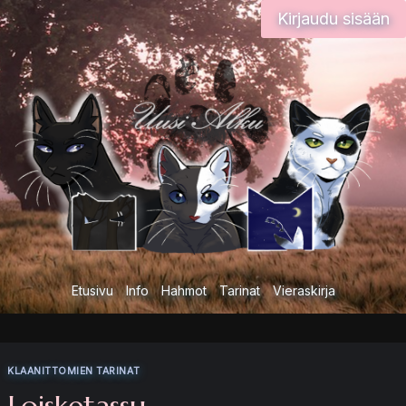
Siirry
Kirjaudu sisään
sisältöön
Etusivu
Info
Hahmot
Tarinat
Vieraskirja
KLAANITTOMIEN TARINAT
Loisketassu