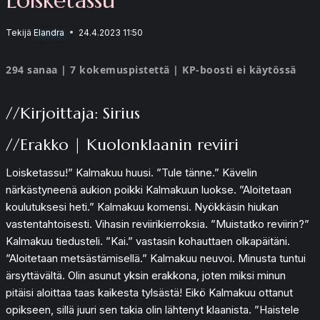
Tekijä
Elandra
24.4.2023 11:50
294 sanaa | 7 kokemuspistettä | KP-boosti ei käytössä
//Kirjoittaja: Sirius
//Erakko | Kuolonklaanin reviiri
Loisketassu!” Kalmakuu huusi. ”Tule tänne.” Kävelin
närkästyneenä aukion poikki Kalmakuun luokse. ”Aloitetaan
koulutuksesi heti.” Kalmakuu komensi. Nyökkäsin hiukan
vastentahtoisesti. Vihasin reviirikierroksia. ”Muistatko reviirin?”
Kalmakuu tiedusteli. ”Kai.” vastasin kohauttaen olkapäitäni.
”Aloitetaan metsästämisellä.” Kalmakuu neuvoi. Minusta tuntui
ärsyttävältä. Olin asunut yksin erakkona, joten miksi minun
pitäisi aloittaa taas kaikesta tylsästä! Eikö Kalmakuu ottanut
opikseen, sillä juuri sen takia olin lähtenyt klaanista. ”Haistele