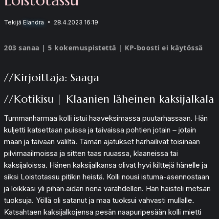
Tekijä
Elandra
28.4.2023 16:19
203 sanaa | 5 kokemuspistettä | KP-boosti ei käytössä
//Kirjoittaja: Saaga
//Kotikisu | Klaanien läheinen kaksijalkala
Tummanharmaa kolli istui haaveksimassa puutarhassaan. Hän
kuljetti katsettaan puissa ja taivaissa pohtien jotain – jotain
maan ja taivaan väliltä. Tämän ajatukset harhailivat toisinaan
pilvimaailmoissa ja sitten taas ruuassa, klaaneissa tai
kaksijaloissa. Hänen kaksijalkansa olivat hyvi kilttejä hänelle ja
siksi Loistotassu pitikin heistä. Kolli nousi istuma-asennostaan
ja loikkasi yli pihan aidan nenä värähdellen. Hän haisteli metsän
tuoksuja. Yöllä oli satanut ja maa tuoksui vahvasti mullalle.
Katsahtaen kaksijalkojensa pesän naapuripesään kolli mietti