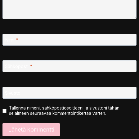
Nimi
*
Sähköposti
*
Sivusto
Tallenna nimeni, sähköpostiosoitteeni ja sivustoni tähän
selaimeen seuraavaa kommentointikertaa varten.