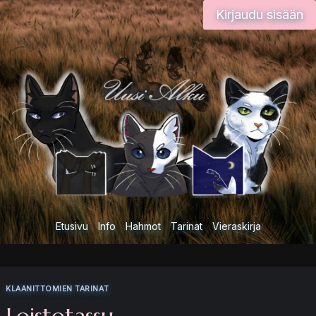
Siirry
Kirjaudu sisään
sisältöön
Etusivu
Info
Hahmot
Tarinat
Vieraskirja
KLAANITTOMIEN TARINAT
Loistotassu