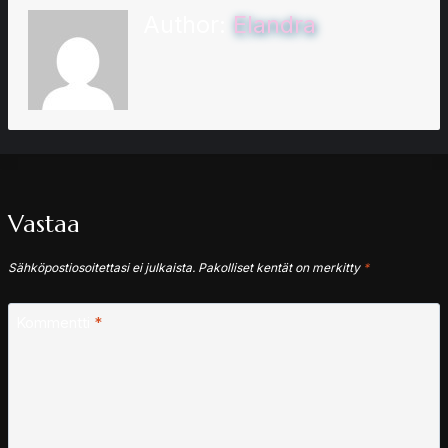
Author:
Elandra
Vastaa
Sähköpostiosoitettasi ei julkaista.
Pakolliset kentät on merkitty
*
Kommentti
*