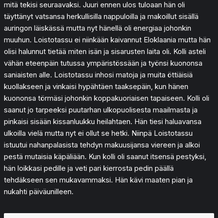
mitä tekisi seuraavaksi. Juuri ennen ulos tuloaan hän oli
täyttänyt vatsansa herkullisilla nappuloilla ja makoillut sisällä
auringon läiskässä mutta nyt hänellä oli energiaa johonkin
muuhun. Loistotassu ei niinkään kaivannut Eloklaania mutta hän
olisi halunnut tietää miten isän ja sisarusten laita oli. Kolli asteli
vähän eteenpäin tutussa ympäristössään ja työnsi kuononsa
saniaisten alle. Loistotassu inhosi matoja ja muita öttiäisiä
kuollakseen ja vinkaisi hypähtäen taaksepäin, kun hänen
kuononsa törmäsi johonkin koppakuoriaisen tapaiseen. Kolli oli
saanut jo tarpeeksi puutarhan ulkopuolisesta maailmasta ja
pinkaisi sisään kissanluukku heilahtaen. Hän tiesi haluavansa
ulkoilla vielä mutta nyt ei ollut se hetki. Niinpä Loistotassu
istuutui nahanpalasista tehdyn makuusijansa viereen ja alkoi
pestä mutaisia käpäliään. Kun kolli oli saanut itsensä pestyksi,
hän loikkasi pedille ja veti pari kierrosta pedin päällä
tehdäkseen sen mukavammaksi. Hän kävi maaten pian ja
nukahti päiväunilleen.