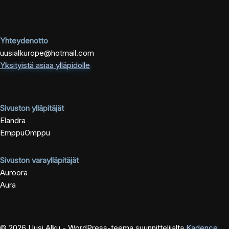
Yhteydenotto
uusialkurope@hotmail.com
Yksityistä asiaa ylläpidolle
Sivuston ylläpitäjät
Elandra
EmppuOmppu
Sivuston varaylläpitäjät
Auroora
Aura
© 2026 Uusi Alku - WordPress-teema suunnittelijalta
Kadence