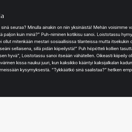
la
sinä seuraa? Minulla ainakin on niin yksinäistä! Mehän voisimme v
htä paljon kuin minä?” Puh-niminen kotikisu sanoi. Loistotassu hymyi
ei ollut mitenkään mestari sosiaallisissa tilanteissa mutta itsekukin
tseäni sellaisena, sillä pidän kiipeilystä!” Puh höpötteli kollien tasut
sen hyvä”, Loistotassu sanoi itseään vähätellen. Oikeasti kiipeily ol
värinen kissa naukui juuri, kun kaksikko kääntyi kaksijalkalan kadu
 ihmeissään kysymyksestä. “Tykkäätkö sinä saalistaa?” hetken empi