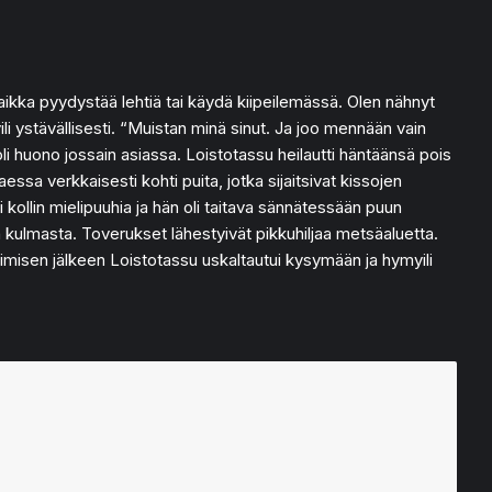
aikka pyydystää lehtiä tai käydä kiipeilemässä. Olen nähnyt
li ystävällisesti. “Muistan minä sinut. Ja joo mennään vain
 oli huono jossain asiassa. Loistotassu heilautti häntäänsä pois
taessa verkkaisesti kohti puita, jotka sijaitsivat kissojen
i kollin mielipuuhia ja hän oli taitava sännätessään puun
n kulmasta. Toverukset lähestyivät pikkuhiljaa metsäaluetta.
misen jälkeen Loistotassu uskaltautui kysymään ja hymyili