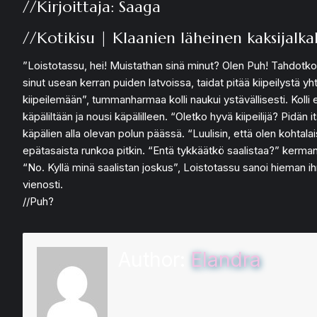
//Kirjoittaja: Saaga
//Kotikisu | Klaanien läheinen kaksijalka
”Loistotassu, hei! Muistathan sinä minut? Olen Puh! Tahdotko 
sinut usean kerran puiden latvoissa, taidat pitää kiipeilystä y
kiipeilemään”, tummanharmaa kolli naukui ystävällisesti. Kolli 
käpäliltään ja nousi käpälilleen. “Oletko hyvä kiipeilijä? Pidän i
käpälien alla olevan polun päässä. “Luulisin, että olen kohtalai
epätasaista runkoa pitkin. “Entä tykkäätkö saalistaa?” kerman
“No. Kyllä minä saalistan joskus”, Loistotassu sanoi hieman
vienosti.
//Puh?
Author:
Elandra