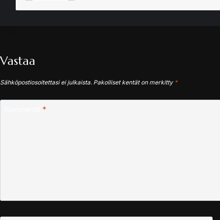
Vastaa
Sähköpostiosoitettasi ei julkaista.
Pakolliset kentät on merkitty
*
Kommentti
*