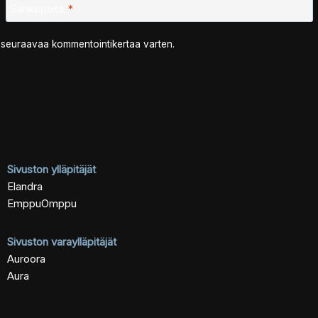
Sähköposti
*
n seuraavaa kommentointikertaa varten.
Sivuston ylläpitäjät
Elandra
EmppuOmppu
Sivuston varaylläpitäjät
Auroora
Aura