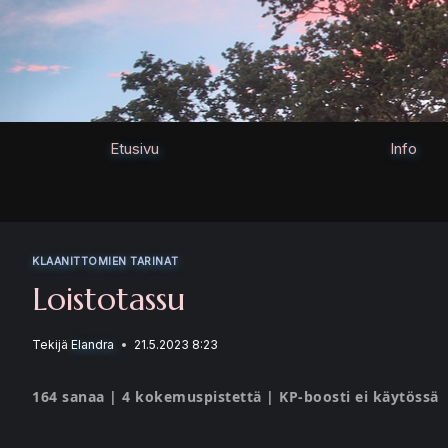
Siirry
sisältöön
Etusivu
Info
KLAANITTOMIEN TARINAT
Loistotassu
Tekijä
Elandra
21.5.2023 8:23
164 sanaa | 4 kokemuspistettä | KP-boosti ei käytössä