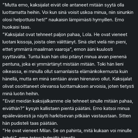
”Mutta emo, kaksijalat eivät ole antaneet mitään syytä olla
luottamatta heihin. Voi kun sinä voisit uskoa minua, niin sinunkin
olosi helpottuisi heti!” naukaisin lämpimästi hymyillen. Emo
huokaisi taas.
”Kaksijalat ovat tehneet paljon pahaa, Lola. He ovat vieneet
luotani kissoja, joista olen välittänyt. Sinä olet vielä niin pieni,
ettet ymmärrä maailman vaaroja”, emon ääni kuulosti
syyttävältä. Tuntui kuin hän olisi pitänyt minua aivan pienenä
pentuna, joka ei ymmärtänyt mistään mitään. Toki hän lieni
oikeassa, ei minulla ollut samanlaista elämänkokemusta kuin
hänellä, mutta en minä sentään aivan hiirenaivo ollut. Kaksijalat
olivat osoittaneet olevansa luottamuksen arvoisia, joten tietysti
minä luotin heihin.
”Eivät meidän kaksijalkamme ole tehneet sinulle mitään pahaa,
eiväthän?” kysyin kallistaen pientä päätäni. Emo katsoi minua
epäileväisesti ja näytti harkitsevan pitkään vastaustaan. Sitten
hän pudisteli taas päätään.
”He ovat vieneet Milan. Se on pahinta, mitä kukaan voi minulle
tehdä”, emo totesi kylmällä äänellä.