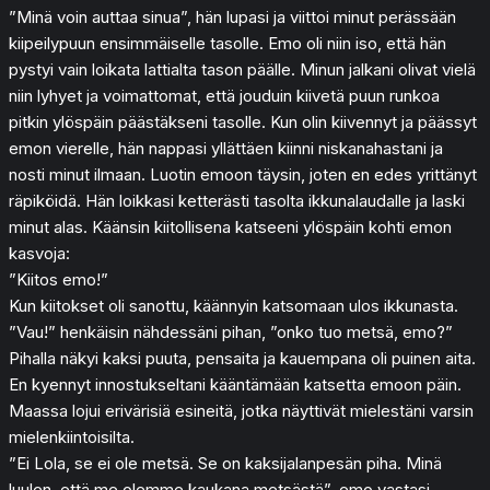
”Minä voin auttaa sinua”, hän lupasi ja viittoi minut perässään
kiipeilypuun ensimmäiselle tasolle. Emo oli niin iso, että hän
pystyi vain loikata lattialta tason päälle. Minun jalkani olivat vielä
niin lyhyet ja voimattomat, että jouduin kiivetä puun runkoa
pitkin ylöspäin päästäkseni tasolle. Kun olin kiivennyt ja päässyt
emon vierelle, hän nappasi yllättäen kiinni niskanahastani ja
nosti minut ilmaan. Luotin emoon täysin, joten en edes yrittänyt
räpiköidä. Hän loikkasi ketterästi tasolta ikkunalaudalle ja laski
minut alas. Käänsin kiitollisena katseeni ylöspäin kohti emon
kasvoja:
”Kiitos emo!”
Kun kiitokset oli sanottu, käännyin katsomaan ulos ikkunasta.
”Vau!” henkäisin nähdessäni pihan, ”onko tuo metsä, emo?”
Pihalla näkyi kaksi puuta, pensaita ja kauempana oli puinen aita.
En kyennyt innostukseltani kääntämään katsetta emoon päin.
Maassa lojui erivärisiä esineitä, jotka näyttivät mielestäni varsin
mielenkiintoisilta.
”Ei Lola, se ei ole metsä. Se on kaksijalanpesän piha. Minä
luulen, että me olemme kaukana metsästä”, emo vastasi