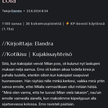
Tekijä
Elandra
23.6.2024 8:34
1180 sanaa | 30 kokemuspistettä |
KP-boosti käytössä
(1.15x)
//Kirjoittaja: Elandra
//Kotikisu | Kujakissayhteisö
Siitä, kun kaksijalat veivät Milan pois, oli kulunut nyt laskujeni
mukaan neljä aamua. Emo oli kaiken aikaa todella kireä ja
pahalla tuulella, etenkin silloin kun kaksijalat saapuivat
huoneeseen. Hän räyhäsi niille minkä kerkesi, vaikka minä yritin
sanoa emolle, ettei Milalla varmastikaan ollut mitään hätää.
”Minä olen varma, että he tuovat Milan vielä takaisin”, nau’uin
emolle vaimealla äänellä, kun makoilimme kiipeilypuun alla
sijaitsevassa kolossa. Emo ravisteli päätään.