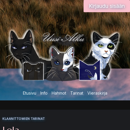
Siirry
Kirjaudu sisään
sisältöön
Etusivu
Info
Hahmot
Tarinat
Vieraskirja
KLAANITTOMIEN TARINAT
Lola