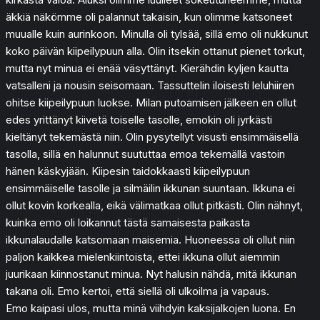
äkkiä näkömme oli palannut takaisin, kun olimme katsoneet
muualle kuin aurinkoon. Minulla oli tylsää, sillä emo oli nukkunut
koko päivän kiipeilypuun alla. Olin itsekin ottanut pienet torkut,
mutta nyt minua ei enää väsyttänyt. Kierähdin kyljen kautta
vatsalleni ja nousin seisomaan. Tassuttelin iloisesti leluhiiren
ohitse kiipeilypuun luokse. Milan putoamisen jälkeen en ollut
edes yrittänyt kiivetä toiselle tasolle, emokin oli jyrkästi
kieltänyt tekemästä niin. Olin pysytellyt visusti ensimmäisellä
tasolla, sillä en halunnut suututtaa emoa tekemällä vastoin
hänen käskyjään. Kiipesin taidokkaasti kiipeilypuun
ensimmäiselle tasolle ja silmäilin ikkunan suuntaan. Ikkuna ei
ollut kovin korkealla, eikä välimatkaa ollut pitkästi. Olin nähnyt,
kuinka emo oli loikannut tästä samaisesta paikasta
ikkunalaudalle katsomaan maisemia. Huoneessa oli ollut niin
paljon kaikkea mielenkiintoista, ettei ikkuna ollut aiemmin
juurikaan kiinnostanut minua. Nyt halusin nähdä, mitä ikkunan
takana oli. Emo kertoi, että siellä oli ulkoilma ja vapaus.
Emo kaipasi ulos, mutta minä viihdyin kaksijalkojen luona. En