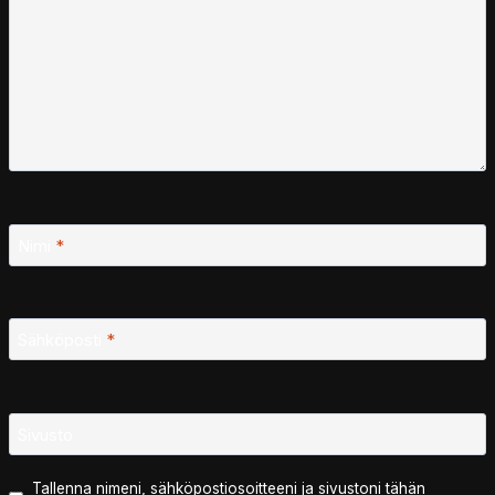
Nimi
*
Sähköposti
*
Sivusto
Tallenna nimeni, sähköpostiosoitteeni ja sivustoni tähän