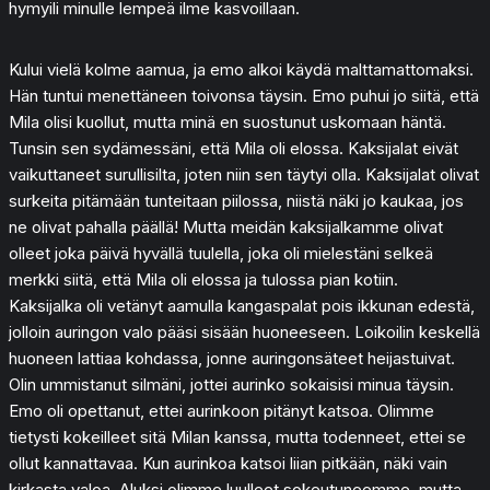
hymyili minulle lempeä ilme kasvoillaan.
Kului vielä kolme aamua, ja emo alkoi käydä malttamattomaksi.
Hän tuntui menettäneen toivonsa täysin. Emo puhui jo siitä, että
Mila olisi kuollut, mutta minä en suostunut uskomaan häntä.
Tunsin sen sydämessäni, että Mila oli elossa. Kaksijalat eivät
vaikuttaneet surullisilta, joten niin sen täytyi olla. Kaksijalat olivat
surkeita pitämään tunteitaan piilossa, niistä näki jo kaukaa, jos
ne olivat pahalla päällä! Mutta meidän kaksijalkamme olivat
olleet joka päivä hyvällä tuulella, joka oli mielestäni selkeä
merkki siitä, että Mila oli elossa ja tulossa pian kotiin.
Kaksijalka oli vetänyt aamulla kangaspalat pois ikkunan edestä,
jolloin auringon valo pääsi sisään huoneeseen. Loikoilin keskellä
huoneen lattiaa kohdassa, jonne auringonsäteet heijastuivat.
Olin ummistanut silmäni, jottei aurinko sokaisisi minua täysin.
Emo oli opettanut, ettei aurinkoon pitänyt katsoa. Olimme
tietysti kokeilleet sitä Milan kanssa, mutta todenneet, ettei se
ollut kannattavaa. Kun aurinkoa katsoi liian pitkään, näki vain
kirkasta valoa. Aluksi olimme luulleet sokeutuneemme, mutta