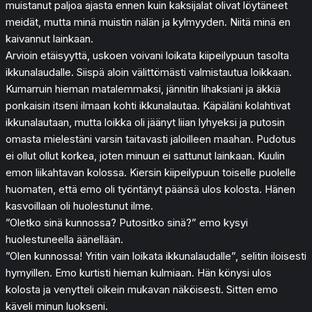
muistanut paljoa ajasta ennen kuin kaksijalat olivat löytäneet
meidät, mutta minä muistin nälän ja kylmyyden. Niitä minä en
kaivannut lainkaan.
Arvioin etäisyyttä, uskoen voivani loikata kiipeilypuun tasolta
ikkunalaudalle. Siispä aloin välittömästi valmistautua loikkaan.
Kumarruin hieman matalemmaksi, jännitin lihaksiani ja äkkiä
ponkaisin itseni ilmaan kohti ikkunalautaa. Käpäläni kolahtivat
ikkunalautaan, mutta loikka oli jäänyt liian lyhyeksi ja putosin
omasta mielestäni varsin taitavasti jaloilleen maahan. Pudotus
ei ollut ollut korkea, joten minuun ei sattunut lainkaan. Kuulin
emon liikahtavan kolossa. Kiersin kiipeilypuun toiselle puolelle
huomaten, että emo oli työntänyt päänsä ulos kolosta. Hänen
kasvoillaan oli huolestunut ilme.
”Oletko sinä kunnossa? Putositko sinä?” emo kysyi
huolestuneella äänellään.
”Olen kunnossa! Yritin vain loikata ikkunalaudalle”, selitin iloisesti
hymyillen. Emo kurtisti hieman kulmiaan. Hän könysi ulos
kolosta ja venytteli oikein mukavan näköisesti. Sitten emo
käveli minun luokseni.