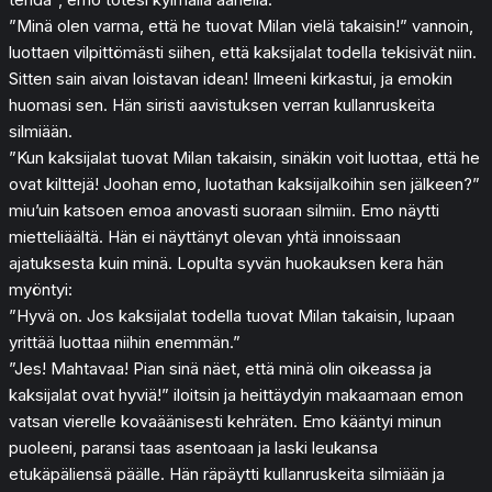
”Minä olen varma, että he tuovat Milan vielä takaisin!” vannoin,
luottaen vilpittömästi siihen, että kaksijalat todella tekisivät niin.
Sitten sain aivan loistavan idean! Ilmeeni kirkastui, ja emokin
huomasi sen. Hän siristi aavistuksen verran kullanruskeita
silmiään.
”Kun kaksijalat tuovat Milan takaisin, sinäkin voit luottaa, että he
ovat kilttejä! Joohan emo, luotathan kaksijalkoihin sen jälkeen?”
miu’uin katsoen emoa anovasti suoraan silmiin. Emo näytti
mietteliäältä. Hän ei näyttänyt olevan yhtä innoissaan
ajatuksesta kuin minä. Lopulta syvän huokauksen kera hän
myöntyi:
”Hyvä on. Jos kaksijalat todella tuovat Milan takaisin, lupaan
yrittää luottaa niihin enemmän.”
”Jes! Mahtavaa! Pian sinä näet, että minä olin oikeassa ja
kaksijalat ovat hyviä!” iloitsin ja heittäydyin makaamaan emon
vatsan vierelle kovaäänisesti kehräten. Emo kääntyi minun
puoleeni, paransi taas asentoaan ja laski leukansa
etukäpäliensä päälle. Hän räpäytti kullanruskeita silmiään ja