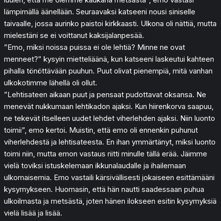
lämpimällä äänellään. Seuraavaksi katseeni nousi siniselle
taivaalle, jossa aurinko paistoi kirkkaasti. Ulkona oli nättiä, mutta
mielestäni se ei voittanut kaksijalanpesää.
”Emo, miksi noissa puissa ei ole lehtiä? Minne ne ovat
menneet?” kysyin mietteliäänä, kun katseeni laskeutui kahteen
pihalla tönöttävään puuhun. Puut olivat pienempiä, mitä vanhan
ulkokotimme lähellä oli ollut.
”Lehtisateen aikaan puut ja pensaat pudottavat oksansa. Ne
menevät nukkumaan lehtikadon ajaksi. Kun hiirenkorva saapuu,
ne tekevät itselleen uudet lehdet viherlehden ajaksi. Niin luonto
toimii”, emo kertoi. Muistin, että emo oli ennenkin puhunut
viherlehdestä ja lehtisateesta. En ihan ymmärtänyt, miksi luonto
toimi niin, mutta emon vastaus riitti minulle tällä erää. Jäimme
vielä toviksi istuskelemaan ikkunalaudalle ja ihailemaan
ulkomaisemia. Emo vastaili kärsivällisesti jokaiseen esittämääni
kysymykseen. Huomasin, että hän nautti saadessaan puhua
ulkoilmasta ja metsästä, joten hänen ilokseen esitin kysymyksiä
vielä lisää ja lisää.