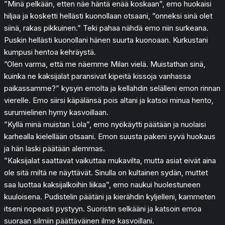
”Minä pelkään, etten näe häntä enää koskaan”, emo huokaisi
hiljaa ja kosketti hellästi kuonollaan otsaani, ”onneksi sinä olet
siinä, rakas pikkuinen.” Teki pahaa nähdä emo niin surkeana.
Puskin hellästi kuonollani hänen suurta kuonoaan. Kurkustani
kumpusi hentoa kehräystä.
”Olen varma, että me näemme Milan vielä. Muistathan sinä,
kuinka ne kaksijalat paransivat kipeitä kissoja vanhassa
paikassamme?” kysyin emolta ja kellahdin selälleni emon rinnan
vierelle. Emo siirsi käpälänsä pois altani ja katsoi minua hento,
surumielinen hymy kasvoillaan.
”Kyllä minä muistan Lola”, emo nyökäytti päätään ja nuolaisi
karhealla kielellään otsaani. Emon suusta pakeni syvä huokaus
ja hän laski päätään alemmas.
”Kaksijalat saattavat vaikuttaa mukavilta, mutta asiat eivät aina
ole sitä miltä ne näyttävät. Sinulla on kultainen sydän, muttet
saa luottaa kaksijalkoihin liikaa”, emo naukui huolestuneen
kuuloisena. Pudistelin päätäni ja kierähdin kyljelleni, kammeten
itseni nopeasti pystyyn. Suoristin selkääni ja katsoin emoa
suoraan silmiin päättäväinen ilme kasvoillani.