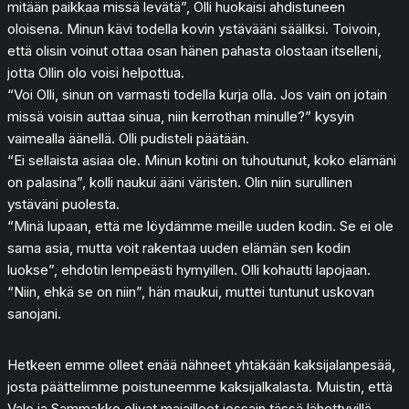
mitään paikkaa missä levätä”, Olli huokaisi ahdistuneen
oloisena. Minun kävi todella kovin ystävääni sääliksi. Toivoin,
että olisin voinut ottaa osan hänen pahasta olostaan itselleni,
jotta Ollin olo voisi helpottua.
“Voi Olli, sinun on varmasti todella kurja olla. Jos vain on jotain
missä voisin auttaa sinua, niin kerrothan minulle?” kysyin
vaimealla äänellä. Olli pudisteli päätään.
“Ei sellaista asiaa ole. Minun kotini on tuhoutunut, koko elämäni
on palasina”, kolli naukui ääni väristen. Olin niin surullinen
ystäväni puolesta.
“Minä lupaan, että me löydämme meille uuden kodin. Se ei ole
sama asia, mutta voit rakentaa uuden elämän sen kodin
luokse”, ehdotin lempeästi hymyillen. Olli kohautti lapojaan.
“Niin, ehkä se on niin”, hän maukui, muttei tuntunut uskovan
sanojani.
Hetkeen emme olleet enää nähneet yhtäkään kaksijalanpesää,
josta päättelimme poistuneemme kaksijalkalasta. Muistin, että
Valo ja Sammakko olivat majailleet jossain tässä lähettyvillä,