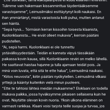
Tulimme vain hakemaan kissanminttua täydentääksemme
varastojamme”, Leimusilmäksi esittäytynyt kolli naukaisi. En
ihan ymmärtänyt, mistä varastoista kolli puhui, mutten antanut
sen häiritä.
“Sepä hyvä… Törmäsin kerran kissoihin toisesta klaanista,
Kuolonklaanista… He eivät olleet mukavia”, kerroin päätäni
pudistellen.
“Ai, sepä harmi. Kuolonklaani ei ole tunnettu
ystävällisyydestään. Teidän ei kannata viipyä tässäkään
paikassa kovin kauaa, sillä Kuolonklaanin reviiri on melko lähellä.
He saattavat haistaa hajunne ja tulla ajamaan teidät pois. Ja
minä voin luvata, että sitä te ette halua”, Leimusilmä naukaisi.
“Kiitos neuvosta”, kiitin päätäni nyökytellen. Leimusilmä vilkaisi
yrttejä ja kääntyi kuitenkin vielä minun puoleeni.
“Ette te tahtoisi lähteä meidän mukaamme? Eloklaani on todella
mukava paikka, jossa hyväksymme jokaisen sellaisena kuin he
ovat. Näytätte olevan kovin nuoria. Yksin ulkona eläminen on
varmasti rankkaa. Klaani voisi tarjota teille suojaa ja turvaa, jos