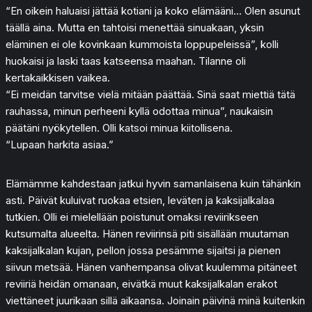
“En oikein haluaisi jättää kotiani ja koko elämääni… Olen asunut
täällä aina. Mutta en tahtoisi menettää sinuakaan, yksin
eläminen ei ole kovinkaan kummoista loppupeleissä”, kolli
huokaisi ja laski taas katseensa maahan. Tilanne oli
kertakaikkisen vaikea.
“Ei meidän tarvitse vielä mitään päättää. Sinä saat miettiä tätä
rauhassa, minun perheeni kyllä odottaa minua”, naukaisin
päätäni nyökytellen. Olli katsoi minua kiitollisena.
“Lupaan harkita asiaa.”
Elämämme kahdestaan jatkui hyvin samanlaisena kuin tähänkin
asti. Päivät kuluivat ruokaa etsien, leväten ja kaksijalkalaa
tutkien. Olli ei mielellään poistunut omaksi reviirikseen
kutsumalta alueelta. Hänen reviirinsä piti sisällään muutaman
kaksijalkalan kujan, pellon jossa pesämme sijaitsi ja pienen
siivun metsää. Hänen vanhempansa olivat kuulemma pitäneet
reviiriä heidän omanaan, eivätkä muut kaksijalkalan erakot
viettäneet juurikaan sillä aikaansa. Joinain päivinä minä kuitenkin