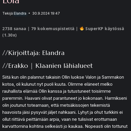
Tekijä
Elandra
30.9.2024 19:47
2738 sanaa | 79 kokemuspistettä |
SuperKP käytössä
(1.30x)
//Kirjoittaja: Elandra
//Erakko | Klaanien lähialueet
Siitä kun olin palannut takaisin Ollin luokse Valon ja Sammakon
kotoa, oli kulunut nyt puoli kuuta. Olimme eläneet melko
rauhallista elämää Ollin kanssa ja tutustuneet toisiimme
paremmin. Haavani olivat parantuneet jo kokonaan. Harmikseni
olin joutunut toteamaan, että metsäkissojen tekemistä
haavoista jäisi pysyvät jäljet nahkaani. Lyhyt ja ohut turkkini ei
ollut riittävä peittämään arpia, vaan ne tulisivat erottumaan
karvattomina kohtina selkeästi jo kaukaa. Nopeasti olin tottunut