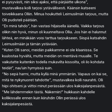
ei pysyvästi, niin siksi ajaksi, että pärjäätte ulkona”,
mustavalkea kolli tarjosi ystävällisesti. Käänsin katseeni
toiveikkaana Olliin. Minua houkutteli Leimusilmän tarjous, mutta
Olli pudisteli päätään.
“En minä tahdo”, hän vastasi hiljaisella äänellä. Vaikka tarjous
olikin niin hyvä, minun oli kuunneltava Ollia. Jos hän ei halunnut
lähteä, en minäkään voisi tarttua tarjoukseen. Siispä katsahdin
Leimusilmään ja tämän ystävään.
“Kuten Olli sanoi, meidän paikkamme ei ole klaanissa. Se
kuulostaa hyvältä, mutta meidän on mentävä muualle. Te
vaikutatte kuitenkin todella mukavilta kissoilta, oli ilo kohdata
teidät”, nau’uin hymyissä suin.
“No sepä harmi, mutta kyllä minä ymmärrän. Vapaus on kai se,
mitä te nykynuoret tahdotte”, mustavalkea kolli naurahti. Olli
hiipi ohitseni ja viittoi minut perässään ulos kaksijalanpesästä.
“Me lähdemmekin tästä. Näkemiin!” huikkasin kahdelle
kollikissalle ennen kuin kiiruhdin Ollin perässä ulos
kaksijalanpesästä.