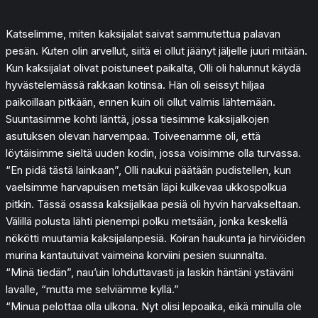
Katselimme, miten kaksijalat saivat sammutettua palavan
pesän. Kuten olin arvellut, siitä ei ollut jäänyt jäljelle juuri mitään.
Kun kaksijalat olivat poistuneet paikalta, Olli oli halunnut käydä
hyvästelemässä rakkaan kotinsa. Hän oli seissyt hiljaa
paikoillaan pitkään, ennen kuin oli ollut valmis lähtemään.
Suuntasimme kohti länttä, jossa tiesimme kaksijalkojen
asutuksen olevan harvempaa. Toiveenamme oli, että
löytäisimme sieltä uuden kodin, jossa voisimme olla turvassa.
“En pidä tästä lainkaan”, Olli naukui päätään pudistellen, kun
vaelsimme harvapuisen metsän läpi kulkevaa ukkospolkua
pitkin. Tässä osassa kaksijalkaa pesiä oli hyvin harvakseltaan.
Välillä polusta lähti pienempi polku metsään, jonka keskellä
nökötti muutamia kaksijalanpesiä. Koiran haukunta ja hirviöiden
murina kantautuivat vaimeina korviini pesien suunnalta.
“Minä tiedän”, nau’uin lohduttavasti ja laskin häntäni ystäväni
lavalle, “mutta me selviämme kyllä.”
“Minua pelottaa olla ulkona. Nyt olisi lepoaika, eikä minulla ole