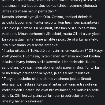
jätä sinua, minä lupaan. Jos joskus tahdot, voimme yhdessä
lähteä etsimään minun perhettäni.”
Katsoin iloisesti hymyillen Ollia. Omista, itselleni tärkeistä
asioista luopuminen tuntui helpolta, kun tiesin sen parantavan
Ollin oloa ja elämää. En halunnut, että hän olisi surkea minun
vuokseni. Minun perheeni kyllä odotti, mutta Olli oli aivan yksin.
En voisi jättää häntä tänne ja lähteä pois. Se olisi kamala teko,
jota ei koskaan voisi antaa anteeksi.
”Ihanko oikeasti? Tekisitkö sen vain minun vuokseni?” Olli kysyi
yllättyneenä. Huomasin, miten hänen silmänsä alkoivat kostua
ja kuinka hymy kohosi kollin kasvoille. Hän todellakin liikuttui
sanoistani, joka sai minun oloni entistä paremmaksi. Tuntui kuin
olisin tehnyt jotain todella hyvää, ja se sai minut iloiseksi.
”Tietysti. Luuletko sinä, että me voisimme joskus lähteä
etsimään perhettäni? Kaksijalat antaisivat varmasti sinullekin
kodin heidän luotaan, he ovat niin mukavia”, naukaisin iloisella
äänellä. Ollin korvat painuivat luimuun ja epäluuloinen katse
ilmestyi hänen kasvoilleen.