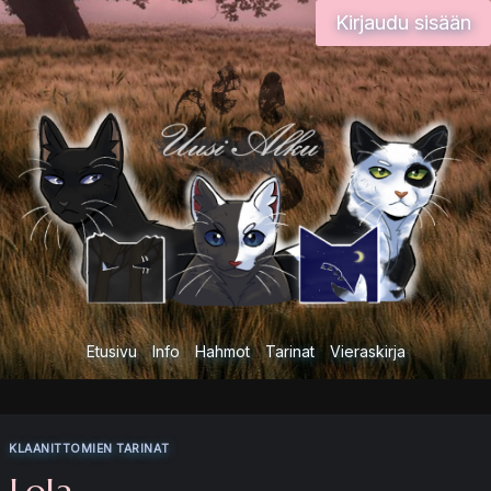
Siirry
Kirjaudu sisään
sisältöön
Etusivu
Info
Hahmot
Tarinat
Vieraskirja
KLAANITTOMIEN TARINAT
Lola