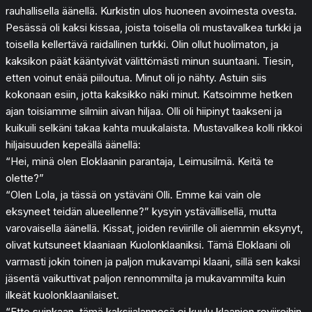
rauhallisella äänellä. Kurkistin ulos huoneen avoimesta ovesta.
Pesässä oli kaksi kissaa, joista toisella oli mustavalkea turkki ja
toisella kellertävä raidallinen turkki. Olin ollut huolimaton, ja
kaksikon päät kääntyivät välittömästi minun suuntaani. Tiesin,
etten voinut enää piiloutua. Minut oli jo nähty. Astuin siis
kokonaan esiin, jotta kaksikko näki minut. Katsoimme hetken
ajan toisiamme silmiin aivan hiljaa. Olli oli hiipinyt taakseni ja
kuikuili selkäni takaa kahta muukalaista. Mustavalkea kolli rikkoi
hiljaisuuden kepeällä äänellä:
“Hei, minä olen Eloklaanin parantaja, Leimusilmä. Keitä te
olette?”
“Olen Lola, ja tässä on ystäväni Olli. Emme kai vain ole
eksyneet teidän alueellenne?” kysyin ystävällisellä, mutta
varovaisella äänellä. Kissat, joiden reviirille oli aiemmin eksynyt,
olivat kutsuneet klaaniaan Kuolonklaaniksi. Tämä Eloklaani oli
varmasti jokin toinen ja paljon mukavampi klaani, sillä sen kaksi
jäsentä vaikuttivat paljon rennommilta ja mukavammilta kuin
ilkeät kuolonklaanilaiset.
“Ette suinkaan, tämä kaksijalanpesä ei kuulu klaanien reviireihin.