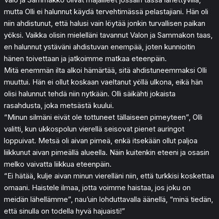
mutta Olli ei halunnut käydä tervehtimässä pelastajiani. Hän oli
niin ahdistunut, että halusi vain löytää jonkin turvallisen paikan
yöksi. Vaikka olisin mielelläni tavannut Valon ja Sammakon taas,
en halunnut ystäväni ahdistuvan enempää, joten kunnioitin
hänen toivettaan ja jatkoimme matkaa eteenpäin.
Mitä enemmän ilta alkoi hämärtää, sitä ahdistuneemmaksi Olli
muuttui. Hän ei ollut koskaan vaeltanut yöllä ulkona, eikä hän
olisi halunnut tehdä niin nytkään. Olli säikähti jokaista
rasahdusta, joka metsästä kuului.
“Minun silmäni eivät ole tottuneet tällaiseen pimeyteen”, Olli
valitti, kun ukkospolun vierellä seisovat pienet auringot
loppuivat. Metsä oli aivan pimeä, enkä itsekään ollut paljoa
liikkunut aivan pimeällä alueella. Näin kuitenkin eteeni ja osasin
melko vaivatta liikkua eteenpäin.
“Ei hätää, kulje aivan minun vierelläni niin, että turkkisi koskettaa
omaani. Haistele ilmaa, jotta voimme haistaa, jos joku on
meidän lähellämme”, nau’uin lohduttavalla äänellä, “minä tiedän,
että sinulla on todella hyvä hajuaisti!”