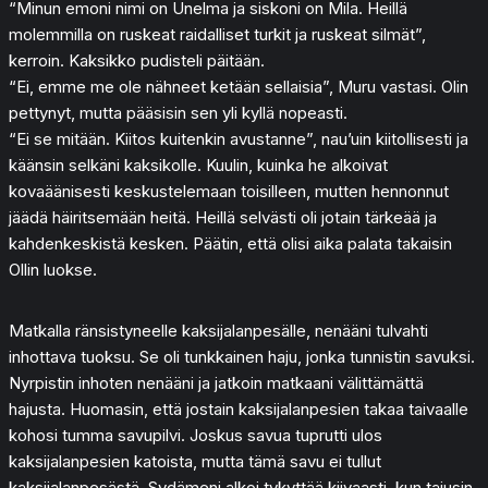
“Minun emoni nimi on Unelma ja siskoni on Mila. Heillä
molemmilla on ruskeat raidalliset turkit ja ruskeat silmät”,
kerroin. Kaksikko pudisteli päitään.
“Ei, emme me ole nähneet ketään sellaisia”, Muru vastasi. Olin
pettynyt, mutta pääsisin sen yli kyllä nopeasti.
“Ei se mitään. Kiitos kuitenkin avustanne”, nau’uin kiitollisesti ja
käänsin selkäni kaksikolle. Kuulin, kuinka he alkoivat
kovaäänisesti keskustelemaan toisilleen, mutten hennonnut
jäädä häiritsemään heitä. Heillä selvästi oli jotain tärkeää ja
kahdenkeskistä kesken. Päätin, että olisi aika palata takaisin
Ollin luokse.
Matkalla ränsistyneelle kaksijalanpesälle, nenääni tulvahti
inhottava tuoksu. Se oli tunkkainen haju, jonka tunnistin savuksi.
Nyrpistin inhoten nenääni ja jatkoin matkaani välittämättä
hajusta. Huomasin, että jostain kaksijalanpesien takaa taivaalle
kohosi tumma savupilvi. Joskus savua tuprutti ulos
kaksijalanpesien katoista, mutta tämä savu ei tullut
kaksijalanpesästä. Sydämeni alkoi tykyttää kiivaasti, kun tajusin