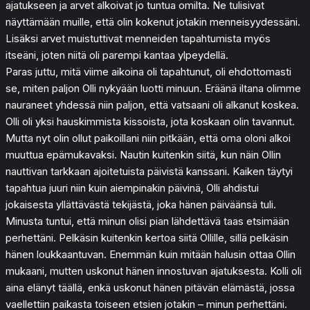
ajatukseen ja arvet alkoivat jo tuntua omilta. Ne tulisivat
näyttämään muille, että olin kokenut jotakin menneisyydessäni.
Lisäksi arvet muistuttivat menneiden tapahtumista myös
itseäni, joten niitä oli parempi kantaa ylpeydellä.
Paras juttu, mitä viime aikoina oli tapahtunut, oli ehdottomasti
se, miten paljon Olli nykyään luotti minuun. Eräänä iltana olimme
nauraneet yhdessä niin paljon, että vatsaani oli alkanut koskea.
Olli oli yksi hauskimmista kissoista, jota koskaan olin tavannut.
Mutta nyt olin ollut paikoillani niin pitkään, että oma oloni alkoi
muuttua epämukavaksi. Nautin kuitenkin siitä, kun näin Ollin
nauttivan tarkkaan ajoitetuista päivistä kanssani. Kaiken täytyi
tapahtua juuri niin kuin aiempinakin päivinä, Olli ahdistui
jokaisesta yllättävästä tekijästä, joka hänen päiväänsä tuli.
Minusta tuntui, että minun olisi pian lähdettävä taas etsimään
perhettäni. Pelkäsin kuitenkin kertoa siitä Ollille, sillä pelkäsin
hänen loukkaantuvan. Enemmän kuin mitään halusin ottaa Ollin
mukaani, mutten uskonut hänen innostuvan ajatuksesta. Kolli oli
aina elänyt täällä, enkä uskonut hänen pitävän elämästä, jossa
vaellettiin paikasta toiseen etsien jotakin – minun perhettäni.