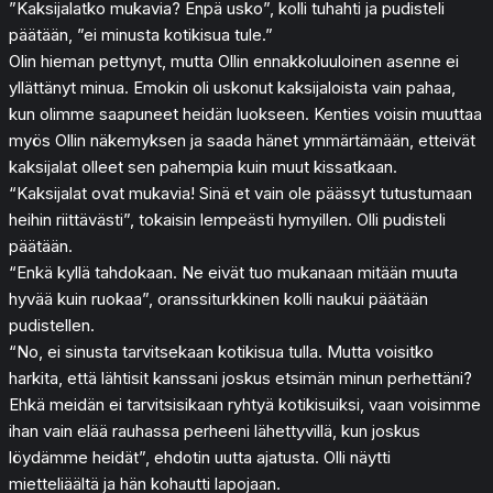
”Kaksijalatko mukavia? Enpä usko”, kolli tuhahti ja pudisteli
päätään, ”ei minusta kotikisua tule.”
Olin hieman pettynyt, mutta Ollin ennakkoluuloinen asenne ei
yllättänyt minua. Emokin oli uskonut kaksijaloista vain pahaa,
kun olimme saapuneet heidän luokseen. Kenties voisin muuttaa
myös Ollin näkemyksen ja saada hänet ymmärtämään, etteivät
kaksijalat olleet sen pahempia kuin muut kissatkaan.
“Kaksijalat ovat mukavia! Sinä et vain ole päässyt tutustumaan
heihin riittävästi”, tokaisin lempeästi hymyillen. Olli pudisteli
päätään.
“Enkä kyllä tahdokaan. Ne eivät tuo mukanaan mitään muuta
hyvää kuin ruokaa”, oranssiturkkinen kolli naukui päätään
pudistellen.
“No, ei sinusta tarvitsekaan kotikisua tulla. Mutta voisitko
harkita, että lähtisit kanssani joskus etsimän minun perhettäni?
Ehkä meidän ei tarvitsisikaan ryhtyä kotikisuiksi, vaan voisimme
ihan vain elää rauhassa perheeni lähettyvillä, kun joskus
löydämme heidät”, ehdotin uutta ajatusta. Olli näytti
mietteliäältä ja hän kohautti lapojaan.