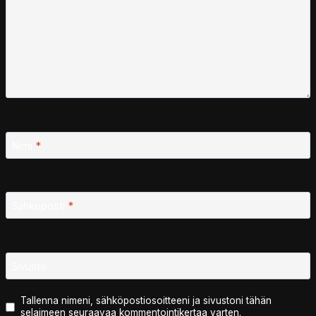
Nimi
*
Sähköposti
*
Sivusto
Tallenna nimeni, sähköpostiosoitteeni ja sivustoni tähän
selaimeen seuraavaa kommentointikertaa varten.