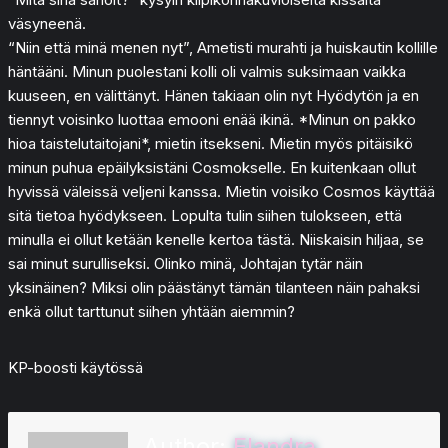
väsyneenä.
“Niin että minä menen nyt”, Ametisti murahti ja huiskautin kollille
häntääni. Minun puolestani kolli oli valmis suksimaan vaikka
kuuseen, en välittänyt. Hänen takiaan olin nyt Hyödytön ja en
tiennyt voisinko luottaa emooni enää ikinä. *Minun on pakko
hioa taistelutaitojani*, mietin itsekseni. Mietin myös pitäisikö
minun puhua epäilyksistäni Cosmokselle. En kuitenkaan ollut
hyvissä väleissä veljeni kanssa. Mietin voisiko Cosmos käyttää
sitä tietoa hyödykseen. Lopulta tulin siihen tulokseen, että
minulla ei ollut ketään kenelle kertoa tästä. Niiskaisin hiljaa, se
sai minut surulliseksi. Olinko minä, Johtajan tytär näin
yksinäinen? Miksi olin päästänyt tämän tilanteen näin pahaksi
enkä ollut tarttunut siihen yhtään aiemmin?
KP-boosti käytössä
Author:
Elandra