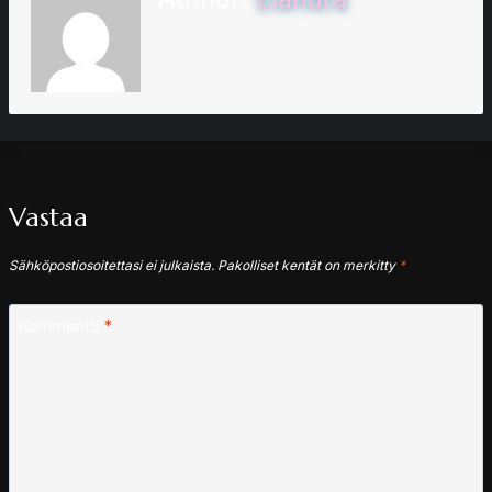
Vastaa
Sähköpostiosoitettasi ei julkaista.
Pakolliset kentät on merkitty
*
Kommentti
*