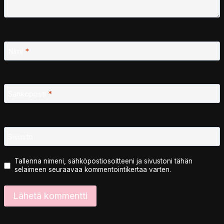
Nimi
*
Sähköposti
*
Sivusto
Tallenna nimeni, sähköpostiosoitteeni ja sivustoni tähän
selaimeen seuraavaa kommentointikertaa varten.