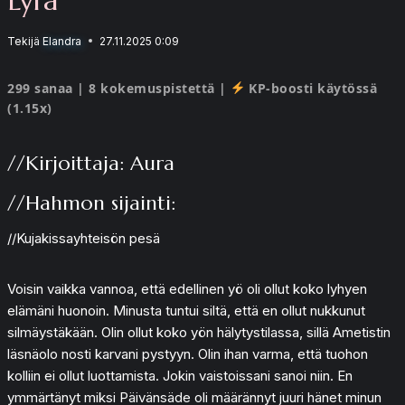
Tekijä
Elandra
27.11.2025 0:09
299 sanaa | 8 kokemuspistettä |
KP-boosti käytössä
(1.15x)
//Kirjoittaja: Aura
//Hahmon sijainti:
//Kujakissayhteisön pesä
Voisin vaikka vannoa, että edellinen yö oli ollut koko lyhyen
elämäni huonoin. Minusta tuntui siltä, että en ollut nukkunut
silmäystäkään. Olin ollut koko yön hälytystilassa, sillä Ametistin
läsnäolo nosti karvani pystyyn. Olin ihan varma, että tuohon
kolliin ei ollut luottamista. Jokin vaistoissani sanoi niin. En
ymmärtänyt miksi Päivänsäde oli määrännyt juuri hänet minun