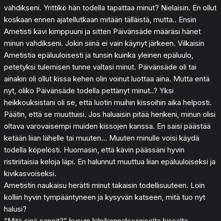
vahdikseni. Yrittikö hän todella tapattaa minut? Nielaisin. En ollut
koskaan ennen ajatellutkaan mitään tälläistä, mutta.. Ensin
Ametisti kävi kimppuuni ja sitten Päivänsäde määräsi hänet
minun vahdikseni. Jokin siinä ei vain käynyt järkeen. Vilkaisin
Ametistia epäluuloisesti ja tunsin kuinka yleinen epäluulo,
petetyksi tulemisen tunne valtasi minut. Päivänsäde oli tai
ainakin oli ollut kissa kehen olin voinut luottaa aina. Mutta entä
nyt, oliko Päivänsäde todella pettänyt minut..? Yksi
heikkouksistani oli se, että luotin muihin kissoihin aika helposti.
Päätin, että se muuttuisi. Jos haluaisin pitää henkeni, minun olisi
oltava varovaisempi muiden kissojen kanssa. En saisi päästää
ketään liian lähelle tai muuten… Muuten minulle voisi käydä
todella köpelösti. Huomasin, että kävin päässäni hyvin
ristiriitaisia keloja läpi. En halunnut muuttua liian epäluuloiseksi ja
kivikasvoiseksi.
Ametistin naukaisu herätti minut takaisin todellisuuteen. Loin
kolliin hyvin tympääntyneen ja kysyvän katseen, mitä tuo nyt
halusi?
“Mitä sinä sanoit?” kysyin kilpikonnakuvioiselta kissalta