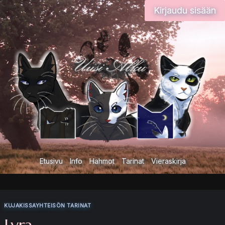
Siirry
Kirjaudu sisään
sisältöön
Etusivu
Info
Hahmot
Tarinat
Vieraskirja
KUJAKISSAYHTEISÖN TARINAT
Lyra