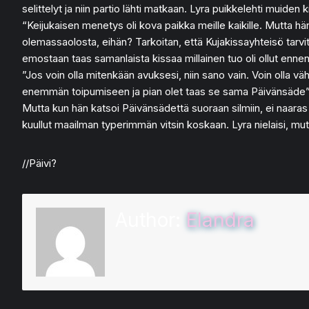
selittelyt ja niin partio lähti matkaan. Lyra puikkelehti muid
“Keijukaisen menetys oli kova paikka meille kaikille. Mutta hä
olemassaolosta, eihän? Tarkoitan, että Kujakissayhteisö tarvitse
emostaan taas samanlaista kissaa millainen tuo oli ollut ennen s
”Jos voin olla mitenkään avuksesi, niin sano vain. Voin olla vähä
enemmän toipumiseen ja pian olet taas se sama Päivänsäde”, Lyr
Mutta kun hän katsoi Päivänsädettä suoraan silmiin, ei naaras
kuullut maailman typerimmän vitsin koskaan. Lyra nielaisi, mut
//Päivi?
Author:
Elandra