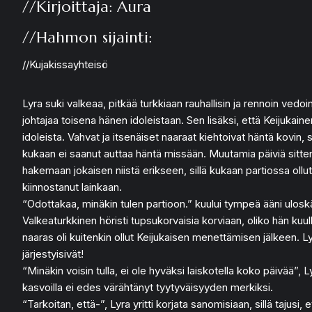
//Kirjoittaja: Aura
//Hahmon sijainti:
//Kujakissayhteisö
Lyra suki valkeaa, pitkää turkkiaan rauhallisin ja rennoin vedoi
johtajaa toisena hänen idoleistaan. Sen lisäksi, että Keijukai
idoleista. Vahvat ja itsenäiset naaraat kiehtoivat häntä kovin, s
kukaan ei saanut auttaa häntä missään. Muutamia päiviä sitten Lyr
hakemaan jokaisen niistä erikseen, sillä kukaan partiossa ollut
kiinnostanut lainkaan.
“Odottakaa, minäkin tulen partioon.” kuului tympeä ääni ulosk
Valkeaturkkinen höristi tupsukorvaisia korviaan, oliko hän kuull
naaras oli kuitenkin ollut Keijukaisen menettämisen jälkeen. Ly
järjestyisivät!
“Minäkin voisin tulla, ei ole hyväksi laiskotella koko päivää”,
kasvoilla ei edes värähtänyt tyytyväisyyden merkiksi.
“Tarkoitan, että-”, Lyra yritti korjata sanomisiaan, sillä tajusi