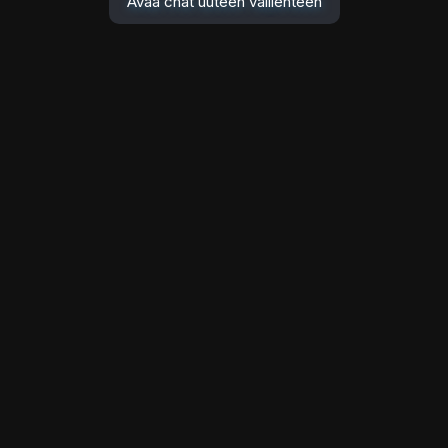
Avaa chat uuteen välilehteen