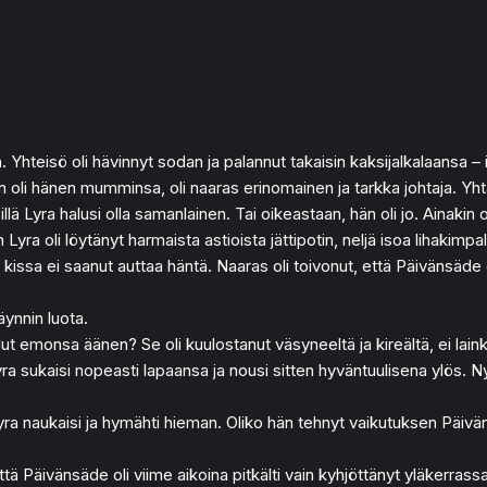
n. Yhteisö oli hävinnyt sodan ja palannut takaisin kaksijalkalaansa –
nen oli hänen mumminsa, oli naaras erinomainen ja tarkka johtaja. Yh
illä Lyra halusi olla samanlainen. Tai oikeastaan, hän oli jo. Ainakin
a oli löytänyt harmaista astioista jättipotin, neljä isoa lihakimpalet
 kissa ei saanut auttaa häntä. Naaras oli toivonut, että Päivänsäde 
äynnin luota.
ut emonsa äänen? Se oli kuulostanut väsyneeltä ja kireältä, ei lainka
ra sukaisi nopeasti lapaansa ja nousi sitten hyväntuulisena ylös. Ny
 Lyra naukaisi ja hymähti hieman. Oliko hän tehnyt vaikutuksen Päivä
, että Päivänsäde oli viime aikoina pitkälti vain kyhjöttänyt yläkerra