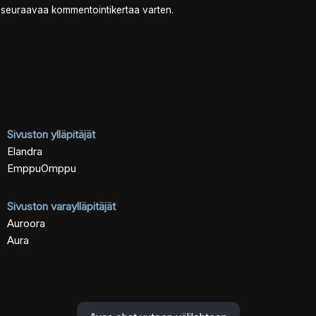
n seuraavaa kommentointikertaa varten.
Sivuston ylläpitäjät
Elandra
EmppuOmppu
Sivuston varaylläpitäjät
Auroora
Aura