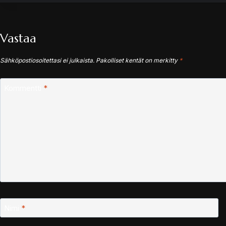
Vastaa
Sähköpostiosoitettasi ei julkaista.
Pakolliset kentät on merkitty
*
Kommentti
*
Nimi
*