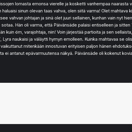
en kissojen lomasta emonsa vierelle ja kosketti vanhempaa naarasta v
n haluaisi sinun olevan taas vahva, olen siitä varma! Olet mahtava k
e vahvan johtajan ja sinä olet juuri sellainen, kunhan vain nyt hieman
otaa. Hän oli varma, että Päivänsäde palaisi entiselleen ja sitten Yh
n kuin öm, varajohtaja, niin! Voin järjestää partioita ja sen sellaista
a naukaisi ja väläytti hymyn emolleen. Kuinka mahtavaa se olisikaan
 vaikuttanut mitenkään innostuvan erityisen paljon hänen ehdotukses
ta ei antanut epävarmuutensa näkyä. Päivänsäde oli kokenut kovia, 