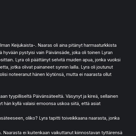
 ilman Keijukaista-. Naaras oli aina pitänyt harmaaturkkista
tä hyvään pystyisi vain Päivänsäde, joka oli toinen Lyran
 osittain. Lyra oli päättänyt selvitä muiden apua, jonka vuoksi
ta, jotka olivat painaneet synnin lailla. Lyra oli joutunut
olisi noteeranut hänen löytönsä, mutta ei naarasta ollut
an tyypilliseltä Päivänsäteeltä. Väsynyt ja kireä, sellainen
t hän kyllä valaisi emoonsa uskoa siitä, että asiat
nsäteeseen, oliko? Lyra tapitti toiveikkaana naarasta, jonka
ssa. Naarasta ei kuitenkaan vaikuttanut kiinnostavan tyttärensä