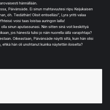
arovaisesti hännällään.
issa, Päivänsäde. Ei sinun mahtavuutesi riipu Keijukaisen
, öh. Tiedäthän! Olisit entiselläsi”, Lyra yritti valaa
teisö voisi taas loistaa auringon lailla!
, olla sinun aputassunasi. Niin sitten sinä voit keskittyä
, jos hänestä tulisi jo näin nuorella iällä varajohtaja?
taan. Oikeastaan, Päivänsäde näytti siltä, kuin hän olisi
ehkä hän oli unohtanut kuinka näytettiin iloiselta?