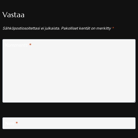
Vastaa
Sähköpostiosoitettasi ei julkaista.
Pakolliset kentät on merkitty
*
Kommentti
*
Nimi
*