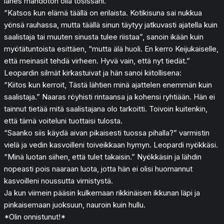
lähes mahdoton olla tosissani.
“Katsos kun elämä täällä on erilaista. Kotikisuna sai nukkua
yönsä rauhassa, mutta täällä sinun täytyy jatkuvasti ajatella kuin
saalistaja tai muuten sinusta tulee riistaa”, sanoin ikään kuin
myötätuntoista esittäen, “mutta älä huoli. En kerro Keijukaiselle,
että meinasit tehdä virheen. Hyvä vain, että nyt tiedät.”
Leopardin silmät kirkastuivat ja hän sanoi kiitollisena:
“Kiitos kun kerroit, Tästä lähtien minä ajattelen enemmän kuin
saalistaja.” Naaras röyhisti rintaansa ja kohensi ryhtiään. Hän ei
tainnut tietää mitä saalistajana olo tarkoitti. Toivoin kuitenkin,
että tämä voiteluni tuottaisi tulosta.
“Saanko siis käydä aivan pikaisesti tuossa pihalla?” varmistin
vielä ja vedin kasvoilleni toiveikkaan hymyn. Leopardi nyökkäsi.
“Minä luotan siihen, että tulet takaisin.” Nyökkäsin ja lähdin
nopeasti pois naaraan luota, jotta hän ei olisi huomannut
kasvoilleni noussutta virnistystä.
Ja kun viimein pääsin kulkemaan rikkinäisen ikkunan läpi ja
pinkaisemaan juoksuun, nauroin kuin hullu.
*Olin onnistunut!*