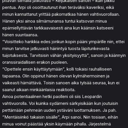
pitävän silmällä jatkuvasti – Keijukaisen sanoin – kuin pikku
pentua. Arpi oli osoittautunut ihan teräväksi kaveriksi, eikä
minun kannattanut yrittää pakomatkaa hänen vahtivuorollaan.
Hänen yksi ainoa silmämunansa tuntui katsovan minua
epämiellyttävän tarkkaavaisesti aina kun käänsin katseeni
hänen suuntaansa.
“Voisitteko hankkia edes jonkun kopin pääni ympärille niin, ettei
minun tarvitse jatkuvasti häiriintyä tuosta läpitunkevasta
tuijotuksesta. Tarvitsisin vähän yksityisyyttä”, sanoin ja käännyin
oranssiraidallisen erakon puoleen.
“Opettele ensin käyttäytymään”, kolli tokaisi rauhalliseen
tapaansa. Olin oppinut hänen olevan kylmähermoinen ja
vaikeasti härnättävä. Toisin sanoen aika tylsää seuraa, kun ei
saanut aikaan minkäänlaisia reaktioita.
Ainoa potentiaalinen hetki paolleni oli siis Leopardin
vahtivuorolla. Voi kuinka sydämeni särkyisikään kun joutuisin
pettämään pehmeän uuden ystäväni luottamuksen. Ja pah.
“Mentäisiinkö takaisin sisälle”, Arpi sanoi. Niin tosiaan, eihän
minua voinut päästää yksin käymään pihalla. Järjestelmä