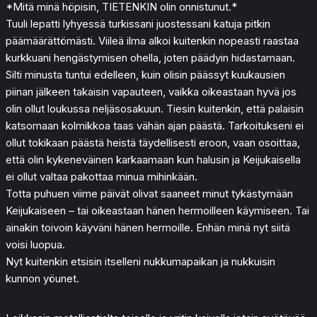
*Mitä minä höpisin, TIETENKIN olin onnistunut.*
Tuuli lepatti lyhyessä turkissani juostessani katuja pitkin
päämäärättömästi. Viileä ilma alkoi kuitenkin nopeasti raastaa
kurkkuani hengästymisen ohella, joten päädyin hidastamaan.
Silti minusta tuntui edelleen, kuin olisin päässyt kuukausien
piinan jälkeen takaisin vapauteen, vaikka oikeastaan hyvä jos
olin ollut loukussa neljäsosakuun. Tiesin kuitenkin, että palaisin
katsomaan kolmikkoa taas vähän ajan päästä. Tarkoitukseni ei
ollut tokikaan päästä heistä täydellisesti eroon, vaan osoittaa,
että olin kykeneväinen karkaamaan kun halusin ja Keijukaisella
ei ollut valtaa pakottaa minua mihinkään.
Totta puhuen viime päivät olivat saaneet minut tykästymään
Keijukaiseen – tai oikeastaan hänen hermoilleen käymiseen. Tai
ainakin toivoin käyväni hänen hermoille. Enhän minä nyt siitä
voisi luopua.
Nyt kuitenkin etsisin itselleni nukkumapaikan ja nukkuisin
kunnon yöunet.