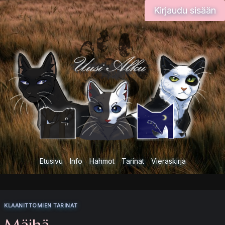
Siirry
Kirjaudu sisään
sisältöön
Etusivu
Info
Hahmot
Tarinat
Vieraskirja
KLAANITTOMIEN TARINAT
Mäihä