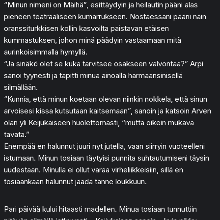
“Minun nimeni on Mäihä”, esittäydyin ja heilautin pääni alas
pieneen teatraaliseen kumarrukseen. Nostaessani pääni näin
oranssiturkkisen kollin kasvoilta paistavan etäisen
kummastuksen, johon minä päädyin vastaamaan mitä
aurinkoisimmalla hymyllä.
“Ja sinäkö olet se kuka tarvitsee osakseen valvontaa?” Arpi
sanoi tyynesti ja tapitti minua ainoalla harmaansinisellä
silmällään.
“Kunnia, että minun koetaan olevan niinkin nokkela, että sinun
arvoisesi kissa kutsutaan kaitsemaan”, sanoin ja katsoin Arven
olan yli Keijukaiseen huolettomasti, “mutta oikein mukava
tavata.”
Enempää en halunnut juuri nyt jutella, vaan siirryin vuoteelleni
istumaan. Minun tosiaan täytyisi punnita suhtautumiseni täysin
uudestaan. Minulla ei ollut varaa virheliikkeisiin, sillä en
tosiaankaan halunnut jäädä tänne loukkuun.
Pari päivää kului hitaasti madellen. Minua tosiaan tunnuttiin