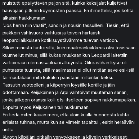
muistutti epäilyttävän paljon sitä, kuinka kaksijalat kuljettivat
hauvojaan pitkien köynnösten päässä. En ihmettelisi, jos kohta
alkaisin haukkumaan.
“Jos herra niin vaatii”, sanoin ja nousin tassuilleni. Tiesin, että
piakkoin vahtivuoro vaihtuisi ja toivoin hartaasti
leopardilaikkuisen kotikisuystävämme tulevan vartioon.
Silloin minusta tuntui siltä, kuin maailmankaikkeus olisi tosissaan
kuunnellut minua, sillä kukas muukaan kun Leopardi laitettiin
vartioimaan olemassaoloani alkuyöstä. Oikeastihan kyse oli
puhtaasta tuurista, sillä maailmassa ei ollut mitään aave esi-isiä
tai muutakaan mitä kukakin päästään milloinkin keksi.
Tassutin vuoteelleni ja käperryin löysälle kerälle ja jäin
odottamaan. Keijukainen ja Arpi vaihtoivat muutaman sanan,
jonka jälkeen oranssi kolli etsi itselleen sopivan nukkumapaikan.
Lopulta myös Keijukainen tuli nukkumaan.
En tiedä miten kauan meni, että aloin kuulla huoneesta kahta
erilaista tuhinaa, mutta kun se viimein tapahtui , esitin herääväni
unilta.
Kurotin käpäläni pitkään venytykseen ja kävelin verkkaisesti