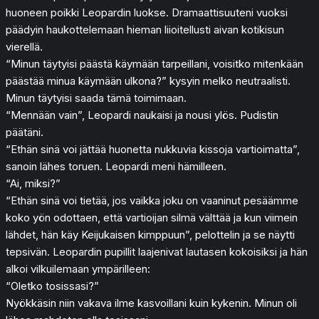
huoneen poikki Leopardin luokse. Dramaattisuuteni vuoksi
päädyin haukottelemaan hieman liioitellusti aivan kotikisun
vierellä.
“Minun täytyisi päästä käymään tarpeillani, voisitko mitenkään
päästää minua käymään ulkona?” kysyin melko neutraalisti.
Minun täytyisi saada tämä toimimaan.
“Mennään vain”, Leopardi naukaisi ja nousi ylös. Pudistin
päätäni.
“Ethän sinä voi jättää huonetta nukkuvia kissoja vartioimatta”,
sanoin lähes toruen. Leopardi meni hämilleen.
“Ai, miksi?”
“Ethän sinä voi tietää, jos vaikka joku on vaaninut pesäämme
koko yön odottaen, että vartioijan silmä välttää ja kun viimein
lähdet, hän käy Keijukaisen kimppuun”, pelottelin ja se näytti
tepsivän. Leopardin pupillit laajenivat lautasen kokoisiksi ja hän
alkoi vilkuilemaan ympärilleen:
“Oletko tosissasi?”
Nyökkäsin niin vakava ilme kasvoillani kuin kykenin. Minun oli