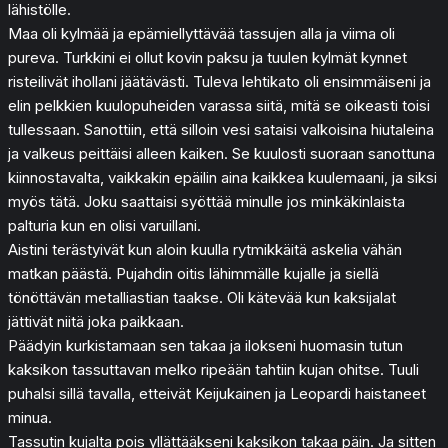
lähistölle.
Maa oli kylmää ja epämiellyttävää tassujen alla ja viima oli
pureva. Turkkini ei ollut kovin paksu ja tuulen kylmät kynnet
risteilivät ihollani jäätävästi. Tuleva lehtikato oli ensimmäiseni ja
elin pelkkien kuulopuheiden varassa siitä, mitä se oikeasti toisi
tullessaan. Sanottiin, että silloin vesi sataisi valkoisina hiutaleina
ja valkeus peittäisi alleen kaiken. Se kuulosti suoraan sanottuna
kiinnostavalta, vaikkakin epäilin aina kaikkea kuulemaani, ja siksi
myös tätä. Joku saattaisi syöttää minulle jos minkäkinlaista
palturia kun en olisi varuillani.
Aistini terästyivät kun aloin kuulla rytmikkäitä askelia vähän
matkan päästä. Pujahdin oitis lähimmälle kujalle ja siellä
tönöttävän metalliastian taakse. Oli kätevää kun kaksijalat
jättivät niitä joka paikkaan.
Päädyin kurkistamaan sen takaa ja ilokseni huomasin tutun
kaksikon tassuttavan melko ripeään tahtiin kujan ohitse. Tuuli
puhalsi sillä tavalla, etteivät Keijukainen ja Leopardi haistaneet
minua.
Tassutin kujalta pois yllättääkseni kaksikon takaa päin. Ja sitten