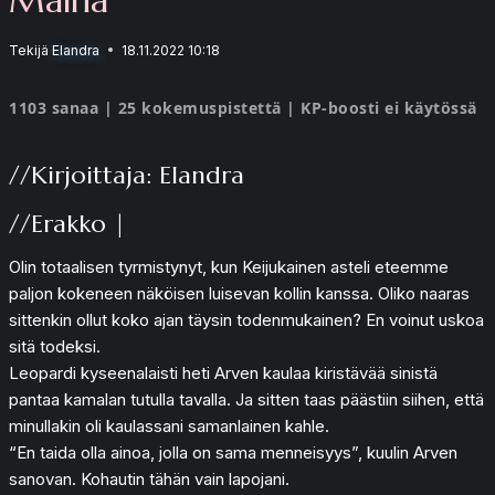
Tekijä
Elandra
18.11.2022 10:18
1103 sanaa | 25 kokemuspistettä | KP-boosti ei käytössä
//Kirjoittaja: Elandra
//Erakko |
Olin totaalisen tyrmistynyt, kun Keijukainen asteli eteemme
paljon kokeneen näköisen luisevan kollin kanssa. Oliko naaras
sittenkin ollut koko ajan täysin todenmukainen? En voinut uskoa
sitä todeksi.
Leopardi kyseenalaisti heti Arven kaulaa kiristävää sinistä
pantaa kamalan tutulla tavalla. Ja sitten taas päästiin siihen, että
minullakin oli kaulassani samanlainen kahle.
“En taida olla ainoa, jolla on sama menneisyys”, kuulin Arven
sanovan. Kohautin tähän vain lapojani.