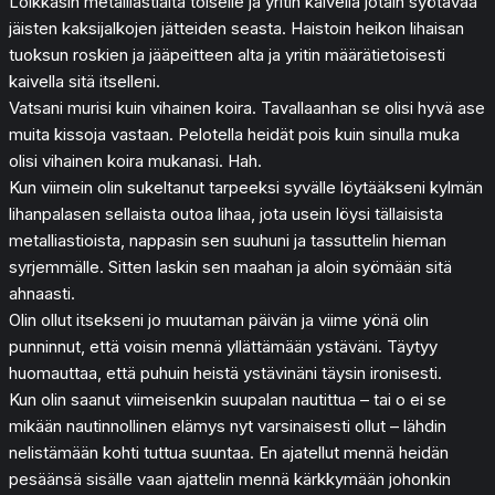
Loikkasin metalliastialta toiselle ja yritin kaivella jotain syötävää
jäisten kaksijalkojen jätteiden seasta. Haistoin heikon lihaisan
tuoksun roskien ja jääpeitteen alta ja yritin määrätietoisesti
kaivella sitä itselleni.
Vatsani murisi kuin vihainen koira. Tavallaanhan se olisi hyvä ase
muita kissoja vastaan. Pelotella heidät pois kuin sinulla muka
olisi vihainen koira mukanasi. Hah.
Kun viimein olin sukeltanut tarpeeksi syvälle löytääkseni kylmän
lihanpalasen sellaista outoa lihaa, jota usein löysi tällaisista
metalliastioista, nappasin sen suuhuni ja tassuttelin hieman
syrjemmälle. Sitten laskin sen maahan ja aloin syömään sitä
ahnaasti.
Olin ollut itsekseni jo muutaman päivän ja viime yönä olin
punninnut, että voisin mennä yllättämään ystäväni. Täytyy
huomauttaa, että puhuin heistä ystävinäni täysin ironisesti.
Kun olin saanut viimeisenkin suupalan nautittua – tai o ei se
mikään nautinnollinen elämys nyt varsinaisesti ollut – lähdin
nelistämään kohti tuttua suuntaa. En ajatellut mennä heidän
pesäänsä sisälle vaan ajattelin mennä kärkkymään johonkin