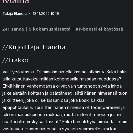
Tekijä
Elandra
18.11.2022 10:19
241 sanaa | 5 kokemuspistettä | KP-boosti ei käytössä
//Kirjoittaja: Elandra
//Erakko |
Vai Tyrskytassu. Oli siinäkin nimellä kissaa lätkäisty. Kuka halusi
tulla kutsuttavaksi millään kehonosalla missään muodossa?
Ehkä hänen vanhempansa olivat vain tunteneet syvää inhoa
jälkeläistään kohtaan ja päättäneet lisätä hänen nimeensä tuon
jälkiliitteen, joka oli se kissan osa joka koski kaikkia
epäpuhtauksia. Tai sitten hänen nimensä oli todenperäinen ja
tuli ominaisuuksiensa mukaan, mutta miten ihmeessä jollain
saattoi olla tyrskyisät tassut? Ehkä hän oli hyvä uimari tai jotain
vastaavaa. Hänen nimensä ja syy sen saamiselle jäisi kai