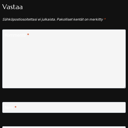
Vastaa
Sähköpostiosoitettasi ei julkaista.
Pakolliset kentät on merkitty
*
Kommentti
*
Nimi
*