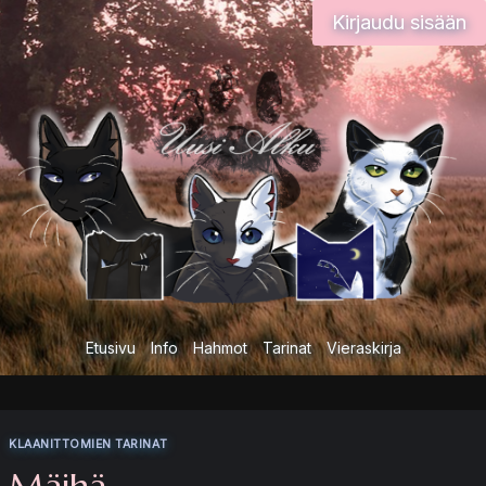
Siirry
Kirjaudu sisään
sisältöön
Etusivu
Info
Hahmot
Tarinat
Vieraskirja
KLAANITTOMIEN TARINAT
Mäihä