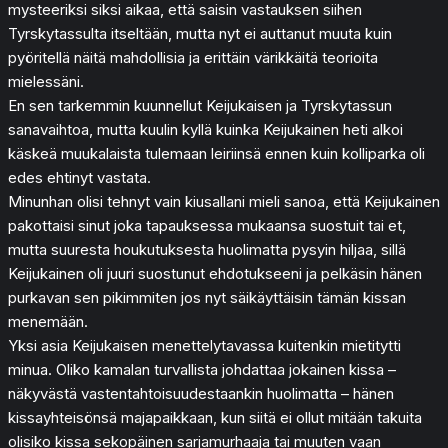
mysteeriksi siksi aikaa, että saisin vastauksen siihen
Tyrskytassulta itseltään, mutta nyt ei auttanut muuta kuin
pyöritellä näitä mahdollisia ja erittäin värikkäitä teorioita
mielessäni.
En sen tarkemmin kuunnellut Keijukaisen ja Tyrskytassun
sanavaihtoa, mutta kuulin kyllä kuinka Keijukainen heti alkoi
käskeä muukalaista tulemaan leiriinsä ennen kuin kolliparka oli
edes ehtinyt vastata.
Minunhan olisi tehnyt vain kiusallani mieli sanoa, että Keijukainen
pakottaisi sinut joka tapauksessa mukaansa suostuit tai et,
mutta suuresta houkutuksesta huolimatta pysyin hiljaa, sillä
Keijukainen oli juuri suostunut ehdotukseeni ja pelkäsin hänen
purkavan sen pikimmiten jos nyt säikäyttäisin tämän kissan
menemään.
Yksi asia Keijukaisen menettelytavassa kuitenkin mietitytti
minua. Oliko kamalan turvallista johdattaa jokainen kissa –
näkyvästä vastentahtoisuudestaankin huolimatta – hänen
kissayhteisönsä majapaikkaan, kun siitä ei ollut mitään takuita
olisiko kissa sekopäinen sarjamurhaaja tai muuten vaan