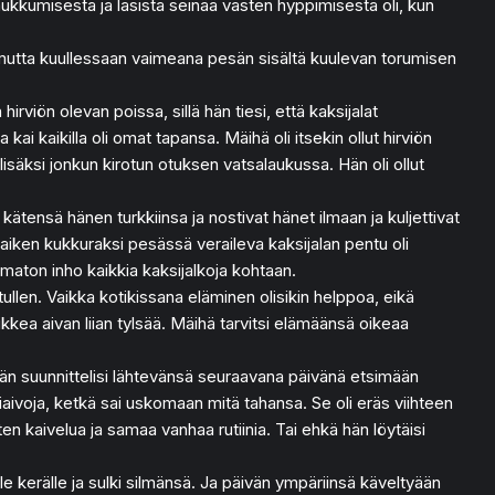
aukkumisesta ja lasista seinää vasten hyppimisestä oli, kun
ää, mutta kuullessaan vaimeana pesän sisältä kuulevan torumisen
irviön olevan poissa, sillä hän tiesi, että kaksijalat
i kaikilla oli omat tapansa. Mäihä oli itsekin ollut hirviön
lisäksi jonkun kirotun otuksen vatsalaukussa. Hän oli ollut
 kätensä hänen turkkiinsa ja nostivat hänet ilmaan ja kuljettivat
 kaiken kukkuraksi pesässä veraileva kaksijalan pentu oli
umaton inho kaikkia kaksijalkoja kohtaan.
tullen. Vaikka kotikissana eläminen olisikin helppoa, eikä
ikkea aivan liian tylsää. Mäihä tarvitsi elämäänsä oikeaa
. Hän suunnittelisi lähtevänsä seuraavana päivänä etsimään
taliaivoja, ketkä sai uskomaan mitä tahansa. Se oli eräs viihteen
en kaivelua ja samaa vanhaa rutiinia. Tai ehkä hän löytäisi
le kerälle ja sulki silmänsä. Ja päivän ympäriinsä käveltyään