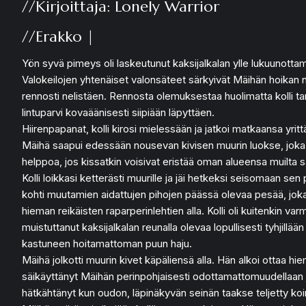
//Kirjoittaja: Lonely Warrior
//Erakko |
Yön syvä pimeys oli laskeutunut kaksijalkalan ylle lukuunottamat
Valokeilojen yhtenäiset valonsäteet särkyivät Mäihän hoikan neli
rennosti nelistäen. Rennosta olemuksestaa huolimatta kolli tark
lintuparvi kovaäänisesti siipiään läpyttäen.
Hiirenpapanat, kolli kirosi mielessään ja jatkoi matkaansa yritt
Mäihä saapui edessään nousevan kivisen muurin luokse, joka erot
helppoa, jos kissatkin voisivat eristää oman alueensa muilta sa
Kolli loikkasi ketterästi muurille ja jäi hetkeksi seisomaan
kohti muutamien aidattujen pihojen päässä olevaa pesää, joka
hieman reikäisten raparperinlehtien alla. Kolli oli kuitenkin varma,
muistuttanut kaksijalkalan reunalla olevaa lopullisesti tyhjill
kastuneen hoitamattoman puun haju.
Mäihä jolkotti muurin kivet käpäliensä alla. Hän alkoi ottaa h
säikäyttänyt Mäihän perinpohjaisesti odottamattomuudellaan ja
hätkähtänyt kun oudon, läpinäkyvän seinän taakse teljetty koi