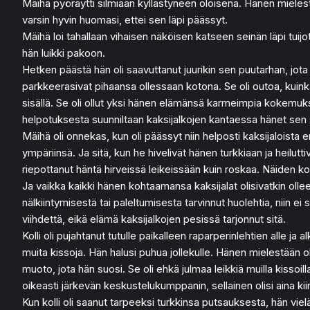
Mäihä pyöräytti silmiään kyllästyneen oloisena. Hänen mielest
varsin hyvin huomasi, ettei sen läpi päässyt.
Mäihä loi tahallaan vihaisen näköisen katseen seinän läpi tuij
hän luikki pakoon.
Hetken päästä hän oli saavuttanut juurikin sen puutarhan, jota k
parkkeerasivat pihaansa ollessaan kotona. Se oli outoa, kuinka 
sisällä. Se oli ollut yksi hänen elämänsä karmeimpia kokemuksia
helpotuksesta suunniltaan kaksijalkojen kantaessa hänet sen 
Mäihä oli onnekas, kun oli päässyt niin helposti kaksijaloista e
ympäriinsä. Ja sitä, kun he hivelivät hänen turkkiaan ja heilut
riepottanut häntä hirveissä leikeissään kuin roskaa. Näiden ko
Ja vaikka kaikki hänen kohtaamansa kaksijalat olisivatkin olleet
nälkiintymisestä tai paleltumisesta tarvinnut huolehtia, niin e
viihdettä, eikä elämä kaksijalkojen pesissä tarjonnut sitä.
Kolli oli pujahtanut tutulle paikalleen raparperinlehtien alle 
muita kissoja. Hän halusi puhua jollekulle. Hänen mielestään oli
muoto, jota hän suosi. Se oli ehkä julmaa leikkiä muilla kissoi
oikeasti järkevän keskustelukumppanin, sellainen olisi aina kiin
Kun kolli oli saanut tarpeeksi turkkinsa putsauksesta, hän vie