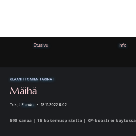
Siirry
sisältöön
Etusivu
Info
KLAANITTOMIEN TARINAT
Mäihä
Tekijä
Elandra
18.11.2022 9:02
698 sanaa | 16 kokemuspistettä | KP-boosti ei käytössä