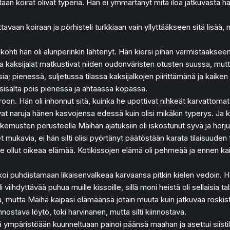
ään koirat olivat typeriä. Hän ei ymmärtänyt mitä iloa jatkuvasta h
ottavaan koiraan ja pörhisteli turkkiaan vain yllyttääkseen sitä lis
ohti hän oli alunperinkin lähtenyt. Hän kiersi pihan varmistaakseen h
kaksijalat matkustivat niiden oudonväristen otusten suussa, mutta ka
; pienessä, suljetussa tilassa kaksijalkojen piirittämänä ja kaiken 
sisältä pois pienessä ja ahtaassa kopassa.
roon. Hän oli inhonnut sitä, kuinka he upottivat nihkeät karvattomat
tivat naruja hänen kasvojensa edessä kuin olisi mikäkin typerys. Ja
kemusten perusteella Mäihän ajatuksiin oli iskostunut syvä ja horj
 mukavia, ei hän silti olisi pyörtänyt päätöstään karata tilaisuuden 
i se ollut oikeaa elämää. Kotikissojen elämä oli pehmeää ja ennen ka
ja alkoi puhdistamaan likaisenvalkeaa karvaansa pitkin kielen vedoin
 viihdyttävää puhua muille kissoille, sillä moni heistä oli sellaisia 
lla, mutta Mäihä kaipasi elämäänsä jotain muuta kuin jatkuvaa roskist
nostava löytö, toki harvinanen, mutta silti kiinnostava.
lä ympäristöään kuunneltuaan painoi päänsä maahan ja asettui siistil