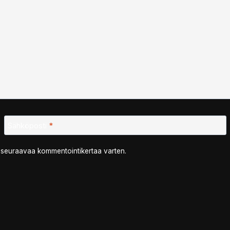
Sähköposti
*
n seuraavaa kommentointikertaa varten.