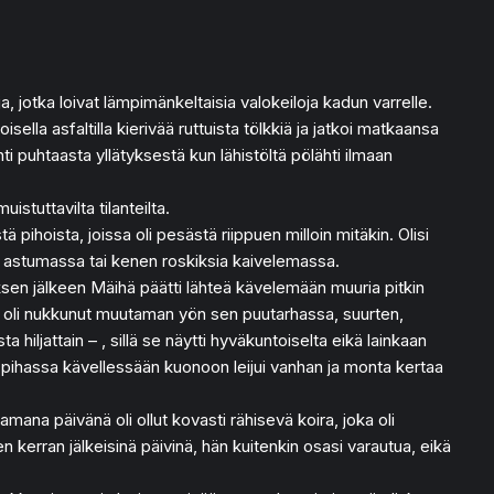
a, jotka loivat lämpimänkeltaisia valokeiloja kadun varrelle.
sella asfaltilla kierivää ruttuista tölkkiä ja jatkoi matkaansa
ti puhtaasta yllätyksestä kun lähistöltä pölähti ilmaan
stuttavilta tilanteilta.
pihoista, joissa oli pesästä riippuen milloin mitäkin. Olisi
 oli astumassa tai kenen roskiksia kaivelemassa.
ksen jälkeen Mäihä päätti lähteä kävelemään muuria pitkin
än oli nukkunut muutaman yön sen puutarhassa, suurten,
sta hiljattain – , sillä se näytti hyväkuntoiselta eikä lainkaan
sen pihassa kävellessään kuonoon leijui vanhan ja monta kertaa
ana päivänä oli ollut kovasti rähisevä koira, joka oli
kerran jälkeisinä päivinä, hän kuitenkin osasi varautua, eikä