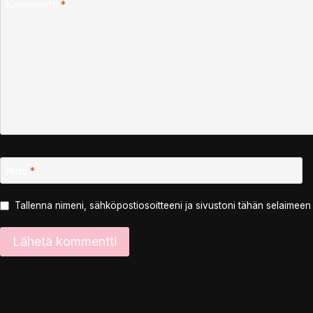
Kommentti
*
Nimi
*
Tallenna nimeni, sähköpostiosoitteeni ja sivustoni tähän selaimee