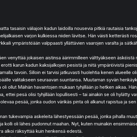
ta tasaisin väliajoin kadun laidoilla nousevia pitkiä rautaisia tankoj
jalkaisen varjon kulkiessa niiden lävitse. Hän väisti ketterästi rosoi
kaili ympäristöään valppaasti yllättävien vaarojen varalta ja sätkäh
äen venyttää jokaisen aistinsa äärimmilleen välttyäkseen äsköistä mui
ti karun kadun kaksijalkojen pesistä ja niitä ympäröivistä pienistä 
malla tavoin. Silloin ei tarvisi jatkuvasti huolehtia kenen alueelle
 sen päälle valitakseen seuraavan suuntansa. Muutaman syvän henkäy
 oli ollut Mäihän havaintojen mukaan tyhjillään jo hetken aikaa. H
 ettei pesä olisi tyhjillään lopullisesti – tai ainakin se oli hylätty va
ään olevaa pesää, jonka oudon värikäs pinta oli alkanut rapistua ja 
ieman tukevampia askeleita lähestyessään pesää, jonka pihalla muutam
 kolli oli lähes pudonnut maahan. Nyt, kuten muinakin ensimmäisen 
ra alkoi räksyttää kuin henkensä edestä.