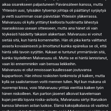
aikaa sisarekseen paljastuneen Päivänsäteen kanssa, mutta
Yhteisön uusi, tylsääkin tylsempi johtaja oli päättänyt syrjäytyä
ja vietti suurimman osan päivistään Yhteisön yläkerrassa.
Malvaruusu oli kyllä yrittänyt kielloista huolimatta lähestyä
naaraskissaa useaan otteeseen, mutta aina hänet oli vain
töykeästi häädetty takaisin alakertaan. Malvaruusu ei voinut
sietää sitä, kun häntä komenneltiin. Hän oli joka kerta valittanut
asiasta kovaäänisesti ja ilmoittanut kuinka epäreilua se oli, että
häntä sillä tavoin syrjittiin. Kukaan ei tuntunut ymmärtävän sitä,
kuinka täydellinen Malvaruusu oli. Mutta se ei häntä lannistanut,
vaan löi ennemminkin vain bensaa liekkeihin.
Malvaruusu ei ollut innoissaan kuullessaan joutuvansa
kujapartioon. Hän inhosi roskisten tonkimista yli kaiken, mutta
kyllä se saalistamisen voitti mennen tullen. Nyt kun mukana oli
nuorempi kissa, voisi Malvaruusu yrittää vierittää kaiken työn
hänen niskoilleen. Kun partion jäsenet alkoivat kaivelemaan
kujan perällä lojuvia roska-astioita, Malvaruusu siirtyi Iltaruskon
kanssa läheisen astian luokse. Elämä kaksijalkalassa oli vaatinut