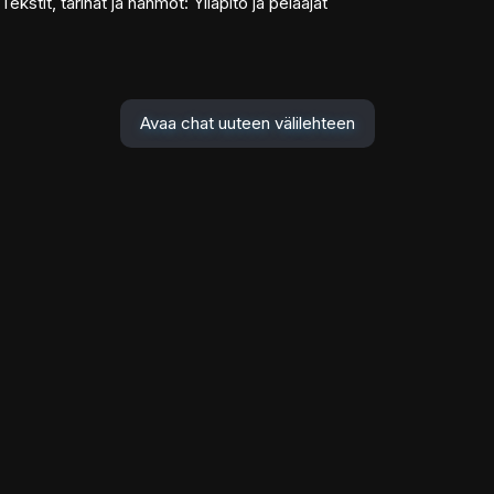
Tekstit, tarinat ja hahmot: Ylläpito ja pelaajat
Avaa chat uuteen välilehteen