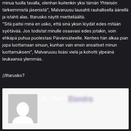
minua tuolla tavalla, olenhan kuitenkin yksi tämän Yhteisön
tärkeimmistä jäsenistä”, Malvaruusu lausahti rauhallisella äänellä
ja istahti alas. Iltarusko näytti mietteliäältä.
”Sitä paitsi minä en usko, että sinä yksin löydät edes mitään
syötävää. Jos todistat minulle osaavasi edes jotakin, voin
ehkäpä puhua puolestasi Päivänsäteelle. Kenties hän alkaa pian
jopa luottamaan sinuun, kunhan vain ensin ansaitset minun
luottamukseni”, Malvaruusu lisäsi vielä ja kohotti ylpeänä
leukaansa ylemmäs.
//Iltarusko?
Author:
Elandra