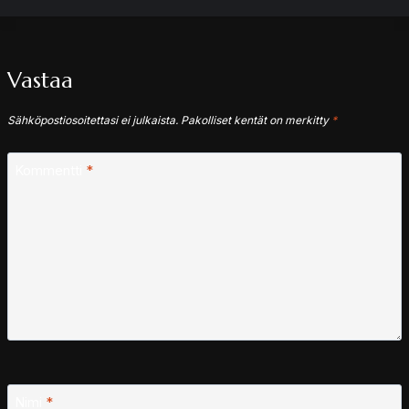
Vastaa
Sähköpostiosoitettasi ei julkaista.
Pakolliset kentät on merkitty
*
Kommentti
*
Nimi
*