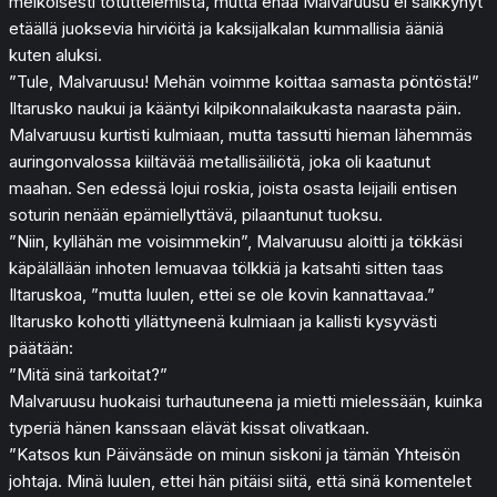
melkoisesti totuttelemista, mutta enää Malvaruusu ei säikkynyt
etäällä juoksevia hirviöitä ja kaksijalkalan kummallisia ääniä
kuten aluksi.
”Tule, Malvaruusu! Mehän voimme koittaa samasta pöntöstä!”
Iltarusko naukui ja kääntyi kilpikonnalaikukasta naarasta päin.
Malvaruusu kurtisti kulmiaan, mutta tassutti hieman lähemmäs
auringonvalossa kiiltävää metallisäiliötä, joka oli kaatunut
maahan. Sen edessä lojui roskia, joista osasta leijaili entisen
soturin nenään epämiellyttävä, pilaantunut tuoksu.
”Niin, kyllähän me voisimmekin”, Malvaruusu aloitti ja tökkäsi
käpälällään inhoten lemuavaa tölkkiä ja katsahti sitten taas
Iltaruskoa, ”mutta luulen, ettei se ole kovin kannattavaa.”
Iltarusko kohotti yllättyneenä kulmiaan ja kallisti kysyvästi
päätään:
”Mitä sinä tarkoitat?”
Malvaruusu huokaisi turhautuneena ja mietti mielessään, kuinka
typeriä hänen kanssaan elävät kissat olivatkaan.
”Katsos kun Päivänsäde on minun siskoni ja tämän Yhteisön
johtaja. Minä luulen, ettei hän pitäisi siitä, että sinä komentelet