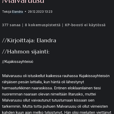
Tekijä
Elandra
29.12.2023 13:23
377 sanaa | 8 kokemuspistettä | KP-boosti ei käytössä
//Kirjoittaja: Elandra
//Hahmon sijainti:
//Kujakissayhteisö
Malvaruusu oli istuskellut kaikessa rauhassa Kujakissayhteisön
rähjäisen pesän lattialla, kun häntä oli lähestynyt
harmaaturkkinen naaraskissa. Entinen eloklaanilainen tiesi
nuoremman naaraan olevan nimeltään Iltarusko, muttei
Malvaruusu ollut vaivautunut tutustumaan kissaan sen
tarkemmin. Mutta totta puhuen Malvaruusu oli ollut viimeisten
kahden kuun ajan melko tylsistynyt. Hän olisi mieluiten viettänyt