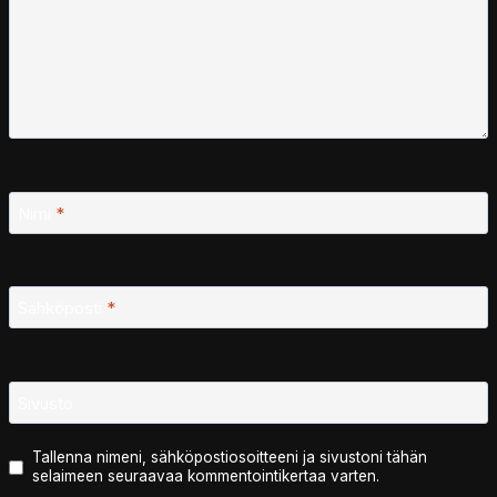
Nimi
*
Sähköposti
*
Sivusto
Tallenna nimeni, sähköpostiosoitteeni ja sivustoni tähän
selaimeen seuraavaa kommentointikertaa varten.