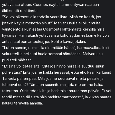
ystävänsä eteen. Cosmos näytti hämmentyvän naaraan
äkillisestä reaktiosta.
”Se voi oikeasti olla todella vaarallista. Minä en kestä, jos
jotakin käy ja menetän sinut!” Malvaruusulla ei ollut muita
vaihtoehtoja kuin estää Cosmosta lähtemästä keinolla millä
hyvänsä. Hän rakasti ystäväänsä koko sydämestään eikä voisi
antaa itselleen anteeksi, jos kollille kävisi jotakin.
”Kuten sanoin, ei minulla ole mitään hätää”, harmaavalkea kolli
vakuutteli ja heilautti huolettomasti häntäänsä. Malvaruusu
pudisteli päätään.
”Et sinä voi tietää sitä. Mitä jos hirviö herää ja suuttuu sinun
puheistasi? Entä jos ne kaikki heräävät, etkä ehdikään karkuun!
Tai vielä pahempaa: Mitä jos ne seuraavat meitä pesälle ja
tuhoavat sen?! Tämä on suunnitelma, jota me emme halua
toteuttaa. Olisit edes kiltti ja harkitsisit muutaman päivän. Et voi
tehdä mitään tällaista näin harkitsemattomasti”, laikukas naaras
naukui terävällä äänellä.