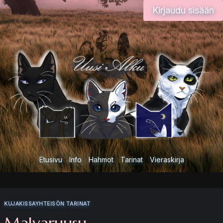
Siirry
Kirjaudu sisään
sisältöön
Etusivu
Info
Hahmot
Tarinat
Vieraskirja
KUJAKISSAYHTEISÖN TARINAT
Malvaruusu