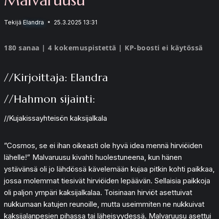
Tekijä
Elandra
25.3.2025 13:31
180 sanaa | 4 kokemuspistettä | KP-boosti ei käytössä
//Kirjoittaja: Elandra
//Hahmon sijainti:
//Kujakissayhteisön kaksijalkala
”Cosmos, se ei ihan oikeasti ole hyvä idea mennä hirviöiden
lähelle!” Malvaruusu kivahti huolestuneena, kun hänen
ystävänsä oli jo lähdössä kävelemään kujaa pitkin kohti paikkaa,
jossa molemmat tiesivät hirviöiden lepäävän. Sellaisia paikkoja
oli paljon ympäri kaksijalkalaa. Toisinaan hirviöt asettuivat
nukkumaan katujen reunoille, mutta useimmiten ne nukkuivat
kaksijalanpesien pihassa tai läheisyydessä. Malvaruusu asettui