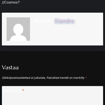
//Cosmos?
Author:
Elandra
Vastaa
Sähköpostiosoitettasi ei julkaista.
Pakolliset kentät on merkitty
*
Kommentti
*