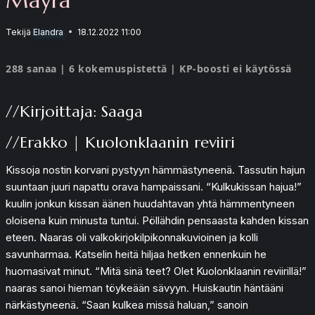
Tekijä
Elandra
18.12.2022 11:00
288 sanaa | 6 kokemuspistettä | KP-boosti ei käytössä
//Kirjoittaja: Saaga
//Erakko | Kuolonklaanin reviiri
Kissoja nostin korvani pystyyn hämmästyneenä. Tassutin hajun
suuntaan juuri napattu orava hampaissani. “Kulkukissan hajua!”
kuulin jonkun kissan äänen huudahtavan yhtä hämmentyneen
oloisena kuin minusta tuntui. Pöllähdin pensaasta kahden kissan
eteen. Naaras oli valkokirjokilpikonnakuvioinen ja kolli
savunharmaa. Katselin heitä hiljaa hetken ennenkuin he
huomasivat minut. “Mitä sinä teet? Olet Kuolonklaanin reviirillä!”
naaras sanoi hieman töykeään sävyyn. Huiskautin häntääni
närkästyneenä. “Saan kulkea missä haluan,” sanoin