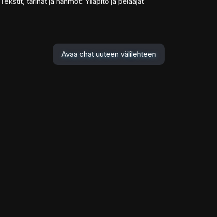
Tekstit, tarinat ja hahmot: Ylläpito ja pelaajat
Avaa chat uuteen välilehteen