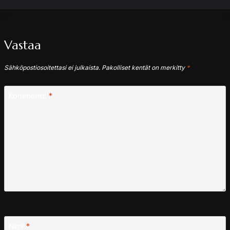
Vastaa
Sähköpostiosoitettasi ei julkaista.
Pakolliset kentät on merkitty
*
Kommentti
*
Nimi
*