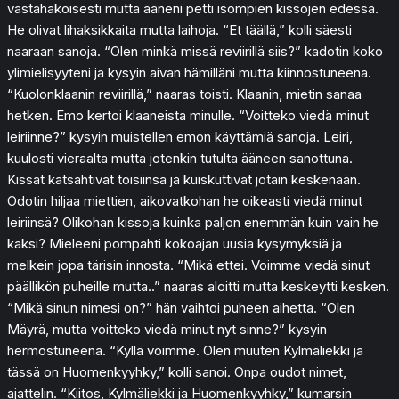
vastahakoisesti mutta ääneni petti isompien kissojen edessä.
He olivat lihaksikkaita mutta laihoja. “Et täällä,” kolli säesti
naaraan sanoja. “Olen minkä missä reviirillä siis?” kadotin koko
ylimielisyyteni ja kysyin aivan hämilläni mutta kiinnostuneena.
“Kuolonklaanin reviirillä,” naaras toisti. Klaanin, mietin sanaa
hetken. Emo kertoi klaaneista minulle. “Voitteko viedä minut
leiriinne?” kysyin muistellen emon käyttämiä sanoja. Leiri,
kuulosti vieraalta mutta jotenkin tutulta ääneen sanottuna.
Kissat katsahtivat toisiinsa ja kuiskuttivat jotain keskenään.
Odotin hiljaa miettien, aikovatkohan he oikeasti viedä minut
leiriinsä? Olikohan kissoja kuinka paljon enemmän kuin vain he
kaksi? Mieleeni pompahti kokoajan uusia kysymyksiä ja
melkein jopa tärisin innosta. “Mikä ettei. Voimme viedä sinut
päällikön puheille mutta..” naaras aloitti mutta keskeytti kesken.
“Mikä sinun nimesi on?” hän vaihtoi puheen aihetta. “Olen
Mäyrä, mutta voitteko viedä minut nyt sinne?” kysyin
hermostuneena. “Kyllä voimme. Olen muuten Kylmäliekki ja
tässä on Huomenkyyhky,” kolli sanoi. Onpa oudot nimet,
ajattelin. “Kiitos, Kylmäliekki ja Huomenkyyhky,” kumarsin