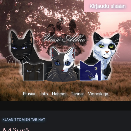
Siirry
Kirjaudu sisään
sisältöön
Etusivu
Info
Hahmot
Tarinat
Vieraskirja
KLAANITTOMIEN TARINAT
Mäyrä