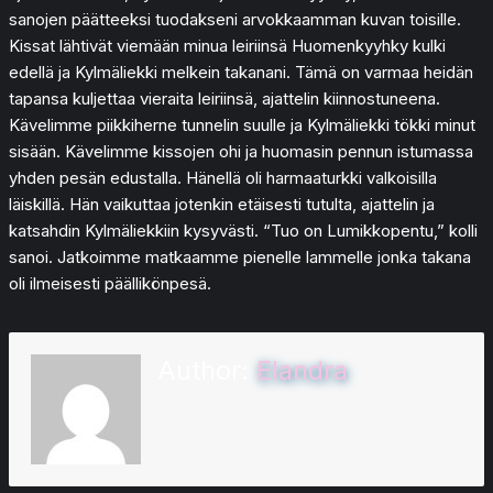
sanojen päätteeksi tuodakseni arvokkaamman kuvan toisille.
Kissat lähtivät viemään minua leiriinsä Huomenkyyhky kulki
edellä ja Kylmäliekki melkein takanani. Tämä on varmaa heidän
tapansa kuljettaa vieraita leiriinsä, ajattelin kiinnostuneena.
Kävelimme piikkiherne tunnelin suulle ja Kylmäliekki tökki minut
sisään. Kävelimme kissojen ohi ja huomasin pennun istumassa
yhden pesän edustalla. Hänellä oli harmaaturkki valkoisilla
läiskillä. Hän vaikuttaa jotenkin etäisesti tutulta, ajattelin ja
katsahdin Kylmäliekkiin kysyvästi. “Tuo on Lumikkopentu,” kolli
sanoi. Jatkoimme matkaamme pienelle lammelle jonka takana
oli ilmeisesti päällikönpesä.
Author:
Elandra