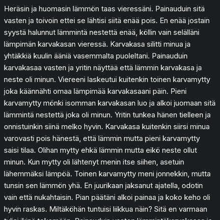
Heräsin ja huomasin lämmön taas vieressäni. Painauduin sitä
vasten ja toivoin ettei se lähtisi siitä enää pois. En enää jostain
syystä halunnut lämmintä nestettä enää, köllin vain selälläni
lämpimän karvakasan vieressä. Karvakasa silitti minua ja
yhtäkkiä kuulin ääniä vasemmalta puoleltani. Painauduin
karvakasaa vasten ja yritin näyttää että lämmin karvakasa ja
neste oli minun. Viereeni laskeutui kuitenkin toinen karvamytty
joka käännähti omaa lämpimää karvakasaani päin. Pieni
karvamytty mönki isomman karvakasan luo ja alkoi juomaan sitä
lämmintä nestettä joka oli minun. Yritin tunkea hänen tielleen ja
onnistuinkin siinä melko hyvin. Karvakasa kuitenkin siirsi minua
varovasti pois hänestä, että lämmin mutta pieni karvamytty
saisi tilaa. Olihan mytty ehkä lämmin mutta eikö neste ollut
minun. Kun mytty oli lähtenyt menin itse siihen, asetuin
lähemmäksi lämpöä. Toinen karvamytty meni jonnekkin, mutta
tunsin sen lämmön yhä. En juurikaan jaksanut ajatella, odotin
vain että nukahtaisin. Pian päätäni alkoi painaa ja koko keho oli
hyvin raskas. Miltäköhän tuntuisi liikkua näin? Sitä en varmaan