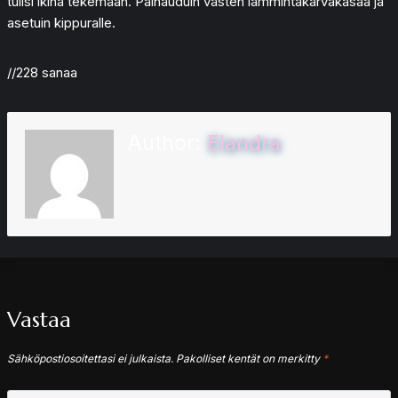
tulisi ikinä tekemään. Painauduin vasten lämmintäkarvakasaa ja
asetuin kippuralle.
//228 sanaa
Author:
Elandra
Vastaa
Sähköpostiosoitettasi ei julkaista.
Pakolliset kentät on merkitty
*