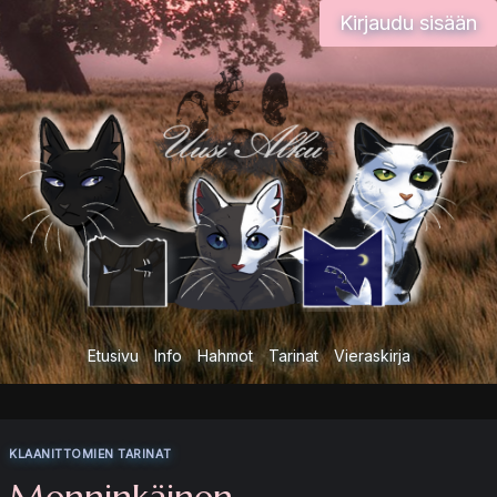
Siirry
Kirjaudu sisään
sisältöön
Etusivu
Info
Hahmot
Tarinat
Vieraskirja
KLAANITTOMIEN TARINAT
Menninkäinen