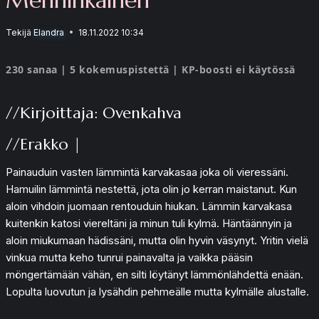
Tekijä
Elandra
18.11.2022 10:34
230 sanaa | 5 kokemuspistettä | KP-boosti ei käytössä
//Kirjoittaja: Ovenkahva
//Erakko |
Painauduin vasten lämmintä karvakasaa joka oli vieressäni.
Hamuilin lämmintä nestettä, jota olin jo kerran maistanut. Kun
aloin vihdoin juomaan rentouduin hiukan. Lämmin karvakasa
kuitenkin katosi viereltäni ja minun tuli kylmä. Häntäännyin ja
aloin miukumaan hädissäni, mutta olin hyvin väsynyt. Yritin vielä
vinkua mutta keho tunrui painavalta ja vaikka pääsin
möngertämään vähän, en silti löytänyt lämmönlähdettä enään.
Lopulta luovutun ja lysähdin pehmeälle mutta kylmälle alustalle.